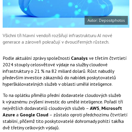
a
í
c
t
e
i
b
X
Autor: Depositphotos
o
o
k
u
Všichni tři hlavní vendoři rozšiřují infrastrukturu AI nové
generace a zároveň pokračují v dvouciferných růstech.
Podle aktuální zprávy společnosti
Canalys
ve třetím čtvrtletí
2024 stouply celosvětové výdaje na služby cloudové
infrastruktury o 21 % na 82 miliard dolarů. Růst nabudily
především investice zákazníků do nabídek poskytovatelů
hyperškálovatelných služeb v oblasti umělé inteligence.
To na oplátku přimělo přední dodavatele cloudových služeb
k výraznému zvýšení investic do umělé inteligence. Pořadí tří
největších dodavatelů cloudových služeb –
AWS
,
Microsoft
Azure
a
Google Cloud
– zůstalo oproti předchozímu čtvrtletí
stabilní, přičemž tito poskytovatelé dohromady pohltí takřka
dvě třetiny celkových výdajů.