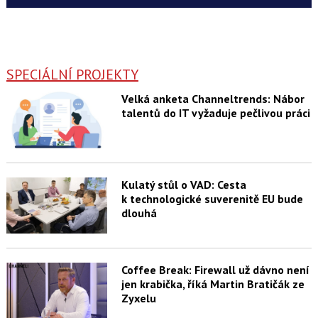
SPECIÁLNÍ PROJEKTY
Velká anketa Channeltrends: Nábor
talentů do IT vyžaduje pečlivou práci
Kulatý stůl o VAD: Cesta
k technologické suverenitě EU bude
dlouhá
Coffee Break: Firewall už dávno není
jen krabička, říká Martin Bratičák ze
Zyxelu