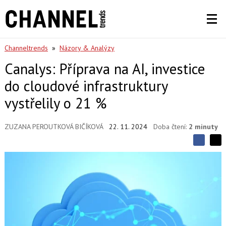
Channeltrends
»
Názory & Analýzy
Canalys: Příprava na AI, investice
do cloudové infrastruktury
vystřelily o 21 %
ZUZANA PEROUTKOVÁ BIČÍKOVÁ
22. 11. 2024
Doba čtení:
2 minuty
S
S
S
d
d
d
í
í
í
l
l
e
e
l
j
j
t
e
t
e
e
t
n
n
a
a
F
s