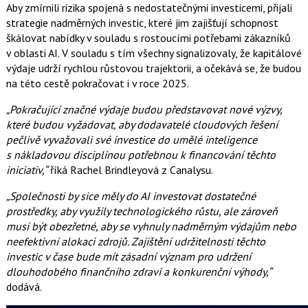
Aby zmírnili rizika spojená s nedostatečnými investicemi, přijali
strategie nadměrných investic, které jim zajišťují schopnost
škálovat nabídky v souladu s rostoucími potřebami zákazníků
v oblasti AI. V souladu s tím všechny signalizovaly, že kapitálové
výdaje udrží rychlou růstovou trajektorii, a očekává se, že budou
na této cestě pokračovat i v roce 2025.
„Pokračující značné výdaje budou představovat nové výzvy,
které budou vyžadovat, aby dodavatelé cloudových řešení
pečlivě vyvažovali své investice do umělé inteligence
s nákladovou disciplínou potřebnou k financování těchto
iniciativ,“
říká Rachel Brindleyová z Canalysu.
„Společnosti by sice měly do AI investovat dostatečné
prostředky, aby využily technologického růstu, ale zároveň
musí být obezřetné, aby se vyhnuly nadměrným výdajům nebo
neefektivní alokaci zdrojů. Zajištění udržitelnosti těchto
investic v čase bude mít zásadní význam pro udržení
dlouhodobého finančního zdraví a konkurenční výhody,“
dodává.