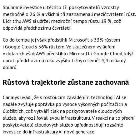
Souhrnné investice u těchto tří poskytovatelů vzrostly
meziročně o 26 % a všichni tři zaznamenali mezičtvrtletní růst.
Lídr trhu AWS si udržel meziroční tempo růstu 19 %, což
odpovídá předchozímu čtvrtletí.
Co do tempa jej však předstihli Microsoft s 33% růstem
i Google Cloud s 36% růstem. Ve skutečném vyjádření
v dolarech však AWS předstihlo Microsoft i Google Cloud, když
oproti předchozímu roku zvýšilo tržby o téměř 4,4 miliardy
dolarů.
Růstová trajektorie zůstane zachovaná
Canalys uvádí, že s rostoucím zaváděním technologií AI se
nadále zvyšuje poptávka po vysoce výkonných počítačích a
úložištích, což vytváří tlak na poskytovatele cloudových
služeb, aby rozšiřovali svou infrastrukturu. V reakci na to přední
poskytovatelé cloudových služeb upřednostňují rozsáhlé
investice do infrastruktury AI nové generace.