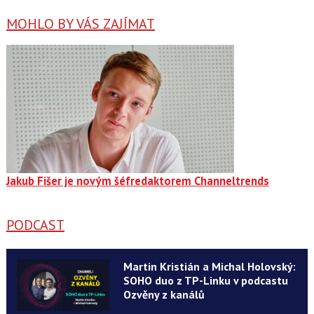
MOHLO BY VÁS ZAJÍMAT
Jakub Fišer je novým šéfredaktorem Channeltrends
PODCAST
Martin Kristián a Michal Holovský:
SOHO duo z TP-Linku v podcastu
Ozvěny z kanálů