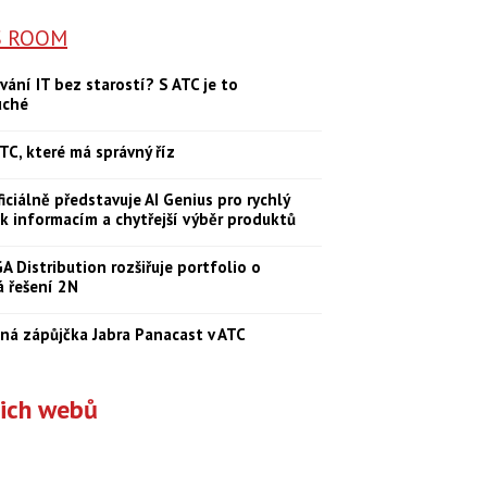
S ROOM
vání IT bez starostí? S ATC je to
uché
TC, které má správný říz
iciálně představuje AI Genius pro rychlý
 k informacím a chytřejší výběr produktů
 Distribution rozšiřuje portfolio o
á řešení 2N
ná zápůjčka Jabra Panacast v ATC
šich webů