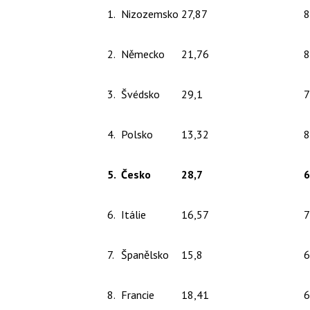
1.
Nizozemsko
27,87
8
2.
Německo
21,76
8
3.
Švédsko
29,1
7
4.
Polsko
13,32
8
5.
Česko
28,7
6
6.
Itálie
16,57
7
7.
Španělsko
15,8
6
8.
Francie
18,41
6