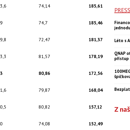
3,6
74,14
185,61
PRES
9
74,7
185,46
Financo
jednod
9,8
72,47
181,37
Léto s A
QNAP of
3,3
81,57
178,19
přístup
100MEGA
3
80,86
172,56
špičkov
Bezplat
1,6
79,87
168,04
0,5
80,82
157,12
Z na
0
74,08
152,49