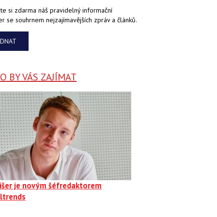
te si zdarma náš pravidelný informační
er se souhrnem nejzajímavějších zpráv a článků.
EDNAT
 BY VÁS ZAJÍMAT
Fišer je novým šéfredaktorem
ltrends