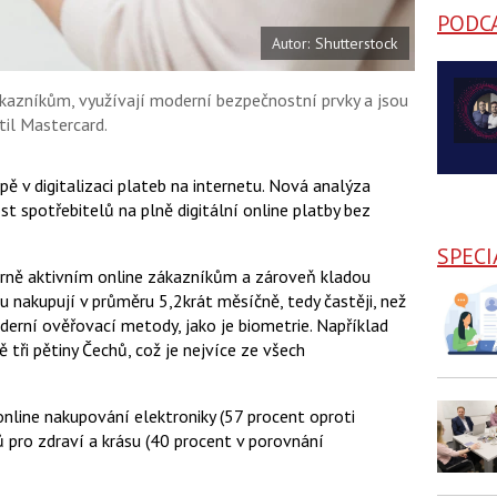
PODC
Autor: Shutterstock
ákazníkům, využívají moderní bezpečnostní prvky a jsou
il Mastercard.
ě v digitalizaci plateb na internetu. Nová analýza
t spotřebitelů na plně digitální online platby bez
SPECI
ěrně aktivním online zákazníkům a zároveň kladou
u nakupují v průměru 5,2krát měsíčně, tedy častěji, než
derní ověřovací metody, jako je biometrie. Například
 tři pětiny Čechů, což je nejvíce ze všech
online nakupování elektroniky (57 procent oproti
pro zdraví a krásu (40 procent v porovnání