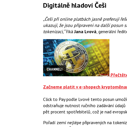
Digitálně hladoví Češi
„Češi při online platbách jasně preferují ře
ukazují, že jsou připraveni na další posun
tokenizaci,“
říká
Jana Lvová
, generální řed
Přečtěte
Začneme platit v e-shopech kryptoměnam
Click to Pay podle Lvové tento posun umožň
odstraňuje nutnost ručního zadávání údajů 
pět procent spotřebitelů, což je nad evrop
Pořadí zemí nejlépe připravených na token