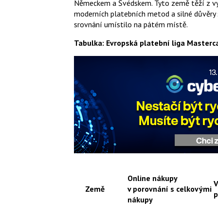
Německem a Švédskem. Tyto země těží z vys
moderních platebních metod a silné důvěry s
srovnání umístilo na pátém místě.
Tabulka: Evropská platební liga Masterc
Online nákupy
V
Země
v porovnání s celkovými
p
nákupy