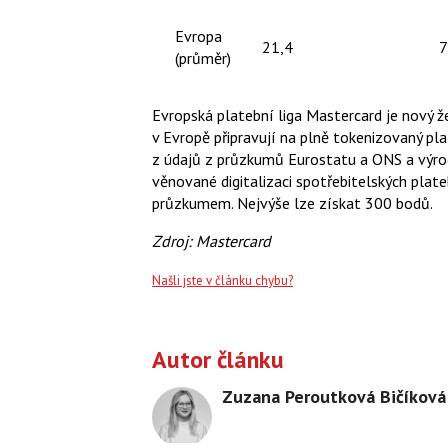
Evropa
21,4
7
(průměr)
Evropská platební liga Mastercard je nový že
v Evropě připravují na plně tokenizovaný pl
z údajů z průzkumů Eurostatu a ONS a výroč
věnované digitalizaci spotřebitelských plat
průzkumem. Nejvýše lze získat 300 bodů.
Zdroj: Mastercard
Našli jste v článku chybu?
Autor článku
Zuzana Peroutková Bičíková