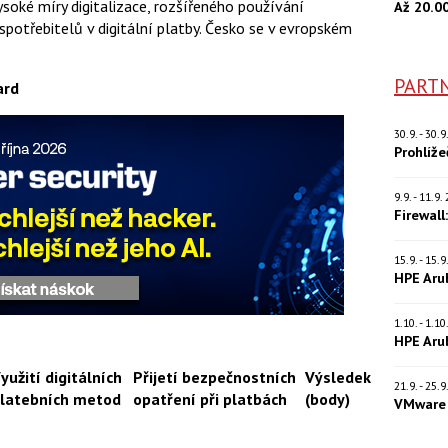
oké míry digitalizace, rozšířeného používání
Až 20.0
potřebitelů v digitální platby. Česko se v evropském
PARTN
ard
30.9. - 30.
Prohlíž
9.9. - 11.9
Firewall
15.9. - 15.
HPE Aru
1.10. - 1.1
HPE Aru
yužití digitálních
Přijetí bezpečnostních
Výsledek
21.9. - 25.
latebních metod
opatření při platbách
(body)
VMware 