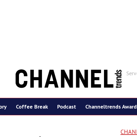
Serv
ory
Coffee Break
Podcast
Channeltrends Award
CHAN