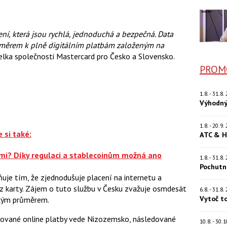
šení, která jsou rychlá, jednoduchá a bezpečná. Data
 směrem k plně digitálním platbám založeným na
itelka společnosti Mastercard pro Česko a Slovensko.
PROM
1.8. - 31.8
Výhodný
1.8. - 20.9
 si také:
ATC & H
i? Díky regulaci a stablecoinům možná ano
1.8. - 31.8
Pochutn
uje tím, že zjednodušuje placení na internetu a
z karty. Zájem o tuto službu v Česku zvažuje osmdesát
6.8. - 31.8
Vytoč t
ským průměrem.
izované online platby vede Nizozemsko, následované
10.8. - 30