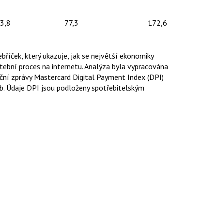
3,8
77,3
172,6
bříček, kte­rý ukazuje, jak se největší ekonomiky
atební proces na internetu. Analýza byla vypracována
ní zprávy Mastercard Digital Payment Index (DPI)
eb. Údaje DPI jsou podloženy spotřebitelským