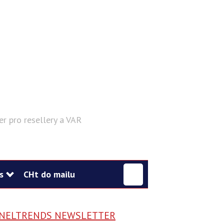
er pro resellery a VAR
Hledat
s
CHt do mailu
NELTRENDS NEWSLETTER