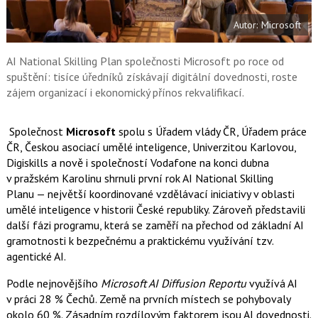
e
i
b
X
Autor: Microsoft
o
o
k
u
AI National Skilling Plan společnosti Microsoft po roce od
spuštění: tisíce úředníků získávají digitální dovednosti, roste
zájem organizací i ekonomický přínos rekvalifikací.
Společnost
Microsoft
spolu s Úřadem vlády ČR, Úřadem práce
ČR, Českou asociací umělé inteligence, Univerzitou Karlovou,
Digiskills a nově i společností Vodafone na konci dubna
v pražském Karolinu shrnuli první rok AI National Skilling
Planu — největší koordinované vzdělávací iniciativy v oblasti
umělé inteligence v historii České republiky. Zároveň představili
další fázi programu, která se zaměří na přechod od základní AI
gramotnosti k bezpečnému a praktickému využívání tzv.
agentické AI.
Podle nejnovějšího
Microsoft AI Diffusion Reportu
využívá AI
v práci 28 % Čechů. Země na prvních místech se pohybovaly
okolo 60 %. Zásadním rozdílovým faktorem jsou AI dovednosti.