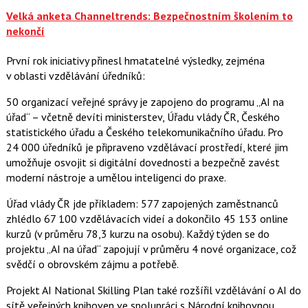
Velká anketa Channeltrends: Bezpečnostním školením to
nekončí
První rok iniciativy přinesl hmatatelné výsledky, zejména
v oblasti vzdělávání úředníků:
50 organizací veřejné správy je zapojeno do programu „AI na
úřad“ – včetně devíti ministerstev, Úřadu vlády ČR, Českého
statistického úřadu a Českého telekomunikačního úřadu. Pro
24 000 úředníků je připraveno vzdělávací prostředí, které jim
umožňuje osvojit si digitální dovednosti a bezpečně zavést
moderní nástroje a umělou inteligenci do praxe.
Úřad vlády ČR jde příkladem: 577 zapojených zaměstnanců
zhlédlo 67 100 vzdělávacích videí a dokončilo 45 153 online
kurzů (v průměru 78,3 kurzu na osobu). Každý týden se do
projektu „AI na úřad“ zapojují v průměru 4 nové organizace, což
svědčí o obrovském zájmu a potřebě.
Projekt AI National Skilling Plan také rozšířil vzdělávání o AI do
sítě veřejných knihoven ve spolupráci s Národní knihovnou