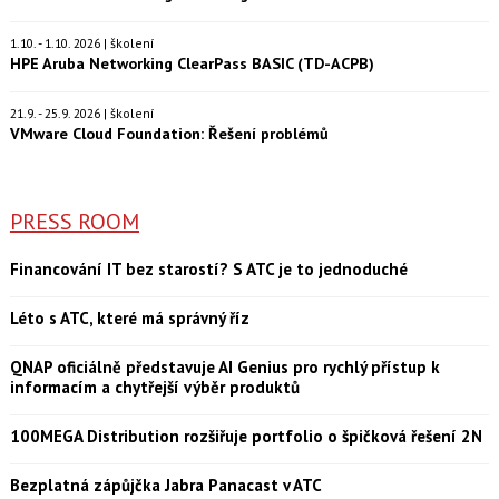
1.10. - 1.10. 2026 | školení
HPE Aruba Networking ClearPass BASIC (TD-ACPB)
21.9. - 25.9. 2026 | školení
VMware Cloud Foundation: Řešení problémů
PRESS ROOM
Financování IT bez starostí? S ATC je to jednoduché
Léto s ATC, které má správný říz
QNAP oficiálně představuje AI Genius pro rychlý přístup k
informacím a chytřejší výběr produktů
100MEGA Distribution rozšiřuje portfolio o špičková řešení 2N
Bezplatná zápůjčka Jabra Panacast v ATC