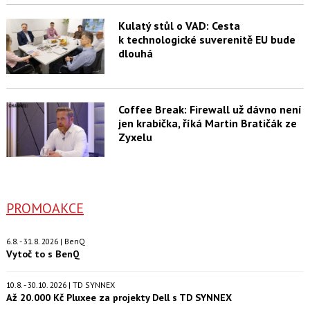
Kulatý stůl o VAD: Cesta
k technologické suverenitě EU bude
dlouhá
Coffee Break: Firewall už dávno není
jen krabička, říká Martin Bratičák ze
Zyxelu
PROMOAKCE
6.8. - 31.8. 2026 | BenQ
Vytoč to s BenQ
10.8. - 30.10. 2026 | TD SYNNEX
Až 20.000 Kč Pluxee za projekty Dell s TD SYNNEX