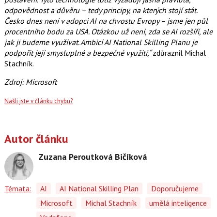
odpovědnost a důvěru – tedy principy, na kterých stojí stát.
Česko dnes není v adopci AI na chvostu Evropy – jsme jen půl
procentního bodu za USA. Otázkou už není, zda se AI rozšíří, ale
jak ji budeme využívat. Ambicí AI National Skilling Planu je
podpořit její smysluplné a bezpečné využití,“
zdůraznil Michal
Stachník.
Zdroj: Microsoft
Našli jste v článku chybu?
Autor článku
Zuzana Peroutková Bičíková
Témata:
AI
AI National Skilling Plan
Doporučujeme
Microsoft
Michal Stachník
umělá inteligence