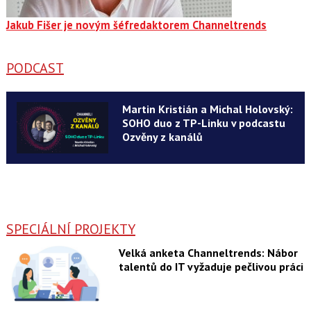
Jakub Fišer je novým šéfredaktorem Channeltrends
PODCAST
Martin Kristián a Michal Holovský:
SOHO duo z TP-Linku v podcastu
Ozvěny z kanálů
SPECIÁLNÍ PROJEKTY
Velká anketa Channeltrends: Nábor
talentů do IT vyžaduje pečlivou práci