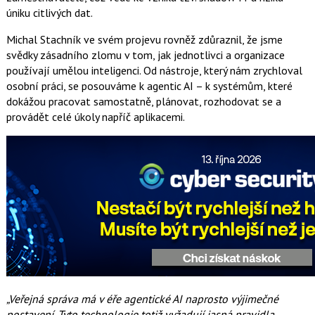
úniku citlivých dat.
Michal Stachník ve svém projevu rovněž zdůraznil, že jsme
svědky zásadního zlomu v tom, jak jednotlivci a organizace
používají umělou inteligenci. Od nástroje, který nám zrychloval
osobní práci, se posouváme k agentic AI – k systémům, které
dokážou pracovat samostatně, plánovat, rozhodovat se a
provádět celé úkoly napříč aplikacemi.
„Veřejná správa má v éře agentické AI naprosto výjimečné
postavení. Tyto technologie totiž vyžadují jasná pravidla,