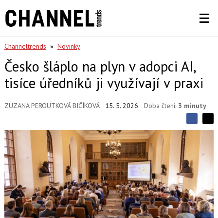
Channeltrends
»
Novinky
Česko šláplo na plyn v adopci AI,
tisíce úředníků ji využívají v praxi
ZUZANA PEROUTKOVÁ BIČÍKOVÁ
15. 5. 2026
Doba čtení:
3 minuty
S
S
S
d
d
d
í
í
í
l
l
e
e
l
j
j
t
e
t
e
e
t
n
n
a
a
F
s
a
í
c
t