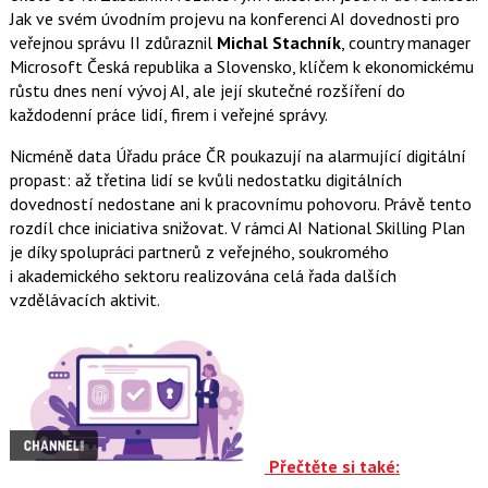
Jak ve svém úvodním projevu na konferenci AI dovednosti pro
veřejnou správu II zdůraznil
Michal Stachník
, country manager
Microsoft Česká republika a Slovensko, klíčem k ekonomickému
růstu dnes není vývoj AI, ale její skutečné rozšíření do
každodenní práce lidí, firem i veřejné správy.
Nicméně data Úřadu práce ČR poukazují na alarmující digitální
propast: až třetina lidí se kvůli nedostatku digitálních
dovedností nedostane ani k pracovnímu pohovoru. Právě tento
rozdíl chce iniciativa snižovat. V rámci AI National Skilling Plan
je díky spolupráci partnerů z veřejného, soukromého
i akademického sektoru realizována celá řada dalších
vzdělávacích aktivit.
Přečtěte si také: