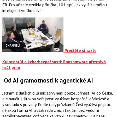
ČR. Pro učitele vznikla příručka „101 tipů, jak využít umělou
inteligenci ve školství“.
Přečtěte si také:
Kulatý stůl o kyberbezpečnosti: Ransomware přestává
hrát prim
Od AI gramotnosti k agentické AI
Jedním z dalších cílů iniciativy není pouze „přinést“ AI do Česka,
ale naučit ji širokou veřejnost využívat bezpečně, efektivně a
v souladu s pravidly. Podle řady průzkumů Češi využívá při práci
nějakou formu AI, avšak řada z nich tak činí bez vědomí
zaměstnavatele, což vede ke vzniku tzv. shadow IT a riziku