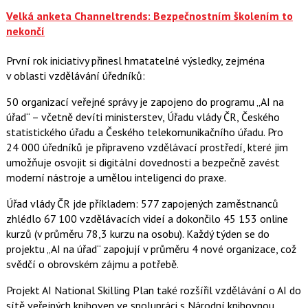
Velká anketa Channeltrends: Bezpečnostním školením to
nekončí
První rok iniciativy přinesl hmatatelné výsledky, zejména
v oblasti vzdělávání úředníků:
50 organizací veřejné správy je zapojeno do programu „AI na
úřad“ – včetně devíti ministerstev, Úřadu vlády ČR, Českého
statistického úřadu a Českého telekomunikačního úřadu. Pro
24 000 úředníků je připraveno vzdělávací prostředí, které jim
umožňuje osvojit si digitální dovednosti a bezpečně zavést
moderní nástroje a umělou inteligenci do praxe.
Úřad vlády ČR jde příkladem: 577 zapojených zaměstnanců
zhlédlo 67 100 vzdělávacích videí a dokončilo 45 153 online
kurzů (v průměru 78,3 kurzu na osobu). Každý týden se do
projektu „AI na úřad“ zapojují v průměru 4 nové organizace, což
svědčí o obrovském zájmu a potřebě.
Projekt AI National Skilling Plan také rozšířil vzdělávání o AI do
sítě veřejných knihoven ve spolupráci s Národní knihovnou