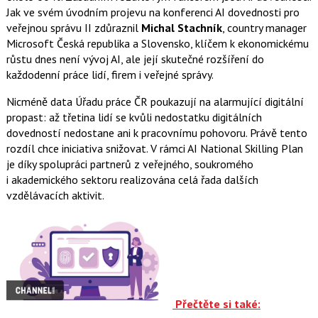
Jak ve svém úvodním projevu na konferenci AI dovednosti pro
veřejnou správu II zdůraznil
Michal Stachník
, country manager
Microsoft Česká republika a Slovensko, klíčem k ekonomickému
růstu dnes není vývoj AI, ale její skutečné rozšíření do
každodenní práce lidí, firem i veřejné správy.
Nicméně data Úřadu práce ČR poukazují na alarmující digitální
propast: až třetina lidí se kvůli nedostatku digitálních
dovedností nedostane ani k pracovnímu pohovoru. Právě tento
rozdíl chce iniciativa snižovat. V rámci AI National Skilling Plan
je díky spolupráci partnerů z veřejného, soukromého
i akademického sektoru realizována celá řada dalších
vzdělávacích aktivit.
Přečtěte si také: