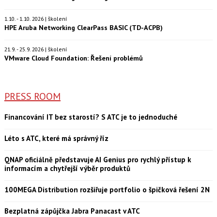
1.10. - 1.10. 2026 | školení
HPE Aruba Networking ClearPass BASIC (TD-ACPB)
21.9. - 25.9. 2026 | školení
VMware Cloud Foundation: Řešení problémů
PRESS ROOM
Financování IT bez starostí? S ATC je to jednoduché
Léto s ATC, které má správný říz
QNAP oficiálně představuje AI Genius pro rychlý přístup k
informacím a chytřejší výběr produktů
100MEGA Distribution rozšiřuje portfolio o špičková řešení 2N
Bezplatná zápůjčka Jabra Panacast v ATC