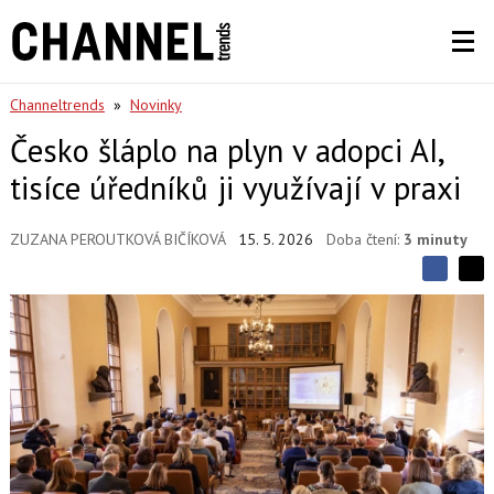
Channeltrends
»
Novinky
Česko šláplo na plyn v adopci AI,
tisíce úředníků ji využívají v praxi
ZUZANA PEROUTKOVÁ BIČÍKOVÁ
15. 5. 2026
Doba čtení:
3 minuty
S
S
S
d
d
d
í
í
í
l
l
e
e
l
j
j
t
e
t
e
e
t
n
n
a
a
F
s
a
í
c
t