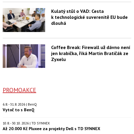
Kulatý stůl o VAD: Cesta
k technologické suverenitě EU bude
dlouhá
Coffee Break: Firewall už dávno není
jen krabička, říká Martin Bratičák ze
Zyxelu
PROMOAKCE
6.8. - 31.8. 2026 | BenQ
Vytoč to s BenQ
10.8. - 30.10. 2026 | TD SYNNEX
Až 20.000 Kč Pluxee za projekty Dell s TD SYNNEX