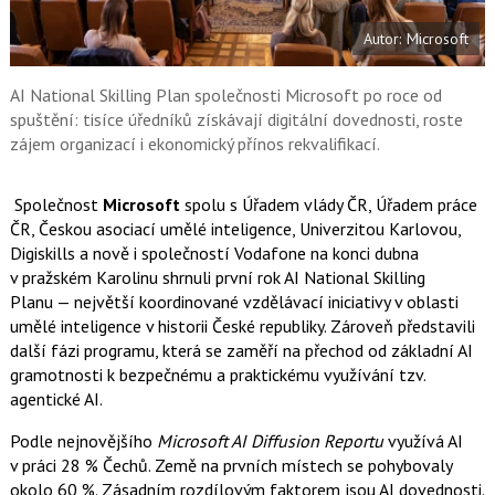
e
i
b
X
Autor: Microsoft
o
o
k
u
AI National Skilling Plan společnosti Microsoft po roce od
spuštění: tisíce úředníků získávají digitální dovednosti, roste
zájem organizací i ekonomický přínos rekvalifikací.
Společnost
Microsoft
spolu s Úřadem vlády ČR, Úřadem práce
ČR, Českou asociací umělé inteligence, Univerzitou Karlovou,
Digiskills a nově i společností Vodafone na konci dubna
v pražském Karolinu shrnuli první rok AI National Skilling
Planu — největší koordinované vzdělávací iniciativy v oblasti
umělé inteligence v historii České republiky. Zároveň představili
další fázi programu, která se zaměří na přechod od základní AI
gramotnosti k bezpečnému a praktickému využívání tzv.
agentické AI.
Podle nejnovějšího
Microsoft AI Diffusion Reportu
využívá AI
v práci 28 % Čechů. Země na prvních místech se pohybovaly
okolo 60 %. Zásadním rozdílovým faktorem jsou AI dovednosti.