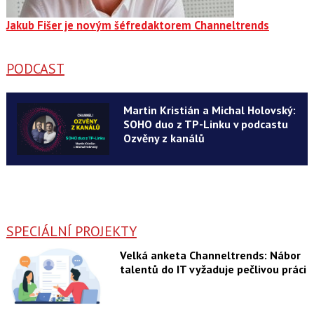
Jakub Fišer je novým šéfredaktorem Channeltrends
PODCAST
Martin Kristián a Michal Holovský:
SOHO duo z TP-Linku v podcastu
Ozvěny z kanálů
SPECIÁLNÍ PROJEKTY
Velká anketa Channeltrends: Nábor
talentů do IT vyžaduje pečlivou práci