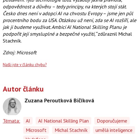
odpovědnost a důvěru – tedy principy, na kterých stojí stát.
Česko dnes není v adopci AI na chvostu Evropy – jsme jen půl
procentního bodu za USA. Otázkou už není, zda se AI rozšíří, ale
jak ji budeme využívat. Ambicí AI National Skilling Planu je
podpořit její smysluplné a bezpečné využití,“
zdůraznil Michal
Stachník.
Zdroj: Microsoft
Našli jste v článku chybu?
Autor článku
Zuzana Peroutková Bičíková
Témata:
AI
AI National Skilling Plan
Doporučujeme
Microsoft
Michal Stachník
umělá inteligence