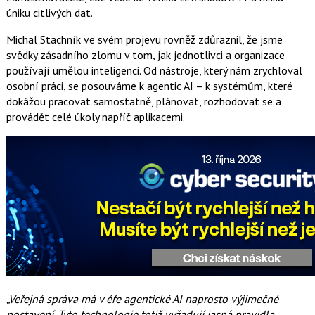
úniku citlivých dat.
Michal Stachník ve svém projevu rovněž zdůraznil, že jsme
svědky zásadního zlomu v tom, jak jednotlivci a organizace
používají umělou inteligenci. Od nástroje, který nám zrychloval
osobní práci, se posouváme k agentic AI – k systémům, které
dokážou pracovat samostatně, plánovat, rozhodovat se a
provádět celé úkoly napříč aplikacemi.
„Veřejná správa má v éře agentické AI naprosto výjimečné
postavení. Tyto technologie totiž vyžadují jasná pravidla,