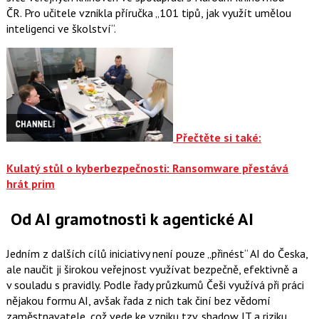
ČR. Pro učitele vznikla příručka „101 tipů, jak využít umělou
inteligenci ve školství“.
Přečtěte si také:
Kulatý stůl o kyberbezpečnosti: Ransomware přestává
hrát prim
Od AI gramotnosti k agentické AI
Jedním z dalších cílů iniciativy není pouze „přinést“ AI do Česka,
ale naučit ji širokou veřejnost využívat bezpečně, efektivně a
v souladu s pravidly. Podle řady průzkumů Češi využívá při práci
nějakou formu AI, avšak řada z nich tak činí bez vědomí
zaměstnavatele, což vede ke vzniku tzv. shadow IT a riziku