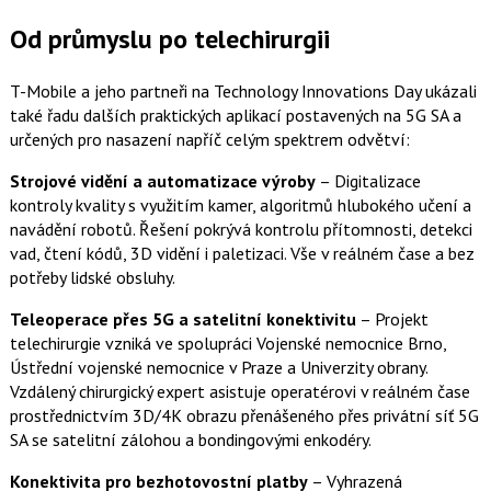
Od průmyslu po telechirurgii
T-Mobile a jeho partneři na Technology Innovations Day ukázali
také řadu dalších praktických aplikací postavených na 5G SA a
určených pro nasazení napříč celým spektrem odvětví:
Strojové vidění a automatizace výroby
– Digitalizace
kontroly kvality s využitím kamer, algoritmů hlubokého učení a
navádění robotů. Řešení pokrývá kontrolu přítomnosti, detekci
vad, čtení kódů, 3D vidění i paletizaci. Vše v reálném čase a bez
potřeby lidské obsluhy.
Teleoperace přes 5G a satelitní konektivitu
– Projekt
telechirurgie vzniká ve spolupráci Vojenské nemocnice Brno,
Ústřední vojenské nemocnice v Praze a Univerzity obrany.
Vzdálený chirurgický expert asistuje operatérovi v reálném čase
prostřednictvím 3D/4K obrazu přenášeného přes privátní síť 5G
SA se satelitní zálohou a bondingovými enkodéry.
Konektivita pro bezhotovostní platby
– Vyhrazená