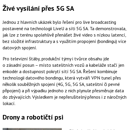
Živé vysílání přes 5G SA
Jednou z hlavních ukázek bylo řešení pro live broadcasting
postavené na technologii LiveU a síti 5G SA. Ta demonstrovala,
jak lze z terénu spolehlivě přenášet živé video s nízkou latencí,
bez složité infrastruktury a s využitím propojení (bondingu) více
datových spojení.
Pro televizní štáby, produkční týmy i tvůrce obsahu jde
o zásadní posun – místo satelitních vozů a kabeláže stačí jen
enkodér a dostupnost pokrytí sítí 5G SA. Řešení kombinuje
technologii datového bondingu, která vytváří VPN tunel přes
několik souběžných spojení (4G, 5G, 5G SA, satelitní či pevné
připojení) a při výpadku jednoho z nich plynule přesměruje data
do zbývajících. Výsledkem je nepřerušitelný přenos i z náročných
lokací.
Drony a robotičtí psi