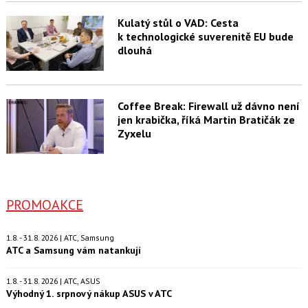
Kulatý stůl o VAD: Cesta
k technologické suverenitě EU bude
dlouhá
Coffee Break: Firewall už dávno není
jen krabička, říká Martin Bratičák ze
Zyxelu
PROMOAKCE
1.8. - 31.8. 2026 | ATC, Samsung
ATC a Samsung vám natankují
1.8. - 31.8. 2026 | ATC, ASUS
Výhodný 1. srpnový nákup ASUS v ATC