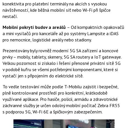
konektivita pro platební terminály na akcích s vysokou
návštěvností, kde běžná mobilní síť nebo Wi-Fi při špičce
nestačí.
Mobilní pokrytí budov a areálů
– Od kompaktních opakovačů
a mini vysílačů pro kanceláře až po systémy Lampsite a iDAS
pro nemocnice, logistické areály nebo stadiony.
Prezentovány byly rovněž moderní 5G SA zařízení a koncové
prvky – mobily, tablety, skenery, 5G SA routery a IoT gatewaye.
Velkou pozornost si získalo i řešení přenosné privátní sítě 5G
v podobě kufru se všemi potřebnými komponentami, které si
vystačí jen s připojením do elektrické sítě.
To vedle testování může podle T-Mobilu zajistit i bezpečné,
plně kontrolované prostředí pro konkrétní, krátkodobě
využívané aplikace. Pro hasiče, policii, armádu a zdravotnické
záchranné služby je určen odolný mobilní počítač Zebra FR55
s podporou 5G, Wi-Fi 6E a špičkovým zabezpečením.