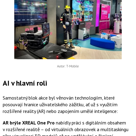
Autor: T-Mobile
AI v hlavní roli
Samostatný blok akce byl věnován technologiím, které
posouvají hranice uživatelského zážitku, ať už s využitím
rozšířené reality (AR) nebo zapojením umělé inteligence:
AR brýle XREAL One Pro
nabídly práci s digitálním obsahem
v rozšířené realitě – od virtuálních obrazovek a multitaskingu