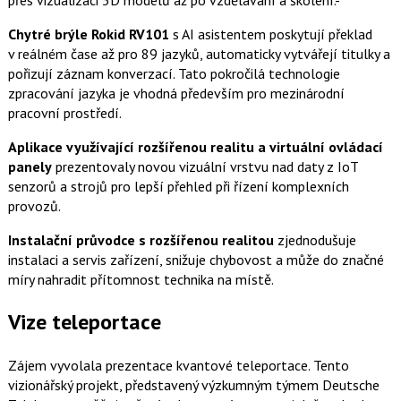
přes vizualizaci 3D modelů až po vzdělávání a školení.
-
Chytré brýle Rokid RV101
s AI asistentem poskytují překlad
v reálném čase až pro 89 jazyků, automaticky vytvářejí titulky a
pořizují záznam konverzací. Tato pokročilá technologie
zpracování jazyka je vhodná především pro mezinárodní
pracovní prostředí.
Aplikace využívající rozšířenou realitu a virtuální ovládací
panely
prezentovaly novou vizuální vrstvu nad daty z IoT
senzorů a strojů pro lepší přehled při řízení komplexních
provozů.
Instalační průvodce s rozšířenou realitou
zjednodušuje
instalaci a servis zařízení, snižuje chybovost a může do značné
míry nahradit přítomnost technika na místě.
Vize teleportace
Zájem vyvolala prezentace kvantové teleportace. Tento
vizionářský projekt, představený výzkumným týmem Deutsche