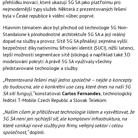
přehlídku inovací, které ukazují 5G SA jako platformu pro
nejmodernější typy služeb. Některá z prezentovaných řešení
byla v České republice k vidění vůbec poprvé.
Hlavním tématem akce byl přechod od technologie 5G Non-
Standalone k plnohodnotné architektuře 5G SA a její reálný
dopad na služby a provoz. Sítě 5G SA přinášejí zejména vyšší
bezpečnost díky nativnímu šifrování identit (SUCI), nižší latenci,
lepší možnosti segmentace sítě (slicingu) a například také 3D
modelování pokrytí. A právě 5G SA využívaly všechny
představované technologie a služby.
„Prezentovaná řešení mají jedno společné – nejde o koncepty
do budoucna, ale o konkrétní use casy, které dnes na naší 5G
SA síti fungují,“
konstatoval
Carlos Fernandes
, technologický
ředitel T-Mobile Czech Republic a Slovak Telekom.
„Naším cílem je přibližovat technologie lidem a vysvětlovat, že
5G SA není jen rychlejší síť, ale komplexní infrastruktura, na
které vznikají nové služby pro firmy, veřejný sektor i celou
společnost,“
doplnil.