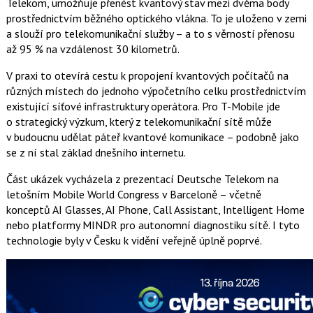
Telekom, umožňuje přenést kvantový stav mezi dvěma body
prostřednictvím běžného optického vlákna. To je uloženo v zemi
a slouží pro telekomunikační služby – a to s věrností přenosu
až 95 % na vzdálenost 30 kilometrů.
V praxi to otevírá cestu k propojení kvantových počítačů na
různých místech do jednoho výpočetního celku prostřednictvím
existující síťové infrastruktury operátora. Pro T-Mobile jde
o strategický výzkum, který z telekomunikační sítě může
v budoucnu udělat páteř kvantové komunikace – podobně jako
se z ní stal základ dnešního internetu.
Část ukázek vycházela z prezentací Deutsche Telekom na
letošním Mobile World Congress v Barceloně – včetně
konceptů AI Glasses, AI Phone, Call Assistant, Intelligent Home
nebo platformy MINDR pro autonomní diagnostiku sítě. I tyto
technologie byly v Česku k vidění veřejně úplně poprvé.