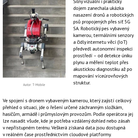
Silný vizuální i praktický
dojem zanechala ukázka
nasazení dronů a robotických
psů propojených přes síť 5G
SA. Robotický pes vybavený
kamerou, termálními senzory
a čidly internetu věcí (IoT)
předvedl autonomní inspekci
prostředí – od detekce úniku
plynu a měření teplot přes
akustickou diagnostiku až po
mapování víceúrovňových
struktur.
Autor: T-Mobile
Ve spojení s dronem vybaveným kamerou, který zajistí celkový
přehled o situaci, jde o řešení určené záchranným složkám,
hasičům, armádě i průmyslovým provozům. Podle operátora jej
lze nasadit všude, kde je potřeba vzdálený dohled nebo zásah
v nepřístupném terénu. Veškerá získaná data jsou dostupná
v reálném čase prostřednictvím cloudové platformy.