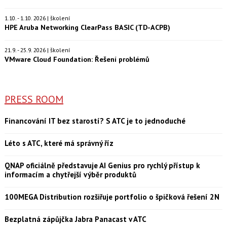
1.10. - 1.10. 2026 | školení
HPE Aruba Networking ClearPass BASIC (TD-ACPB)
21.9. - 25.9. 2026 | školení
VMware Cloud Foundation: Řešení problémů
PRESS ROOM
Financování IT bez starostí? S ATC je to jednoduché
Léto s ATC, které má správný říz
QNAP oficiálně představuje AI Genius pro rychlý přístup k
informacím a chytřejší výběr produktů
100MEGA Distribution rozšiřuje portfolio o špičková řešení 2N
Bezplatná zápůjčka Jabra Panacast v ATC