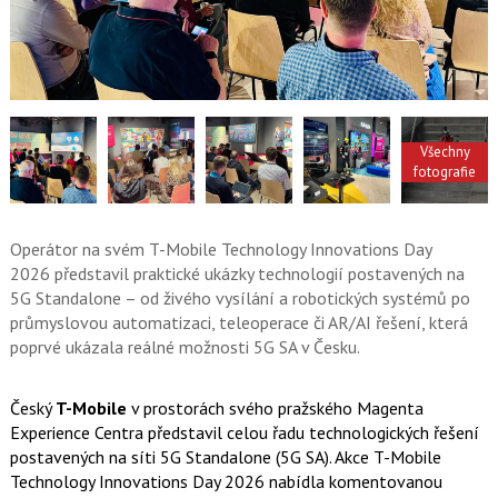
e
i
b
X
o
o
k
u
Všechny
fotografie
Operátor na svém T-Mobile Technology Innovations Day
2026 představil praktické ukázky technologií postavených na
5G Standalone – od živého vysílání a robotických systémů po
průmyslovou automatizaci, teleoperace či AR/AI řešení, která
poprvé ukázala reálné možnosti 5G SA v Česku.
Český
T-Mobile
v prostorách svého pražského Magenta
Experience Centra představil celou řadu technologických řešení
postavených na síti 5G Standalone (5G SA). Akce T-Mobile
Technology Innovations Day 2026 nabídla komentovanou