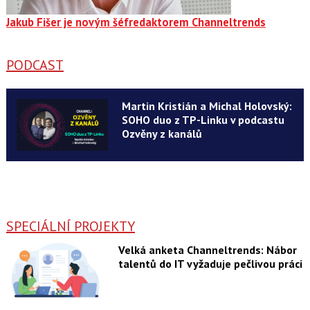
Jakub Fišer je novým šéfredaktorem Channeltrends
PODCAST
Martin Kristián a Michal Holovský:
SOHO duo z TP-Linku v podcastu
Ozvěny z kanálů
SPECIÁLNÍ PROJEKTY
Velká anketa Channeltrends: Nábor
talentů do IT vyžaduje pečlivou práci