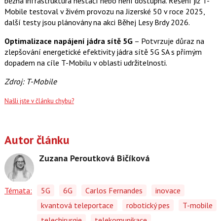
běžná infrastruktura nestačí nebo není dostupná. Řešení již T-
Mobile testoval v živém provozu na Jizerské 50 v roce 2025,
další testy jsou plánovány na akci Běhej Lesy Brdy 2026.
Optimalizace napájení jádra sítě 5G
– Potvrzuje důraz na
zlepšování energetické efektivity jádra sítě 5G SA s přímým
dopadem na cíle T-Mobilu v oblasti udržitelnosti.
Zdroj: T-Mobile
Našli jste v článku chybu?
Autor článku
Zuzana Peroutková Bičíková
Témata:
5G
6G
Carlos Fernandes
inovace
kvantová teleportace
robotický pes
T-mobile
telechirurgie
telekomunikace