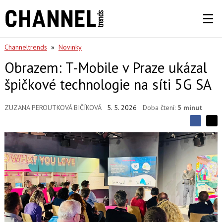
Channeltrends
»
Novinky
Obrazem: T-Mobile v Praze ukázal
špičkové technologie na síti 5G SA
ZUZANA PEROUTKOVÁ BIČÍKOVÁ
5. 5. 2026
Doba čtení:
5 minut
S
S
S
d
d
d
í
í
í
l
l
e
e
l
j
j
t
e
t
e
e
t
n
n
a
a
F
s
a
í
c
t