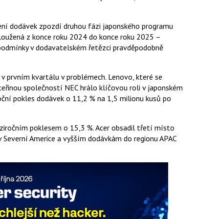
zení dodávek zpozdí druhou fázi japonského programu
dloužená z konce roku 2024 do konce roku 2025 –
 podmínky v dodavatelském řetězci pravděpodobně
 v prvním kvartálu v problémech. Lenovo, které se
ceřinou společností NEC hrálo klíčovou roli v japonském
ní pokles dodávek o 11,2 % na 1,5 milionu kusů po
ziročním poklesem o 15,3 %. Acer obsadil třetí místo
m v Severní Americe a vyšším dodávkám do regionu APAC