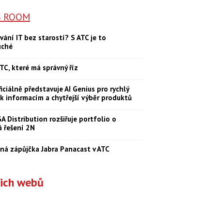
S ROOM
vání IT bez starostí? S ATC je to
uché
TC, které má správný říz
iciálně představuje AI Genius pro rychlý
 k informacím a chytřejší výběr produktů
 Distribution rozšiřuje portfolio o
á řešení 2N
ná zápůjčka Jabra Panacast v ATC
šich webů