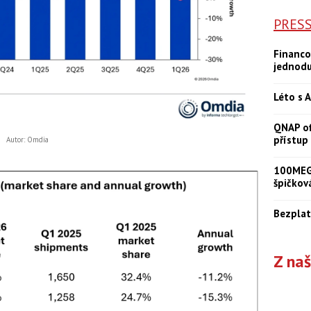
PRES
Financo
jednod
Léto s A
QNAP of
přístup
Autor: Omdia
100MEGA
špičkov
Bezplat
Z na