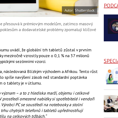
PODC
Autor: Shutterstock
t se přesouvá k prémiovým modelům, zatímco masový
 poklesům a dodavatelské problémy zpomalují klíčové
umu uvádí, že globální trh tabletů zůstal v prvním
ky meziročně vzrostly pouze o 0,1 % na 37 milionů
SPECI
typickými sezónními vzorci.
a, následovaná Blízkým východem a Afrikou. Tento růst
lo spíše navýšení zásob než standardní poptávka
m o tablety je v útlumu.
y význam – a to z hlediska marží, objemu i celkové
V prostředí omezené nabídky si spotřebitelé i vendoři
í. Výrobci PC se soustředí na notebooky a stolní
 trhu chytrých telefonů i tabletů upřednostňují
lu na celkových tržbách.“