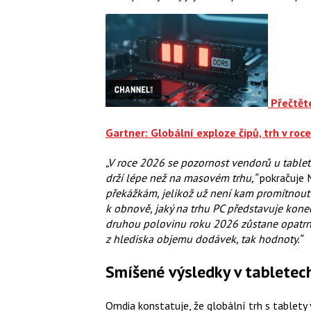
Přečtěte
Gartner: Globální exploze čipů, trh v roc
„V roce 2026 se pozornost vendorů u tabl
drží lépe než na masovém trhu,“
pokračuje 
překážkám, jelikož už není kam promítnout d
k obnově, jaký na trhu PC představuje kon
druhou polovinu roku 2026 zůstane opatrn
z hlediska objemu dodávek, tak hodnoty.“
Smíšené výsledky v tabletec
Omdia konstatuje, že globální trh s tablety