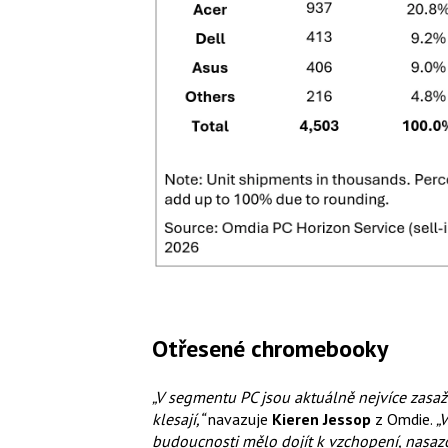
Otřesené chromebooky
„V segmentu PC jsou aktuálně nejvíce zasa
klesají,“
navazuje
Kieren Jessop
z Omdie.
„
budoucnosti mělo dojít k vzchopení, nasazov