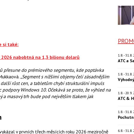
PROM
 si také:
1.8. - 31.8
e 2026 nabobtná na 1,3 bilionu dolarů
ATC a S
etů přesune do prémiového segmentu, kde poptávka
1.8. - 31.8
Mukkaová.
„Segment s nižšími objemy čelí zásadnějším
Výhodný
alší růst cen, a tabletům chybí strukturální impuls
ec podpory Windows 10. Očekává se proto, že výhled na
1.8. - 20.9
ý a masový trh bude pod největším tlakem jak
ATC & H
1.8. - 31.8
h
Pochutn
6.8. - 31.8
 vykázal v prvních třech měsících roku 2026 meziročně