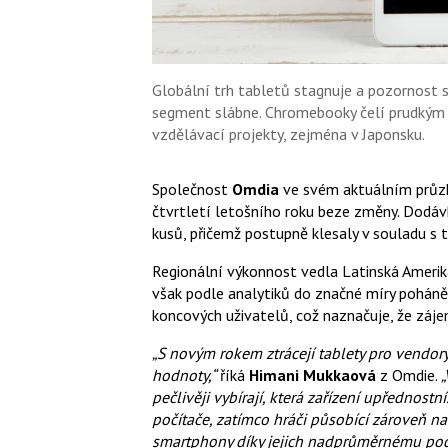
Globální trh tabletů stagnuje a pozornos
segment slábne. Chromebooky čelí prudkým
vzdělávací projekty, zejména v Japonsku.
Společnost
Omdia
ve svém aktuálním průzk
čtvrtletí letošního roku beze změny. Dodáv
kusů, přičemž postupně klesaly v souladu s 
Regionální výkonnost vedla Latinská Amerik
však podle analytiků do značné míry poháně
koncových uživatelů, což naznačuje, že záje
„S novým rokem ztrácejí tablety pro vendor
hodnoty,“
říká
Himani Mukkaová
z Omdie.
„
pečlivěji vybírají, která zařízení upřednostn
počítače, zatímco hráči působící zároveň na
smartphony díky jejich nadprůměrnému podí