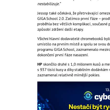
nestabilizuje.“
Jessop také očekává, že přetrvávající ome
GIGA School 2.0. Zatímco první fáze – pro
proběhla bez větších komplikací, současné
způsobí zdržení další etapy.
Všichni hlavní dodavatelé chromebooků byli
umístilo na prvním místě a spolu se svou d
programu GIGA School, zaznamenalo meziroč
dokončení první fáze nasazení.
HP
skončilo druhé s 1,0 milionem kusů a me
s 937 tisíci kusy a díky stabilním dodávká
zaznamenal relativně mírnější pokles.