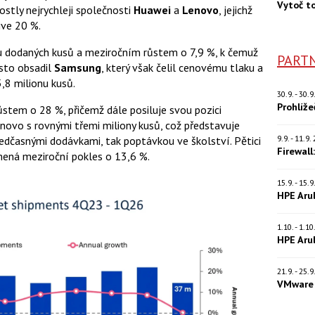
Vytoč t
ostly nejrychleji společnosti
Huawei
a
Lenovo
, jejichž
ive 20 %.
onu dodaných kusů a meziročním růstem o 7,9 %, k čemuž
PARTN
ísto obsadil
Samsung
, který však čelil cenovému tlaku a
,8 milionu kusů.
30.9. - 30.
Prohlíž
ůstem o 28 %, přičemž dále posiluje svou pozici
enovo s rovnými třemi miliony kusů, což představuje
9.9. - 11.9
edčasnými dodávkami, tak poptávkou ve školství. Pětici
Firewall
mená meziroční pokles o 13,6 %.
15.9. - 15.
HPE Aru
1.10. - 1.1
HPE Aru
21.9. - 25.
VMware 