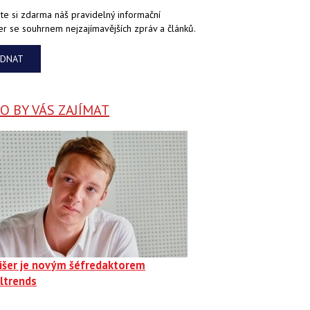
te si zdarma náš pravidelný informační
er se souhrnem nejzajímavějších zpráv a článků.
EDNAT
 BY VÁS ZAJÍMAT
Fišer je novým šéfredaktorem
ltrends