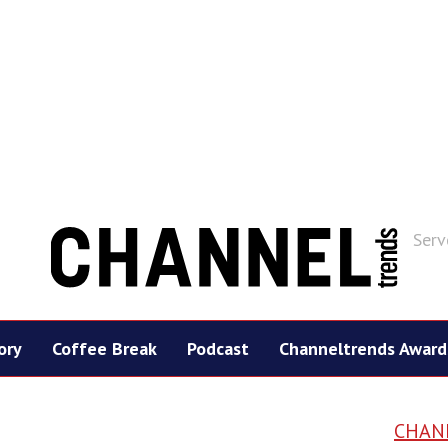
Serv
ory
Coffee Break
Podcast
Channeltrends Award
CHAN