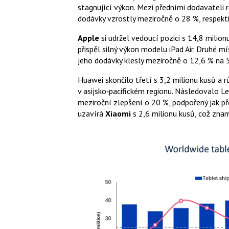
stagnující výkon. Mezi předními dodavateli r
dodávky vzrostly meziročně o 28 %, respekt
Apple
si udržel vedoucí pozici s 14,8 mili
přispěl silný výkon modelu iPad Air. Druhé m
jeho dodávky klesly meziročně o 12,6 % na 5
Huawei skončilo třetí s 3,2 milionu kusů a r
v asijsko‑pacifickém regionu. Následovalo L
meziroční zlepšení o 20 %, podpořený jak př
uzavírá
Xiaomi
s 2,6 milionu kusů, což zna