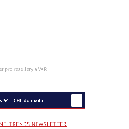
er pro resellery a VAR
Hledat
s
CHt do mailu
NELTRENDS NEWSLETTER