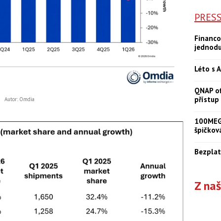
PRES
Financo
jednod
Léto s A
QNAP of
přístup
Autor: Omdia
100MEGA
špičkov
Bezplat
Z na