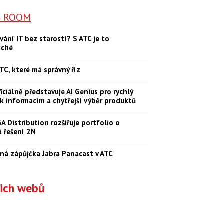
S ROOM
vání IT bez starostí? S ATC je to
uché
TC, které má správný říz
iciálně představuje AI Genius pro rychlý
 k informacím a chytřejší výběr produktů
 Distribution rozšiřuje portfolio o
á řešení 2N
ná zápůjčka Jabra Panacast v ATC
šich webů