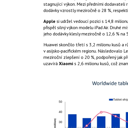
stagnující výkon. Mezi předními dodavateli r
dodávky vzrostly meziročně o 28 %, respekt
Apple
si udržel vedoucí pozici s 14,8 mili
přispěl silný výkon modelu iPad Air. Druhé m
jeho dodávky klesly meziročně o 12,6 % na 5
Huawei skončilo třetí s 3,2 milionu kusů a r
v asijsko‑pacifickém regionu. Následovalo L
meziroční zlepšení o 20 %, podpořený jak př
uzavírá
Xiaomi
s 2,6 milionu kusů, což zna