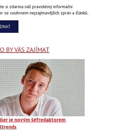
te si zdarma náš pravidelný informační
er se souhrnem nejzajímavějších zpráv a článků.
EDNAT
 BY VÁS ZAJÍMAT
Fišer je novým šéfredaktorem
ltrends