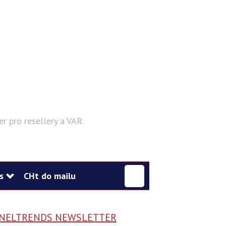
er pro resellery a VAR
Hledat
s
CHt do mailu
NELTRENDS NEWSLETTER