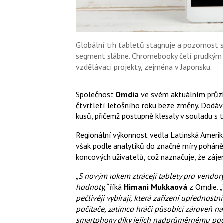
Globální trh tabletů stagnuje a pozornos
segment slábne. Chromebooky čelí prudkým
vzdělávací projekty, zejména v Japonsku.
Společnost
Omdia
ve svém aktuálním průzk
čtvrtletí letošního roku beze změny. Dodáv
kusů, přičemž postupně klesaly v souladu s 
Regionální výkonnost vedla Latinská Amerik
však podle analytiků do značné míry poháně
koncových uživatelů, což naznačuje, že záje
„S novým rokem ztrácejí tablety pro vendor
hodnoty,“
říká
Himani Mukkaová
z Omdie.
„
pečlivěji vybírají, která zařízení upřednostn
počítače, zatímco hráči působící zároveň na
smartphony díky jejich nadprůměrnému podí