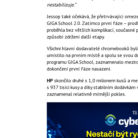
nestabilizuje.“
Jessop také očekává, že přetrvávající ome
GIGA School 2.0. Zatímco první fáze – pro
proběhla bez větších komplikací, současné
způsobí zdržení další etapy.
Všichni hlavní dodavatelé chromebooků byli
umístilo na prvním místě a spolu se svou d
programu GIGA School, zaznamenalo meziroč
dokončení první fáze nasazení.
HP
skončilo druhé s 1,0 milionem kusů a me
s 937 tisíci kusy a díky stabilním dodávká
zaznamenal relativně mírnější pokles.