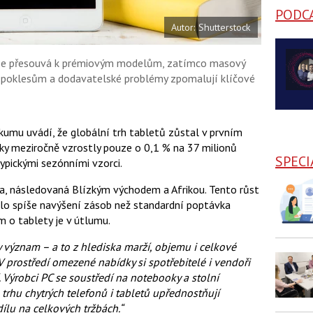
PODC
Autor: Shutterstock
t se přesouvá k prémiovým modelům, zatímco masový
 poklesům a dodavatelské problémy zpomalují klíčové
umu uvádí, že globální trh tabletů zůstal v prvním
ky meziročně vzrostly pouze o 0,1 % na 37 milionů
SPECI
typickými sezónními vzorci.
a, následovaná Blízkým východem a Afrikou. Tento růst
lo spíše navýšení zásob než standardní poptávka
m o tablety je v útlumu.
y význam – a to z hlediska marží, objemu i celkové
V prostředí omezené nabídky si spotřebitelé i vendoři
í. Výrobci PC se soustředí na notebooky a stolní
 trhu chytrých telefonů i tabletů upřednostňují
lu na celkových tržbách.“