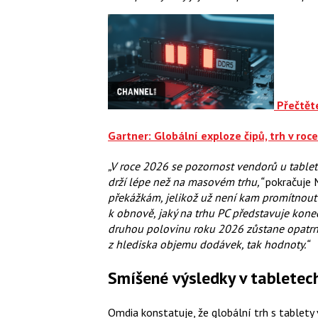
Přečtěte
Gartner: Globální exploze čipů, trh v roc
„V roce 2026 se pozornost vendorů u tabl
drží lépe než na masovém trhu,“
pokračuje 
překážkám, jelikož už není kam promítnout d
k obnově, jaký na trhu PC představuje kon
druhou polovinu roku 2026 zůstane opatrn
z hlediska objemu dodávek, tak hodnoty.“
Smíšené výsledky v tabletec
Omdia konstatuje, že globální trh s tablety