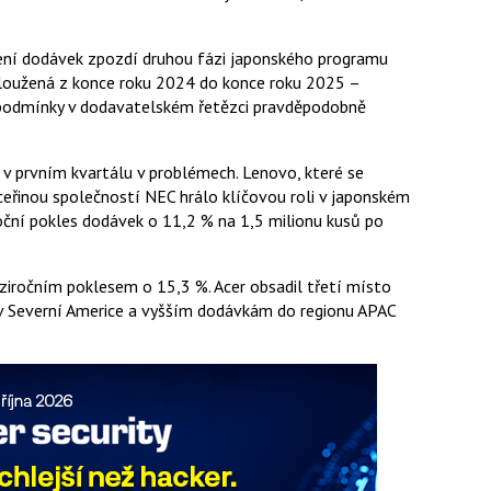
zení dodávek zpozdí druhou fázi japonského programu
dloužená z konce roku 2024 do konce roku 2025 –
 podmínky v dodavatelském řetězci pravděpodobně
 v prvním kvartálu v problémech. Lenovo, které se
ceřinou společností NEC hrálo klíčovou roli v japonském
ní pokles dodávek o 11,2 % na 1,5 milionu kusů po
ziročním poklesem o 15,3 %. Acer obsadil třetí místo
m v Severní Americe a vyšším dodávkám do regionu APAC