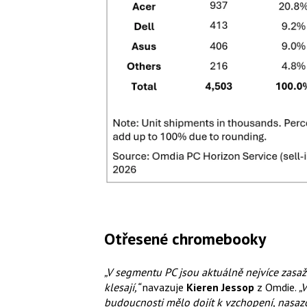
Otřesené chromebooky
„V segmentu PC jsou aktuálně nejvíce zasa
klesají,“
navazuje
Kieren Jessop
z Omdie.
„
budoucnosti mělo dojít k vzchopení, nasazov