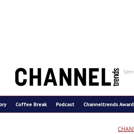
Serv
ory
Coffee Break
Podcast
Channeltrends Award
CHAN