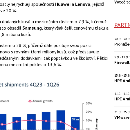
Vytoč t
ostly nejrychleji společnosti
Huawei
a
Lenovo
, jejichž
ive 20 %.
onu dodaných kusů a meziročním růstem o 7,9 %, k čemuž
PARTN
ísto obsadil
Samsung
, který však čelil cenovému tlaku a
,8 milionu kusů.
30.9. - 30.
Prohlíž
ůstem o 28 %, přičemž dále posiluje svou pozici
enovo s rovnými třemi miliony kusů, což představuje
9.9. - 11.9
edčasnými dodávkami, tak poptávkou ve školství. Pětici
Firewall
mená meziroční pokles o 13,6 %.
15.9. - 15.
HPE Aru
1.10. - 1.1
HPE Aru
21.9. - 25.
VMware 