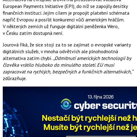
European Payments Initiative (EPI), do níž se zapojily desítky
finančních institucí. Jejím cílem je propojit platební schémata
napříč Evropou a posílit konkurenci vůči americkým hráčům.
V některých zemích už funguje digitální peněženka Wero,
v Česku zatím dostupná není.
Jourová říká, že sice stojí za to se zajímat o evropské varianty
digitálních služeb, v mnoha odvětvích ale plnohodnotná
alternativa zatím chybí.
„Odmítnutí amerických technologií by
člověka vrátilo hluboko do minulého století. EU musí
zapracovat na rychlých, bezpečných a funkčních alternativách,“
zdůrazňuje.