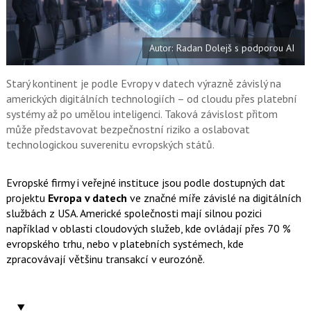
a
í
c
t
e
i
b
X
Autor: Radan Dolejš s podporou AI
o
o
k
u
Starý kontinent je podle Evropy v datech výrazně závislý na
amerických digitálních technologiích – od cloudu přes platební
systémy až po umělou inteligenci. Taková závislost přitom
může představovat bezpečnostní riziko a oslabovat
technologickou suverenitu evropských států.
Evropské firmy i veřejné instituce jsou podle dostupných dat
projektu
Evropa v datech
ve značné míře závislé na digitálních
službách z USA. Americké společnosti mají silnou pozici
například v oblasti cloudových služeb, kde ovládají přes 70 %
evropského trhu, nebo v platebních systémech, kde
zpracovávají většinu transakcí v eurozóně.