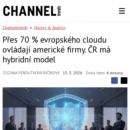
Channeltrends
»
Názory & Analýzy
Přes 70 % evropského cloudu
ovládají americké firmy. ČR má
hybridní model
ZUZANA PEROUTKOVÁ BIČÍKOVÁ
13. 5. 2026
Doba čtení:
4 minuty
S
S
S
d
d
d
í
í
í
l
l
e
e
l
j
j
t
e
t
e
e
t
n
n
a
a
F
s