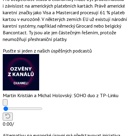
i závislost na amerických platebních kartách. Právě americké
karetní značky jako Visa a Mastercard procesují 61 % plateb
kartou v eurozóně. V některých zemích EU už existují národní
karetní systémy, například německý Girocard nebo belgický
Bancontact. Ty jsou ale jen částečným řešením, protože
neumožňují přeshraniční platby.
Pusťte si jeden z našich úspěšných podcastů
Martin Kristián a Michal Holovský: SOHO duo z TP-Linku
0:00
/
Alternativu na evropské úrovni má představovat iniciativa