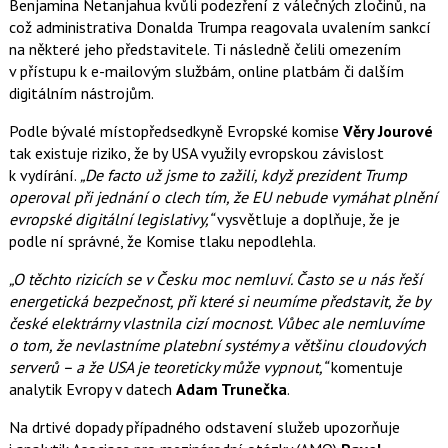
Benjamina Netanjahua kvůli podezření z válečných zločinů, na
což administrativa Donalda Trumpa reagovala uvalením sankcí
na některé jeho představitele. Ti následně čelili omezením
v přístupu k e-mailovým službám, online platbám či dalším
digitálním nástrojům.
Podle bývalé místopředsedkyně Evropské komise
Věry Jourové
tak existuje riziko, že by USA využily evropskou závislost
k vydírání.
„De facto už jsme to zažili, když prezident Trump
operoval při jednání o clech tím, že EU nebude vymáhat plnění
evropské digitální legislativy,“
vysvětluje a doplňuje, že je
podle ní správné, že Komise tlaku nepodlehla.
„O těchto rizicích se v Česku moc nemluví. Často se u nás řeší
energetická bezpečnost, při které si neumíme představit, že by
české elektrárny vlastnila cizí mocnost. Vůbec ale nemluvíme
o tom, že nevlastníme platební systémy a většinu cloudových
serverů – a že USA je teoreticky může vypnout,“
komentuje
analytik Evropy v datech
Adam Trunečka
.
Na drtivé dopady případného odstavení služeb upozorňuje