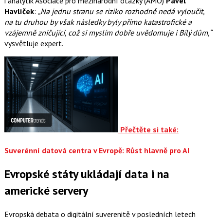
i analytik Asociace pro mezinárodní otázky (AMO)
Pavel
Havlíček
:
„Na jednu stranu se riziko rozhodně nedá vyloučit,
na tu druhou by však následky byly přímo katastrofické a
vzájemně zničující, což si myslím dobře uvědomuje i Bílý dům,“
vysvětluje expert.
Přečtěte si také:
Suverénní datová centra v Evropě: Růst hlavně pro AI
Evropské státy ukládají data i na
americké servery
Evropská debata o digitální suverenitě v posledních letech