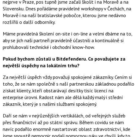
nejprve v Praze, pos tupně jsme začali školit i na Moravě a na
Slovensku. Dnes pořádáme pravidelné workshopy v Čechách, na
Moravě i na naší bratislavské pobočce, kterou jsme nedávno
rozšířili o další odborníky.
Máme pravidelná školení on-site i on-line a velmi dbáme na to,
aby se jich naši partneři pravidelně účastnili a kontinuálně si
prohlubovali technické i obchodní know-how.
Pokud bychom zůstali u Bitdefenderu. Co považujete za
největší úspěchy na lokálním trhu?
Za největší úspěch vždy považuji spokojené zákazníky. Cením si
toho, že se nám společně s naší partnerskou základnou podařilo
získat klienty, kteří obstarávají desítky tisíc licencí na
enterprise úrovni. Radost nám ale dělá každý malý i střední
zákazník, který je s našimi službami spokojený.
Daří se nám v nejrůznějších vertikálách, od veřejných služeb
přes finančnictví až po státní správu. Během covidu se nám
navíc podařilo enormně nastartovat oblast zdravotnictví, kde
jsme spoustě nemocnic podali pomocnou ruku ve chvíli, kdy to