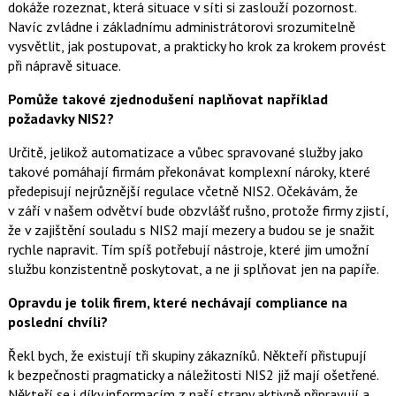
dokáže rozeznat, která situace v síti si zaslouží pozornost.
Navíc zvládne i základnímu administrátorovi srozumitelně
vysvětlit, jak postupovat, a prakticky ho krok za krokem provést
při nápravě situace.
Pomůže takové zjednodušení naplňovat například
požadavky NIS2?
Určitě, jelikož automatizace a vůbec spravované služby jako
takové pomáhají firmám překonávat komplexní nároky, které
předepisují nejrůznější regulace včetně NIS2. Očekávám, že
v září v našem odvětví bude obzvlášť rušno, protože firmy zjistí,
že v zajištění souladu s NIS2 mají mezery a budou se je snažit
rychle napravit. Tím spíš potřebují nástroje, které jim umožní
službu konzistentně poskytovat, a ne ji splňovat jen na papíře.
Opravdu je tolik firem, které nechávají compliance na
poslední chvíli?
Řekl bych, že existují tři skupiny zákazníků. Někteří přistupují
k bezpečnosti pragmaticky a náležitosti NIS2 již mají ošetřené.
Někteří se i díky informacím z naší strany aktivně připravují a