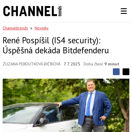
Channeltrends
»
Novinky
René Pospíšil (IS4 security):
Úspěšná dekáda Bitdefenderu
ZUZANA PEROUTKOVÁ BIČÍKOVÁ
7. 7. 2025
Doba čtení:
9 minut
S
S
S
d
d
d
í
í
í
l
l
e
e
l
j
j
t
e
t
e
e
t
n
n
a
a
F
s
a
í
c
t