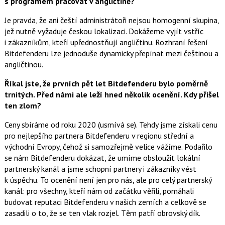
s programem pracovat v angličtině?
Je pravda, že ani čeští administrátoři nejsou homogenní skupina,
jež nutně vyžaduje českou lokalizaci. Dokážeme vyjít vstříc
i zákazníkům, kteří upřednostňují angličtinu. Rozhraní řešení
Bitdefenderu lze jednoduše dynamicky přepínat mezi češtinou a
angličtinou.
Říkal jste, že prvních pět let Bitdefenderu bylo poměrně
trnitých. Před námi ale leží hned několik ocenění. Kdy přišel
ten zlom?
Ceny sbíráme od roku 2020 (usmívá se). Tehdy jsme získali cenu
pro nejlepšího partnera Bitdefenderu v regionu střední a
východní Evropy, čehož si samozřejmě velice vážíme. Podařilo
se nám Bitdefenderu dokázat, že umíme obsloužit lokální
partnerský kanál a jsme schopní partnery i zákazníky vést
k úspěchu. To ocenění není jen pro nás, ale pro celý partnerský
kanál: pro všechny, kteří nám od začátku věřili, pomáhali
budovat reputaci Bitdefenderu v našich zemích a celkově se
zasadili o to, že se ten vlak rozjel. Těm patří obrovský dík.