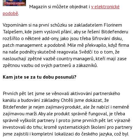
Magazín si můžete objednat i
v elektronické
podobě
.
Vzpomínám si na první schůzku se zakladatelem Florinem
Talpešem, kde jsem vyslovil přání, aby se řešení Bitdefenderu
rozšířilo o některé add-ony, jako jsou třeba šifrování disku,
patch management a podobně. Mile mě překvapilo, když firma
na naše podněty skutečně reagovala. Svědčí to o tom, že
naslouchají zpětné vazbě country managerů, kteří mají zase
zpětnou vazbu od svých partnerů a zákazníků.
Kam jste se za tu dobu posunuli?
Prvních pět let jsme se věnovali aktivování partnerského
kanálu a budování základny. Chtěli jsme dokázat, že
Bitdefender je nejen zajímavý produkt, ale že nabízí i neméně
zajímavou marži. Aby ale produkt správně fungoval, je třeba
správně vyškolit partnery. I proto jsme prvních pět let výrazně
investovali do trhu; kromě systematických školení pro partnery
jsme zajistili i kompletní lokalizaci do českého jazyka, což byl