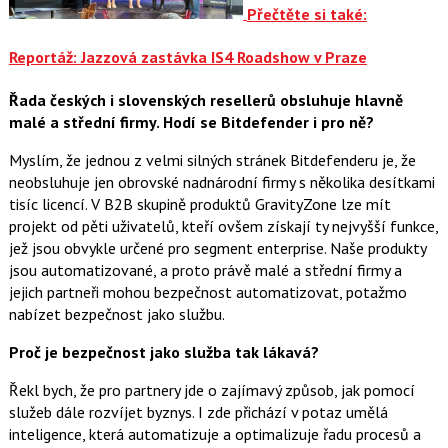
Přečtěte si také:
Reportáž: Jazzová zastávka IS4 Roadshow v Praze
Řada českých i slovenských resellerů obsluhuje hlavně
malé a střední firmy. Hodí se Bitdefender i pro ně?
Myslím, že jednou z velmi silných stránek Bitdefenderu je, že
neobsluhuje jen obrovské nadnárodní firmy s několika desítkami
tisíc licencí. V B2B skupině produktů GravityZone lze mít
projekt od pěti uživatelů, kteří ovšem získají ty nejvyšší funkce,
jež jsou obvykle určené pro segment enterprise. Naše produkty
jsou automatizované, a proto právě malé a střední firmy a
jejich partneři mohou bezpečnost automatizovat, potažmo
nabízet bezpečnost jako službu.
Proč je bezpečnost jako služba tak lákavá?
Řekl bych, že pro partnery jde o zajímavý způsob, jak pomocí
služeb dále rozvíjet byznys. I zde přichází v potaz umělá
inteligence, která automatizuje a optimalizuje řadu procesů a