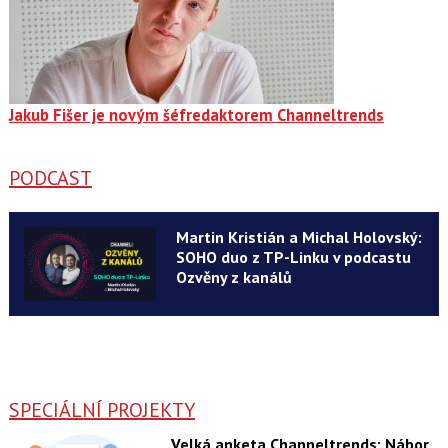
Jakub Fišer je novým šéfredaktorem Channeltrends
PODCAST
Martin Kristián a Michal Holovský:
SOHO duo z TP-Linku v podcastu
Ozvěny z kanálů
SPECIÁLNÍ PROJEKTY
Velká anketa Channeltrends: Nábor