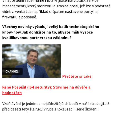
V neposlední řadě máme i EASM (External Attack Service
Management), který monitoruje zranitelnosti, jež lze v podstatě
vidět z venku. Jde například o špatně nastavené porty na
firewallu a podobně.
Všechny novinky vyžadují velký balík technologického
know-how. Jak dohlížíte na to, abyste měli vysoce
kvalifikovanou partnerskou základnu?
Přečtěte si také:
René Pospíšil (IS4 security): Stavíme na důvěře a
hodnotách
Vzdělávání je jedním z nejdůležitějších bodů v naší strategii. Již
před deseti lety šla ruku v ruce s lokalizací i série školení,