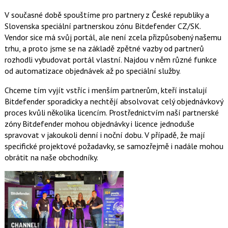
V současné době spouštíme pro partnery z České republiky a
Slovenska speciální partnerskou zónu Bitdefender CZ/SK.
Vendor sice má svůj portál, ale není zcela přizpůsobený našemu
trhu, a proto jsme se na základě zpětné vazby od partnerů
rozhodli vybudovat portál vlastní. Najdou v něm různé funkce
od automatizace objednávek až po speciální služby.
Chceme tím vyjít vstříc i menším partnerům, kteří instalují
Bitdefender sporadicky a nechtějí absolvovat celý objednávkový
proces kvůli několika licencím. Prostřednictvím naší partnerské
zóny Bitdefender mohou objednávky i licence jednoduše
spravovat v jakoukoli denní i noční dobu. V případě, že mají
specifické projektové požadavky, se samozřejmě i nadále mohou
obrátit na naše obchodníky.