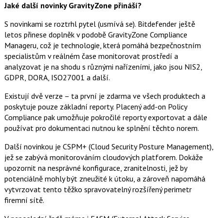
Jaké další novinky GravityZone přináší?
S novinkami se roztrhl pytel (usmívá se). Bitdefender ještě
letos přinese doplněk v podobě GravityZone Compliance
Manageru, což je technologie, která pomáhá bezpečnostním
specialistům v reálném čase monitorovat prostředí a
analyzovat je na shodu s různými nařízeními, jako jsou NIS2,
GDPR, DORA, ISO27001 a další.
Existují dvě verze – ta první je zdarma ve všech produktech a
poskytuje pouze základní reporty. Placený add-on Policy
Compliance pak umožňuje pokročilé reporty exportovat a dále
používat pro dokumentaci nutnou ke splnění těchto norem.
Další novinkou je CSPM+ (Cloud Security Posture Management),
jež se zabývá monitorováním cloudových platforem. Dokáže
upozornit na nesprávné konfigurace, zranitelnosti, jež by
potenciálně mohly být zneužité k útoku, a zároveň napomáhá
vytvrzovat tento těžko spravovatelný rozšířený perimetr
firemní sítě.