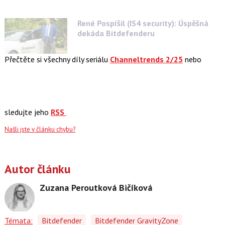
René Pospíšil (IS4 security): Úspěšná
dekáda Bitdefenderu
Přečtěte si všechny díly seriálu
Channeltrends 2/25
nebo
sledujte jeho
RSS
Našli jste v článku chybu?
Autor článku
Zuzana Peroutková Bičíková
Témata:
Bitdefender
Bitdefender GravityZone