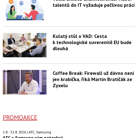
talentů do IT vyžaduje pečlivou práci
Kulatý stůl o VAD: Cesta
k technologické suverenitě EU bude
dlouhá
Coffee Break: Firewall už dávno není
jen krabička, říká Martin Bratičák ze
Zyxelu
PROMOAKCE
1.8. - 31.8. 2026 | ATC, Samsung
ATC a Samsung vám natankují