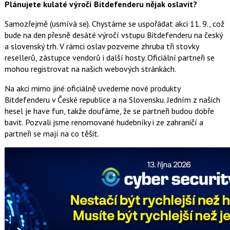
Plánujete kulaté výročí Bitdefenderu nějak oslavit?
Samozřejmě (usmívá se). Chystáme se uspořádat akci 11. 9., což
bude na den přesně desáté výročí vstupu Bitdefenderu na český
a slovenský trh. V rámci oslav pozveme zhruba tři stovky
resellerů, zástupce vendorů i další hosty. Oficiální partneři se
mohou registrovat na našich webových stránkách.
Na akci mimo jiné oficiálně uvedeme nové produkty
Bitdefenderu v České republice a na Slovensku. Jedním z našich
hesel je have fun, takže doufáme, že se partneři budou dobře
bavit. Pozvali jsme renomované hudebníky i ze zahraničí a
partneři se mají na co těšit.