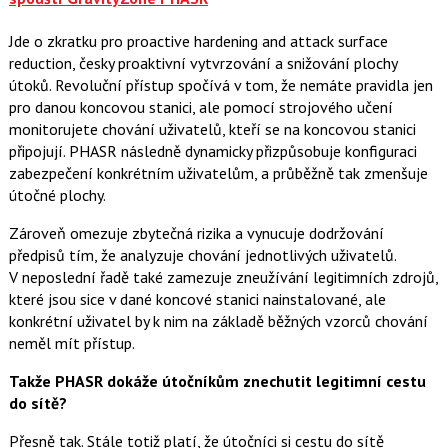
Jde o zkratku pro proactive hardening and attack surface
reduction, česky proaktivní vytvrzování a snižování plochy
útoků. Revoluční přístup spočívá v tom, že nemáte pravidla jen
pro danou koncovou stanici, ale pomocí strojového učení
monitorujete chování uživatelů, kteří se na koncovou stanici
připojují. PHASR následně dynamicky přizpůsobuje konfiguraci
zabezpečení konkrétním uživatelům, a průběžně tak zmenšuje
útočné plochy.
Zároveň omezuje zbytečná rizika a vynucuje dodržování
předpisů tím, že analyzuje chování jednotlivých uživatelů.
V neposlední řadě také zamezuje zneužívání legitimních zdrojů,
které jsou sice v dané koncové stanici nainstalované, ale
konkrétní uživatel by k nim na základě běžných vzorců chování
neměl mít přístup.
Takže PHASR dokáže útočníkům znechutit legitimní cestu
do sítě?
Přesně tak. Stále totiž platí, že útočníci si cestu do sítě