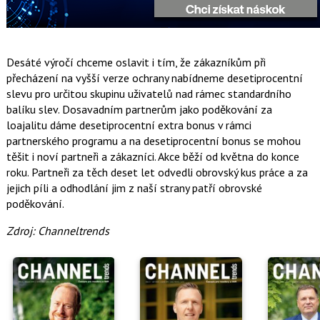
Desáté výročí chceme oslavit i tím, že zákazníkům při
přecházení na vyšší verze ochrany nabídneme desetiprocentní
slevu pro určitou skupinu uživatelů nad rámec standardního
balíku slev. Dosavadním partnerům jako poděkování za
loajalitu dáme desetiprocentní extra bonus v rámci
partnerského programu a na desetiprocentní bonus se mohou
těšit i noví partneři a zákazníci. Akce běží od května do konce
roku. Partneři za těch deset let odvedli obrovský kus práce a za
jejich píli a odhodlání jim z naší strany patří obrovské
poděkování.
Zdroj: Channeltrends