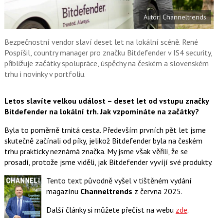
e
i
b
X
Autor: Channeltrends
o
o
k
u
Bezpečnostní vendor slaví deset let na lokální scéně. René
Pospíšil, country manager pro značku Bitdefender v IS4 security,
přibližuje začátky spolupráce, úspěchy na českém a slovenském
trhu i novinky v portfoliu.
Letos slavíte velkou událost – deset let od vstupu značky
Bitdefender na lokální trh. Jak vzpomínáte na začátky?
Byla to poměrně trnitá cesta. Především prvních pět let jsme
skutečně začínali od píky, jelikož Bitdefender byla na českém
trhu prakticky neznámá značka. My jsme však věřili, že se
prosadí, protože jsme viděli, jak Bitdefender vyvíjí své produkty.
Tento text původně vyšel v tištěném vydání
magazínu
Channeltrends
z června 2025.
Další články si můžete přečíst na webu
zde
.