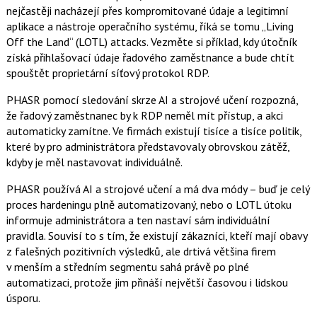
nejčastěji nacházejí přes kompromitované údaje a legitimní
aplikace a nástroje operačního systému, říká se tomu „Living
Off the Land“ (LOTL) attacks. Vezměte si příklad, kdy útočník
získá přihlašovací údaje řadového zaměstnance a bude chtít
spouštět proprietární síťový protokol RDP.
PHASR pomocí sledování skrze AI a strojové učení rozpozná,
že řadový zaměstnanec by k RDP neměl mít přístup, a akci
automaticky zamítne. Ve firmách existují tisíce a tisíce politik,
které by pro administrátora představovaly obrovskou zátěž,
kdyby je měl nastavovat individuálně.
PHASR používá AI a strojové učení a má dva módy – buď je celý
proces hardeningu plně automatizovaný, nebo o LOTL útoku
informuje administrátora a ten nastaví sám individuální
pravidla. Souvisí to s tím, že existují zákazníci, kteří mají obavy
z falešných pozitivních výsledků, ale drtivá většina firem
v menším a středním segmentu sahá právě po plné
automatizaci, protože jim přináší největší časovou i lidskou
úsporu.