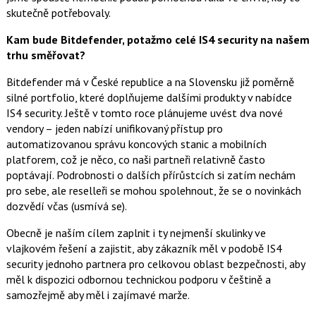
skutečně potřebovaly.
Kam bude Bitdefender, potažmo celé IS4 security na našem
trhu směřovat?
Bitdefender má v České republice a na Slovensku již poměrně
silné portfolio, které doplňujeme dalšími produkty v nabídce
IS4 security. Ještě v tomto roce plánujeme uvést dva nové
vendory – jeden nabízí unifikovaný přístup pro
automatizovanou správu koncových stanic a mobilních
platforem, což je něco, co naši partneři relativně často
poptávají. Podrobnosti o dalších přírůstcích si zatím nechám
pro sebe, ale reselleři se mohou spolehnout, že se o novinkách
dozvědí včas (usmívá se).
Obecně je naším cílem zaplnit i ty nejmenší skulinky ve
vlajkovém řešení a zajistit, aby zákazník měl v podobě IS4
security jednoho partnera pro celkovou oblast bezpečnosti, aby
měl k dispozici odbornou technickou podporu v češtině a
samozřejmě aby měl i zajímavé marže.