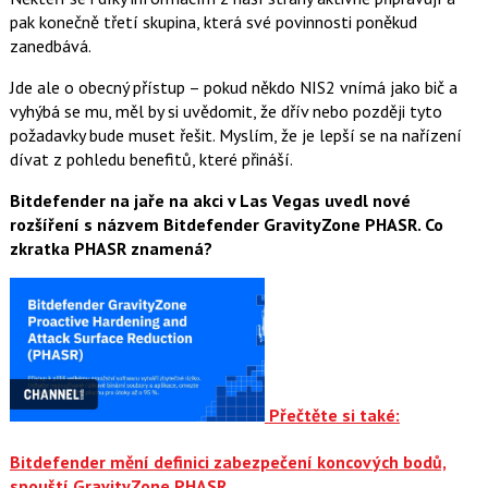
pak konečně třetí skupina, která své povinnosti poněkud
zanedbává.
Jde ale o obecný přístup – pokud někdo NIS2 vnímá jako bič a
vyhýbá se mu, měl by si uvědomit, že dřív nebo později tyto
požadavky bude muset řešit. Myslím, že je lepší se na nařízení
dívat z pohledu benefitů, které přináší.
Bitdefender na jaře na akci v Las Vegas uvedl nové
rozšíření s názvem Bitdefender GravityZone PHASR. Co
zkratka PHASR znamená?
Přečtěte si také:
Bitdefender mění definici zabezpečení koncových bodů,
spouští GravityZone PHASR