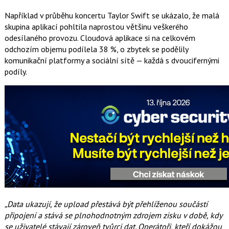
Například v průběhu koncertu Taylor Swift se ukázalo, že malá
skupina aplikací pohltila naprostou většinu veškerého
odesílaného provozu. Cloudová aplikace si na celkovém
odchozím objemu podílela 38 %, o zbytek se podělily
komunikační platformy a sociální sítě — každá s dvoucifernými
podíly.
„Data ukazují, že upload přestává být přehlíženou součástí
připojení a stává se plnohodnotným zdrojem zisku v době, kdy
se uživatelé stávají zároveň tvůrci dat. Operátoři, kteří dokážou