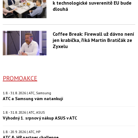
k technologické suverenitě EU bude
dlouhá
Coffee Break: Firewall už dávno není
jen krabička, říká Martin Bratičák ze
Zyxelu
PROMOAKCE
1.8. - 31.8. 2026 | ATC, Samsung
ATC a Samsung vám natankují
1.8. - 31.8. 2026 | ATC, ASUS
Výhodný 1. srpnový nákup ASUS v ATC
1.8. - 20.9. 2026 | ATC, HP
ATC & HP partner challenge