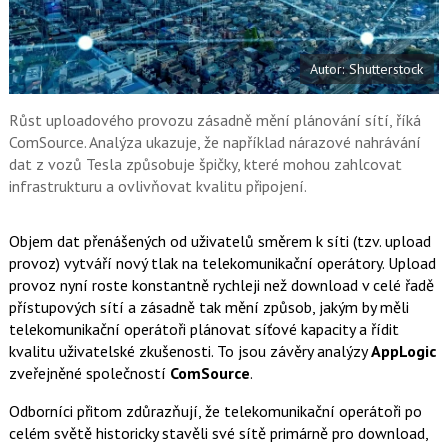
a
í
c
t
e
i
b
X
Autor: Shutterstock
o
o
k
u
Růst uploadového provozu zásadně mění plánování sítí, říká
ComSource. Analýza ukazuje, že například nárazové nahrávání
dat z vozů Tesla způsobuje špičky, které mohou zahlcovat
infrastrukturu a ovlivňovat kvalitu připojení.
Objem dat přenášených od uživatelů směrem k síti (tzv. upload
provoz) vytváří nový tlak na telekomunikační operátory. Upload
provoz nyní roste konstantně rychleji než download v celé řadě
přístupových sítí a zásadně tak mění způsob, jakým by měli
telekomunikační operátoři plánovat síťové kapacity a řídit
kvalitu uživatelské zkušenosti. To jsou závěry analýzy
AppLogic
zveřejněné společností
ComSource
.
Odborníci přitom zdůrazňují, že telekomunikační operátoři po
celém světě historicky stavěli své sítě primárně pro download,