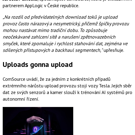
partnerem AppLogic v České republice.
„Na rozdíl od předvídatelných download toků je upload
provoz často nárazový a nesymetrický, přičemž špičky provozu
mohou nastávat mimo tradiční dobu. To způsobuje
neočekávané zahlcení sítě a narušení zpětnovazebních
smyček, které zpomaluje i rychlost stahování dat, zejména ve
sdílených přístupových a backhaul segmentech,"
upřesňuje.
Uploads gonna upload
ComSource uvádí, že za jedním z konkrétních případů
extrémního nárůstu upload provozu stojí vozy Tesla. Jejich sběr
dat ze svých senzorů a kamer slouží k trénování AI systémů pro
autonomní řízení.