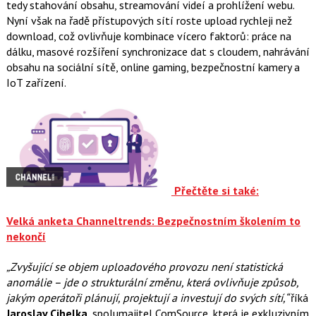
tedy stahování obsahu, streamování videí a prohlížení webu.
Nyní však na řadě přístupových sítí roste upload rychleji než
download, což ovlivňuje kombinace vícero faktorů: práce na
dálku, masové rozšíření synchronizace dat s cloudem, nahrávání
obsahu na sociální sítě, online gaming, bezpečnostní kamery a
IoT zařízení.
Přečtěte si také:
Velká anketa Channeltrends: Bezpečnostním školením to
nekončí
„Zvyšující se objem uploadového provozu není statistická
anomálie – jde o strukturální změnu, která ovlivňuje způsob,
jakým operátoři plánují, projektují a investují do svých sítí,“
říká
Jaroslav Cihelka
, spolumajitel ComSource, která je exkluzivním