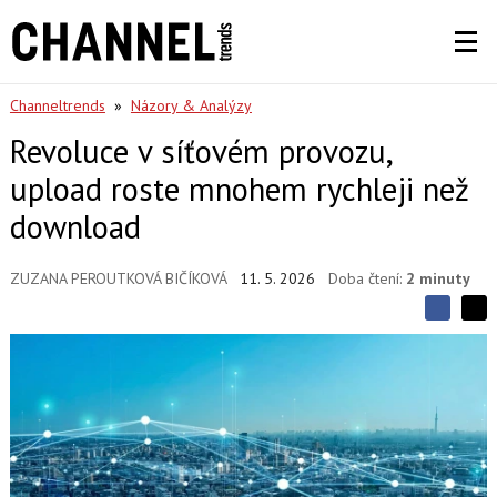
Channeltrends
»
Názory & Analýzy
Revoluce v síťovém provozu,
upload roste mnohem rychleji než
download
ZUZANA PEROUTKOVÁ BIČÍKOVÁ
11. 5. 2026
Doba čtení:
2 minuty
S
S
S
d
d
d
í
í
í
l
l
e
e
l
j
j
t
e
t
e
e
t
n
n
a
a
F
s