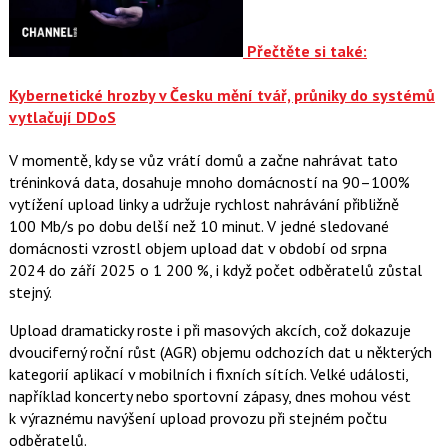
Přečtěte si také:
Kybernetické hrozby v Česku mění tvář, průniky do systémů
vytlačují DDoS
V momentě, kdy se vůz vrátí domů a začne nahrávat tato
tréninková data, dosahuje mnoho domácností na 90–100%
vytížení upload linky a udržuje rychlost nahrávání přibližně
100 Mb/s po dobu delší než 10 minut. V jedné sledované
domácnosti vzrostl objem upload dat v období od srpna
2024 do září 2025 o 1 200 %, i když počet odběratelů zůstal
stejný.
Upload dramaticky roste i při masových akcích, což dokazuje
dvouciferný roční růst (AGR) objemu odchozích dat u některých
kategorií aplikací v mobilních i fixních sítích. Velké události,
například koncerty nebo sportovní zápasy, dnes mohou vést
k výraznému navýšení upload provozu při stejném počtu
odběratelů.