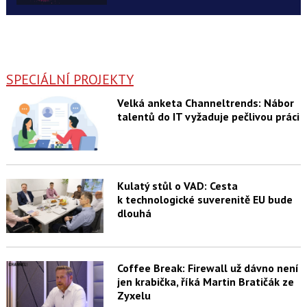
SPECIÁLNÍ PROJEKTY
Velká anketa Channeltrends: Nábor
talentů do IT vyžaduje pečlivou práci
Kulatý stůl o VAD: Cesta
k technologické suverenitě EU bude
dlouhá
Coffee Break: Firewall už dávno není
jen krabička, říká Martin Bratičák ze
Zyxelu