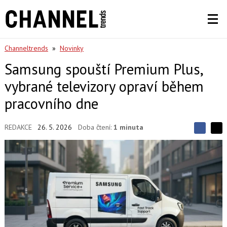
Channeltrends
»
Novinky
Samsung spouští Premium Plus,
vybrané televizory opraví během
pracovního dne
REDAKCE
26. 5. 2026
Doba čtení:
1 minuta
S
S
S
d
d
d
í
í
í
l
l
e
e
l
j
j
t
e
t
e
e
t
n
n
a
a
F
s
a
í
c