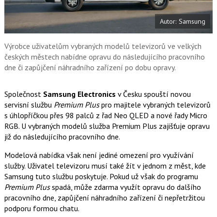
t
e
i
b
X
Autor: Samsung
o
o
k
u
Výrobce uživatelům vybraných modelů televizorů ve velkých
českých městech nabídne opravu do následujícího pracovního
dne či zapůjčení náhradního zařízení po dobu opravy.
Společnost
Samsung Electronics
v Česku spouští novou
servisní službu
Premium Plus
pro majitele vybraných televizorů
s úhlopříčkou přes 98 palců z řad Neo QLED a nové řady Micro
RGB. U vybraných modelů služba Premium Plus zajišťuje opravu
již do následujícího pracovního dne.
Modelová nabídka však není jediné omezení pro využívání
služby. Uživatel televizoru musí také žít v jednom z měst, kde
Samsung tuto službu poskytuje. Pokud už však do programu
Premium Plus
spadá, může zdarma využít opravu do dalšího
pracovního dne, zapůjčení náhradního zařízení či nepřetržitou
podporu formou chatu.