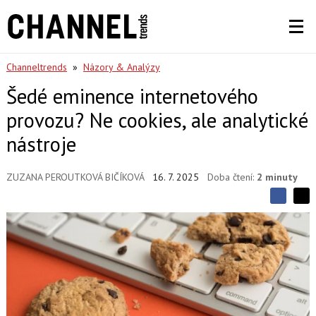
Channeltrends
»
Názory & Analýzy
Šedé eminence internetového
provozu? Ne cookies, ale analytické
nástroje
ZUZANA PEROUTKOVÁ BIČÍKOVÁ
16. 7. 2025
Doba čtení:
2 minuty
S
S
S
d
d
d
í
í
í
l
l
e
e
l
j
j
t
e
t
e
e
t
n
n
a
a
F
s