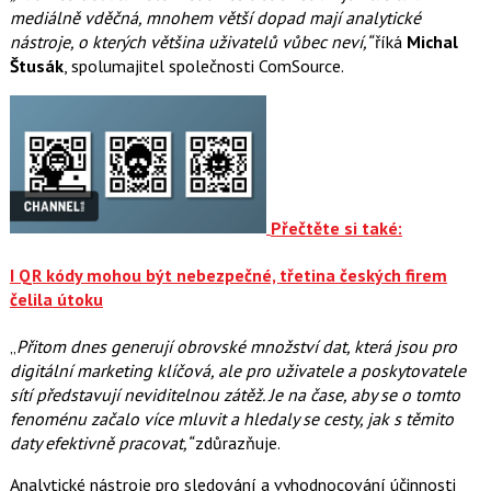
mediálně vděčná, mnohem větší dopad mají analytické
nástroje, o kterých většina uživatelů vůbec neví,“
říká
Michal
Štusák
, spolumajitel společnosti ComSource.
Přečtěte si také:
I QR kódy mohou být nebezpečné, třetina českých firem
čelila útoku
„
Přitom dnes generují obrovské množství dat, která jsou pro
digitální marketing klíčová, ale pro uživatele a poskytovatele
sítí představují neviditelnou zátěž. Je na čase, aby se o tomto
fenoménu začalo více mluvit a hledaly se cesty, jak s těmito
daty efektivně pracovat,“
zdůrazňuje.
Analytické nástroje pro sledování a vyhodnocování účinnosti