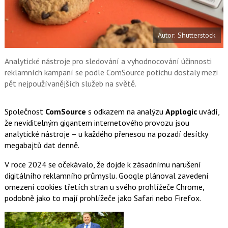
a
í
c
t
e
i
b
X
Autor: Shutterstock
o
o
k
u
Analytické nástroje pro sledování a vyhodnocování účinnosti
reklamních kampaní se podle ComSource potichu dostaly mezi
pět nejpoužívanějších služeb na světě.
Společnost
ComSource
s odkazem na analýzu
Applogic
uvádí,
že neviditelným gigantem internetového provozu jsou
analytické nástroje – u každého přenesou na pozadí desítky
megabajtů dat denně.
V roce 2024 se očekávalo, že dojde k zásadnímu narušení
digitálního reklamního průmyslu. Google plánoval zavedení
omezení cookies třetích stran u svého prohlížeče Chrome,
podobně jako to mají prohlížeče jako Safari nebo Firefox.