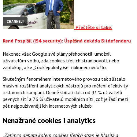
Přečtěte si také:
René Pospíšil (IS4 security): Úspěšná dekáda Bitdefenderu
Nakonec však Google své plány přehodnotil, umožnil
uživatelům volbu, zda cookies třetích stran povolí, nebo
zablokují, a ke „Cookiepokalypse“ nakonec nedošlo.
Skutečným fenoménem internetového provozu tak zůstalo
masivní rozšíření analytických nástrojů pro měření efektivity
reklamních kampaní. Denně sbírají data od 93 % uživatelů
pevných sítí a 76 % uživatelů mobilních sítí, což je řadí mezi
pět nejpoužívanějších internetových služeb.
Nenažrané cookies i analytics
„Zatímco debata kolem cookies třetích stran je hlasitá a