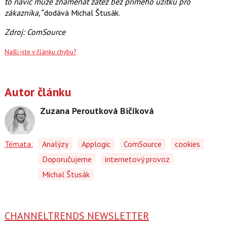
to navíc může znamenat zátěž bez přímého užitku pro
zákazníka,“
dodává Michal Štusák.
Zdroj: ComSource
Našli jste v článku chybu?
Autor článku
Zuzana Peroutková Bičíková
Témata:
Analýzy
Applogic
ComSource
cookies
Doporučujeme
internetový provoz
Michal Štusák
CHANNELTRENDS NEWSLETTER