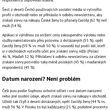
Šest z deseti Čechů používajících sociální média si vytvořilo
profil v obchodě nebo se přihlásilo k odběru newsletteru, aby
získali slevu na nákupy. České ženy to přiznaly častěji (62 %) než
muži (54 %).
Aplikaci si výměnou za snížení ceny zakoupeného výrobku nebo
služby nainstalovalo přes polovinu z dotázaných (55 %), opět
častěji ženy (59 % vs. muži 50 %). U sousedů byl podíl lidí, kteří
si v obchodech vytvořili účet pro získání slevy, nižší (Poláci
46 %, Maďaři 32 %). Přihlášení k odběru newsletteru za účelem
získání slevy potvrdilo taky méně polských (45 %) i maďarských
respondentů (45 %).
Datum narození? Není problém
Češi jsou podle Sophosu ochotni sdílet i své datum narození
nebo jiné osobní údaje, abych získali slevu na nákupy v obchodě.
Učinili tak čtyři z deseti dotázaných, opět častěji ženy (44 % vs.
muži 36 %). V Polsku to byl každý pátý (21 %), podobné procento