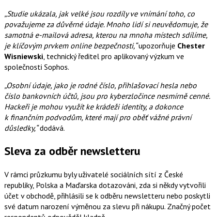
„Studie ukázala, jak velké jsou rozdíly ve vnímání toho, co
považujeme za důvěrné údaje. Mnoho lidí si neuvědomuje, že
samotná e-mailová adresa, kterou na mnoha místech sdílíme,
je klíčovým prvkem online bezpečnosti,“
upozorňuje
Chester
Wisniewski
, technický ředitel pro aplikovaný výzkum ve
společnosti Sophos.
„Osobní údaje, jako je rodné číslo, přihlašovací hesla nebo
číslo bankovních účtů, jsou pro kyberzločince nesmírně cenné.
Hackeři je mohou využít ke krádeži identity, a dokonce
k finančním podvodům, které mají pro oběť vážné právní
důsledky,“
dodává.
Sleva za odběr newsletteru
V rámci průzkumu byly uživatelé sociálních sítí z České
republiky, Polska a Maďarska dotazováni, zda si někdy vytvořili
účet v obchodě, přihlásili se k odběru newsletteru nebo poskytli
své datum narození výměnou za slevu při nákupu. Značný počet
respondentů odpověděl kladně.