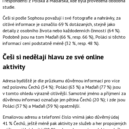
i respondenti z Polska a Maďarska, kde byla provedena obdobná
studie.
Češi si podle Sophosu považují i své fotografie a nahrávky, za
citlivé informace je označilo 69 % dotázaných, stejně jako
detaily z osobního života nebo každodenních činností (64 %).
Podobně jsou na tom Maďaři (66 %, resp. 66 %), Poláci si těchto
informací cení podstatně méně (32 %, resp. 48 %).
Češi si nedělají hlavu ze své online
aktivity
Adresa bydliště je dle průzkumu důvěrnou informací pro více
než polovinu Čechů (54 %); Poláci (63 %) a Maďaři (77 %) jsou
v tomto ohledu výrazně citlivější. Samotné jméno a příjmení za
důvěrnou informaci označuje jen pětina Čechů (20 %); i zde jsou
Poláci (37 %) a Maďaři (39 %) opatrnější.
Emailovou adresu a telefonní číslo vnímá jako důvěrný údaj
41 % Čechů, ještě méně pak aktivity ze služeb a her propojených