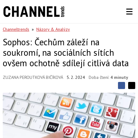
Channeltrends
»
Názory & Analýzy
Sophos: Čechům záleží na
soukromí, na sociálních sítích
ovšem ochotně sdílejí citlivá data
ZUZANA PEROUTKOVÁ BIČÍKOVÁ
5. 2. 2024
Doba čtení:
4 minuty
S
S
S
d
d
d
í
í
í
l
l
e
e
l
j
j
t
e
t
e
e
t
n
n
a
a
F
s