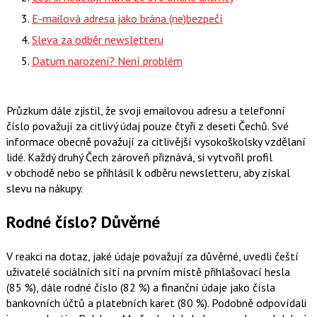
E-mailová adresa jako brána (ne)bezpečí
Sleva za odběr newsletteru
Datum narození? Není problém
Průzkum dále zjistil, že svoji emailovou adresu a telefonní
číslo považují za citlivý údaj pouze čtyři z deseti Čechů. Své
informace obecně považují za citlivější vysokoškolsky vzdělaní
lidé. Každý druhý Čech zároveň přiznává, si vytvořil profil
v obchodě nebo se přihlásil k odběru newsletteru, aby získal
slevu na nákupy.
Rodné číslo? Důvěrné
V reakci na dotaz, jaké údaje považují za důvěrné, uvedli čeští
uživatelé sociálních sítí na prvním místě přihlašovací hesla
(85 %), dále rodné číslo (82 %) a finanční údaje jako čísla
bankovních účtů a platebních karet (80 %). Podobně odpovídali