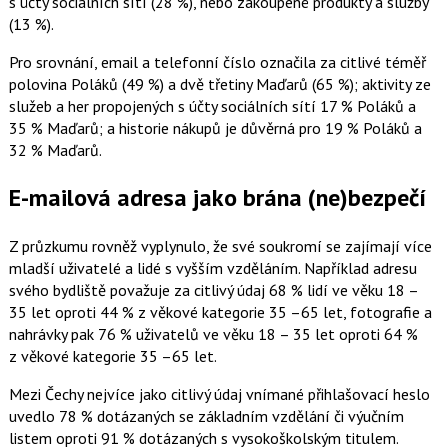
s účty sociálních sítí (28 %), nebo zakoupené produkty a služby
(13 %).
Pro srovnání, email a telefonní číslo označila za citlivé téměř
polovina Poláků (49 %) a dvě třetiny Maďarů (65 %); aktivity ze
služeb a her propojených s účty sociálních sítí 17 % Poláků a
35 % Maďarů; a historie nákupů je důvěrná pro 19 % Poláků a
32 % Maďarů.
E-mailová adresa jako brána (ne)bezpečí
Z průzkumu rovněž vyplynulo, že své soukromí se zajímají více
mladší uživatelé a lidé s vyšším vzděláním. Například adresu
svého bydliště považuje za citlivý údaj 68 % lidí ve věku 18 –
35 let oproti 44 % z věkové kategorie 35 –65 let, fotografie a
nahrávky pak 76 % uživatelů ve věku 18 – 35 let oproti 64 %
z věkové kategorie 35 –65 let.
Mezi Čechy nejvíce jako citlivý údaj vnímané přihlašovací heslo
uvedlo 78 % dotázaných se základním vzdělání či výučním
listem oproti 91 % dotázaných s vysokoškolským titulem.