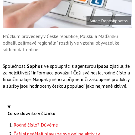
a
í
c
t
e
i
b
X
Autor: Depositphotos
o
o
k
u
Průzkum provedený v České republice, Polsku a Maďarsku
odhalil zajímavé regionální rozdíly ve vztahu obyvatel ke
sdílení dat online.
Společnost
Sophos
ve spolupráci s agenturou
Ipsos
zjistila, že
za nejcitlivější informace považují Češi svá hesla, rodné číslo a
finanční údaje. Naopak jméno a příjmení či zakoupené produkty
a služby jsou hodnoceny českou populací jako nejméně citlivé.
Co se dozvíte v článku
Rodné číslo? Důvěrné
Češi si nedělají hlavu ze své online aktivity