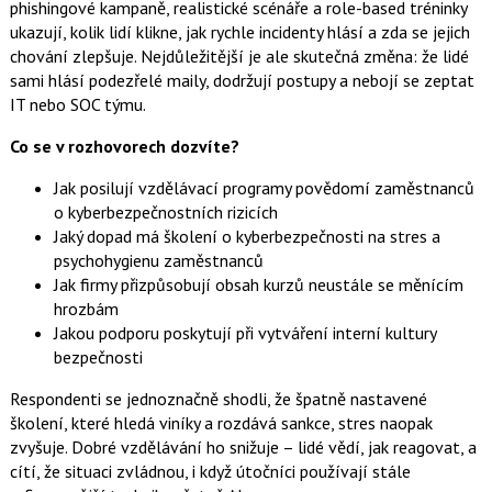
phishingové kampaně, realistické scénáře a role-based tréninky
ukazují, kolik lidí klikne, jak rychle incidenty hlásí a zda se jejich
chování zlepšuje. Nejdůležitější je ale skutečná změna: že lidé
sami hlásí podezřelé maily, dodržují postupy a nebojí se zeptat
IT nebo SOC týmu.
Co se v rozhovorech dozvíte?
Jak posilují vzdělávací programy povědomí zaměstnanců
o kyberbezpečnostních rizicích
Jaký dopad má školení o kyberbezpečnosti na stres a
psychohygienu zaměstnanců
Jak firmy přizpůsobují obsah kurzů neustále se měnícím
hrozbám
Jakou podporu poskytují při vytváření interní kultury
bezpečnosti
Respondenti se jednoznačně shodli, že špatně nastavené
školení, které hledá viníky a rozdává sankce, stres naopak
zvyšuje. Dobré vzdělávání ho snižuje – lidé vědí, jak reagovat, a
cítí, že situaci zvládnou, i když útočníci používají stále