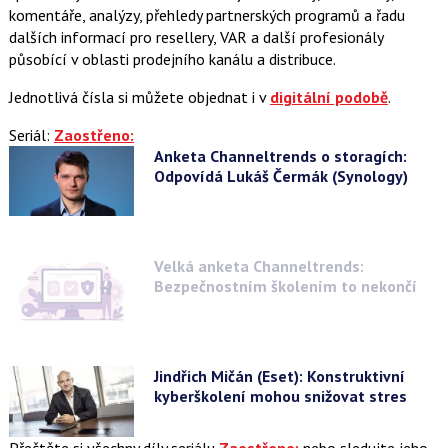
komentáře, analýzy, přehledy partnerských programů a řadu
dalších informací pro resellery, VAR a další profesionály
působící v oblasti prodejního kanálu a distribuce.
Jednotlivá čísla si můžete objednat i v
digitální podobě
.
Seriál:
Zaostřeno:
Anketa Channeltrends o storagích:
Odpovídá Lukáš Čermák (Synology)
Velká anketa Channeltrends:
Bezpečnostním školením to nekončí
Jindřich Mičán (Eset): Konstruktivní
kyberškolení mohou snižovat stres
Přečtěte si všechny díly seriálu
Zaostřeno:
nebo sledujte jeho