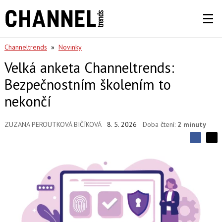
Channeltrends
»
Novinky
Velká anketa Channeltrends:
Bezpečnostním školením to
nekončí
ZUZANA PEROUTKOVÁ BIČÍKOVÁ
8. 5. 2026
Doba čtení:
2 minuty
S
S
S
d
d
d
í
í
í
l
l
e
e
l
j
j
t
e
t
e
e
t
n
n
a
a
F
s