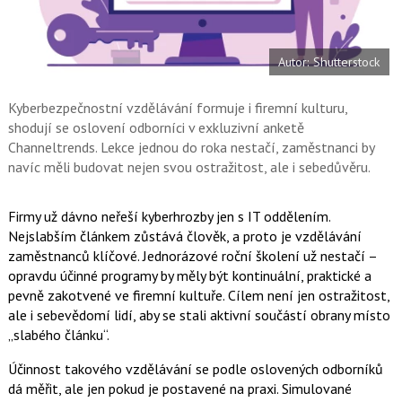
a
í
c
t
e
i
b
X
Autor: Shutterstock
o
o
k
u
Kyberbezpečnostní vzdělávání formuje i firemní kulturu,
shodují se oslovení odborníci v exkluzivní anketě
Channeltrends. Lekce jednou do roka nestačí, zaměstnanci by
navíc měli budovat nejen svou ostražitost, ale i sebedůvěru.
Firmy už dávno neřeší kyberhrozby jen s IT oddělením.
Nejslabším článkem zůstává člověk, a proto je vzdělávání
zaměstnanců klíčové. Jednorázové roční školení už nestačí –
opravdu účinné programy by měly být kontinuální, praktické a
pevně zakotvené ve firemní kultuře. Cílem není jen ostražitost,
ale i sebevědomí lidí, aby se stali aktivní součástí obrany místo
„slabého článku“.
Účinnost takového vzdělávání se podle oslovených odborníků
dá měřit, ale jen pokud je postavené na praxi. Simulované