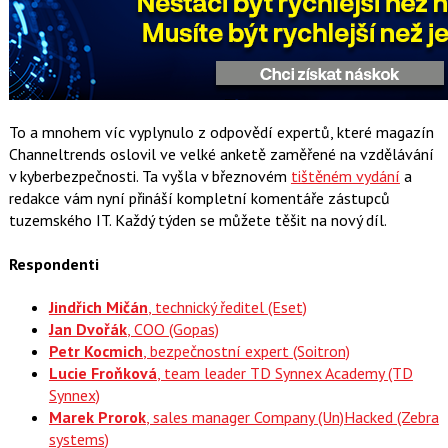
To a mnohem víc vyplynulo z odpovědí expertů, které magazín
Channeltrends oslovil ve velké anketě zaměřené na vzdělávání
v kyberbezpečnosti. Ta vyšla v březnovém
tištěném vydání
a
redakce vám nyní přináší kompletní komentáře zástupců
tuzemského IT. Každý týden se můžete těšit na nový díl.
Respondenti
Jindřich Mičán
, technický ředitel (Eset)
Jan Dvořák
, COO (Gopas)
Petr Kocmich
, bezpečnostní expert (Soitron)
Lucie Froňková
, team leader TD Synnex Academy (TD
Synnex)
Marek Prorok
, sales manager Company (Un)Hacked (Zebra
systems)