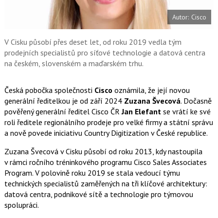
e
i
b
X
Autor: Cisco
o
o
k
u
V Cisku působí přes deset let, od roku 2019 vedla tým
prodejních specialistů pro síťové technologie a datová centra
na českém, slovenském a maďarském trhu.
Česká pobočka společnosti
Cisco
oznámila, že její novou
generální ředitelkou je od září 2024
Zuzana Švecová
. Dočasně
pověřený generální ředitel Cisco ČR
Jan Elefant
se vrátí ke své
roli ředitele regionálního prodeje pro velké firmy a státní správu
a nově povede iniciativu Country Digitization v České republice.
Zuzana Švecová v Cisku působí od roku 2013, kdy nastoupila
v rámci ročního tréninkového programu Cisco Sales Associates
Program. V polovině roku 2019 se stala vedoucí týmu
technických specialistů zaměřených na tři klíčové architektury:
datová centra, podnikové sítě a technologie pro týmovou
spolupráci.