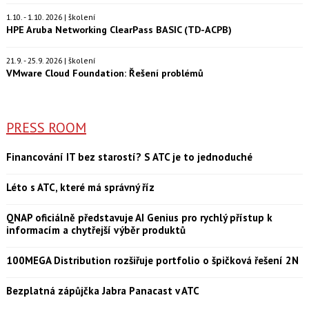
1.10. - 1.10. 2026 | školení
HPE Aruba Networking ClearPass BASIC (TD-ACPB)
21.9. - 25.9. 2026 | školení
VMware Cloud Foundation: Řešení problémů
PRESS ROOM
Financování IT bez starostí? S ATC je to jednoduché
Léto s ATC, které má správný říz
QNAP oficiálně představuje AI Genius pro rychlý přístup k
informacím a chytřejší výběr produktů
100MEGA Distribution rozšiřuje portfolio o špičková řešení 2N
Bezplatná zápůjčka Jabra Panacast v ATC