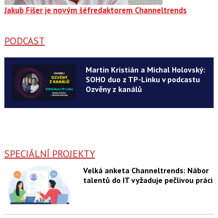
Jakub Fišer je novým šéfredaktorem Channeltrends
PODCAST
Martin Kristián a Michal Holovský:
SOHO duo z TP-Linku v podcastu
Ozvěny z kanálů
SPECIÁLNÍ PROJEKTY
Velká anketa Channeltrends: Nábor
talentů do IT vyžaduje pečlivou práci