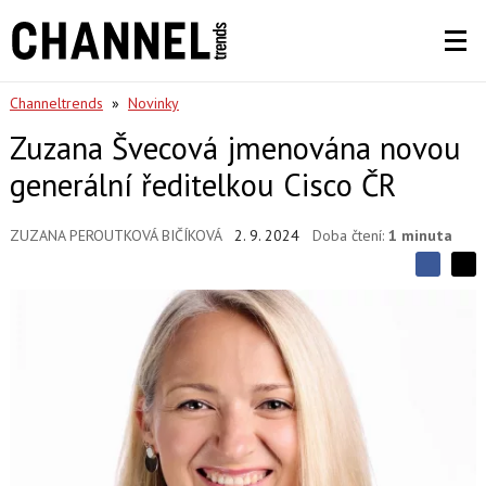
Channeltrends
»
Novinky
Zuzana Švecová jmenována novou
generální ředitelkou Cisco ČR
ZUZANA PEROUTKOVÁ BIČÍKOVÁ
2. 9. 2024
Doba čtení:
1 minuta
S
S
S
d
d
d
í
í
í
l
l
e
e
l
j
j
t
e
t
e
e
t
n
n
a
a
F
s
a
í
c
t