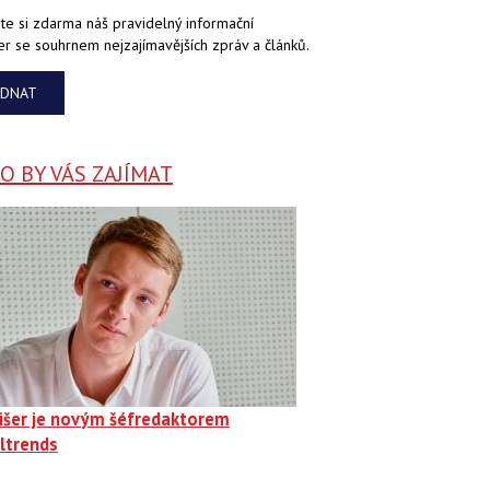
te si zdarma náš pravidelný informační
er se souhrnem nejzajímavějších zpráv a článků.
EDNAT
 BY VÁS ZAJÍMAT
Fišer je novým šéfredaktorem
ltrends