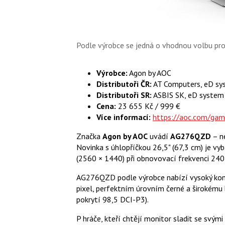
Podle výrobce se jedná o vhodnou volbu pro h
Výrobce:
Agon by AOC
Distributoři ČR:
AT Computers, eD sy
Distributoři SR:
ASBIS SK, eD system
Cena:
23 655 Kč / 999 €
Více informací:
https://aoc.com/gam
Značka
Agon by AOC
uvádí
AG276QZD
– ne
Novinka s úhlopříčkou 26,5" (67,3 cm) je v
(2560 × 1440) při obnovovací frekvenci 24
AG276QZD podle výrobce nabízí vysoký kon
pixel, perfektním úrovním černé a širokém
pokrytí 98,5 DCI-P3).
P hráče, kteří chtějí monitor sladit se svý