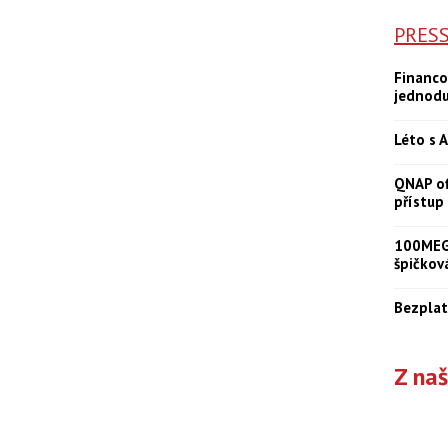
PRES
Financo
jednod
Léto s A
QNAP of
přístup
100MEGA
špičkov
Bezplat
Z na