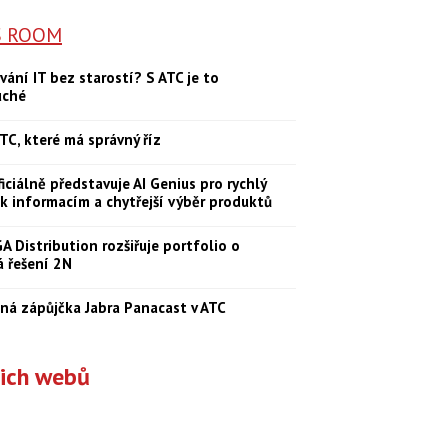
S ROOM
vání IT bez starostí? S ATC je to
uché
TC, které má správný říz
iciálně představuje AI Genius pro rychlý
 k informacím a chytřejší výběr produktů
 Distribution rozšiřuje portfolio o
á řešení 2N
ná zápůjčka Jabra Panacast v ATC
šich webů