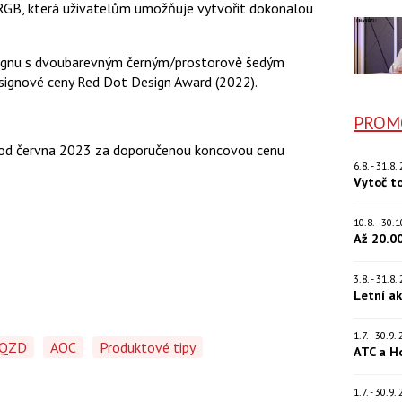
RGB, která uživatelům umožňuje vytvořit dokonalou
ignu s dvoubarevným černým/prostorově šedým
ignové ceny Red Dot Design Award (2022).
PROM
 od června 2023 za doporučenou koncovou cenu
6.8. - 31.8
Vytoč t
10.8. - 30
Až 20.0
3.8. - 31.8
Letní a
1.7. - 30.9
6QZD
AOC
Produktové tipy
ATC a H
1.7. - 30.9