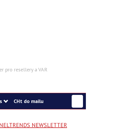
er pro resellery a VAR
Hledat
s
CHt do mailu
NELTRENDS NEWSLETTER