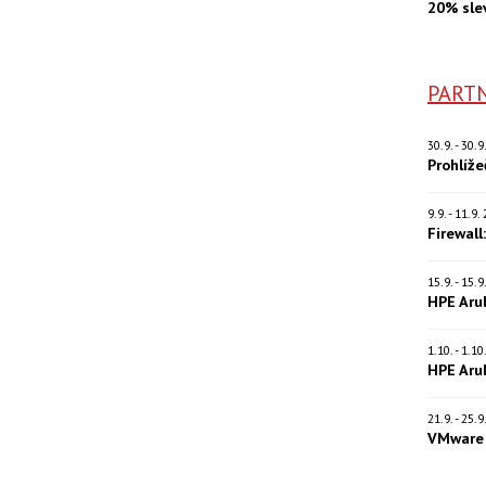
20% sle
PARTN
30.9. - 30.
Prohlíž
9.9. - 11.9
Firewall
15.9. - 15.
HPE Aru
1.10. - 1.1
HPE Aru
21.9. - 25.
VMware 