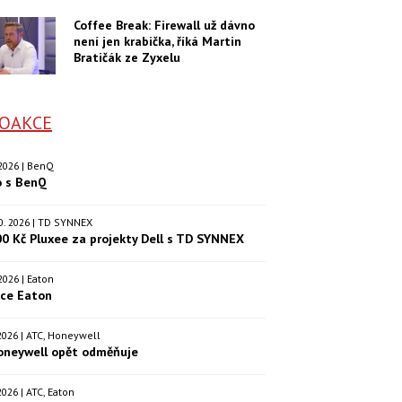
Coffee Break: Firewall už dávno
není jen krabička, říká Martin
Bratičák ze Zyxelu
OAKCE
. 2026 | BenQ
o s BenQ
.10. 2026 | TD SYNNEX
00 Kč Pluxee za projekty Dell s TD SYNNEX
. 2026 | Eaton
kce Eaton
. 2026 | ATC, Honeywell
oneywell opět odměňuje
. 2026 | ATC, Eaton