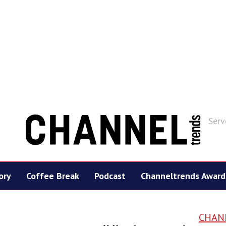
Serv
ory
Coffee Break
Podcast
Channeltrends Award
CHAN