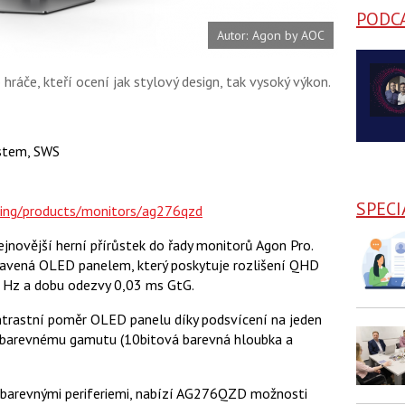
PODC
Autor: Agon by AOC
ráče, kteří ocení jak stylový design, tak vysoký výkon.
stem, SWS
SPECI
ing/products/monitors/ag276qzd
jnovější herní přírůstek do řady monitorů Agon Pro.
ybavená OLED panelem, který poskytuje rozlišení QHD
0 Hz a dobu odezvy 0,03 ms GtG.
trastní poměr OLED panelu díky podsvícení na jeden
u barevnému gamutu (10bitová barevná hloubka a
mi barevnými periferiemi, nabízí AG276QZD možnosti