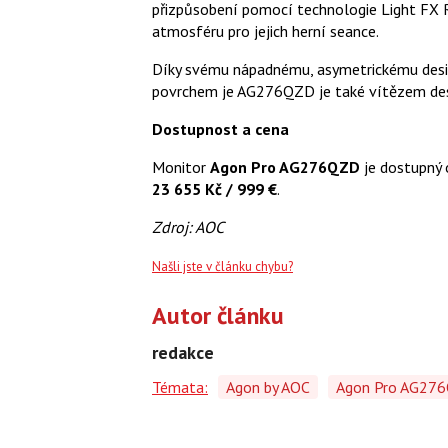
přizpůsobení pomocí technologie Light FX 
atmosféru pro jejich herní seance.
Díky svému nápadnému, asymetrickému des
povrchem je AG276QZD je také vítězem des
Dostupnost a cena
Monitor
Agon Pro AG276QZD
je dostupný
23 655 Kč / 999 €
.
Zdroj: AOC
Našli jste v článku chybu?
Autor článku
redakce
Témata:
Agon by AOC
Agon Pro AG27