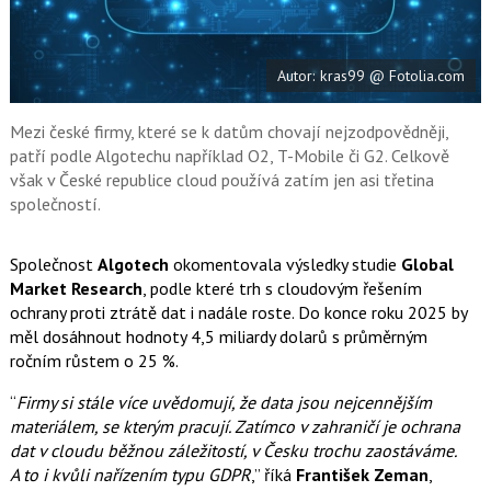
a
í
c
t
e
i
b
X
Autor: kras99 @ Fotolia.com
o
o
k
u
Mezi české firmy, které se k datům chovají nejzodpovědněji,
patří podle Algotechu například O2, T-Mobile či G2. Celkově
však v České republice cloud používá zatím jen asi třetina
společností.
Společnost
Algotech
okomentovala výsledky studie
Global
Market Research
, podle které trh s cloudovým řešením
ochrany proti ztrátě dat i nadále roste. Do konce roku 2025 by
měl dosáhnout hodnoty 4,5 miliardy dolarů s průměrným
ročním růstem o 25 %.
“
Firmy si stále více uvědomují, že data jsou nejcennějším
materiálem, se kterým pracují. Zatímco v zahraničí je ochrana
dat v cloudu běžnou záležitostí, v Česku trochu zaostáváme.
A to i kvůli nařízením typu GDPR
,” říká
František Zeman
,