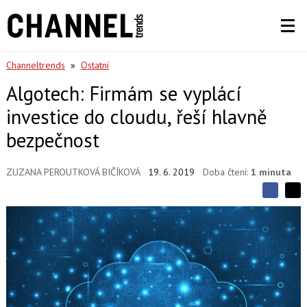
Channeltrends
»
Ostatní
Algotech: Firmám se vyplácí
investice do cloudu, řeší hlavně
bezpečnost
ZUZANA PEROUTKOVÁ BIČÍKOVÁ
19. 6. 2019
Doba čtení:
1 minuta
S
S
S
d
d
d
í
í
í
l
l
e
e
l
j
j
t
e
t
e
e
t
n
n
a
a
F
s