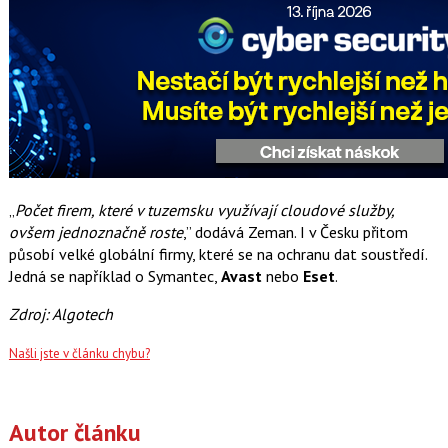
„
Počet firem, které v tuzemsku využívají cloudové služby,
ovšem jednoznačně roste
,” dodává Zeman. I v Česku přitom
působí velké globální firmy, které se na ochranu dat soustředí.
Jedná se například o Symantec,
Avast
nebo
Eset
.
Zdroj: Algotech
Našli jste v článku chybu?
Autor článku