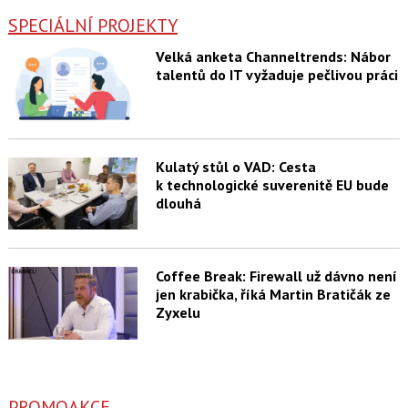
SPECIÁLNÍ PROJEKTY
Velká anketa Channeltrends: Nábor
talentů do IT vyžaduje pečlivou práci
Kulatý stůl o VAD: Cesta
k technologické suverenitě EU bude
dlouhá
Coffee Break: Firewall už dávno není
jen krabička, říká Martin Bratičák ze
Zyxelu
PROMOAKCE