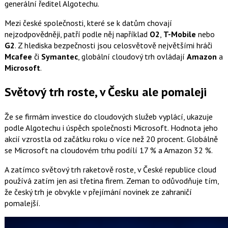
generální ředitel Algotechu.
Mezi české společnosti, které se k datům chovají
nejzodpovědněji, patří podle něj například
O2
,
T-Mobile
nebo
G2
. Z hlediska bezpečnosti jsou celosvětově největšími hráči
Mcafee
či
Symantec
, globální cloudový trh ovládají
Amazon
a
Microsoft
.
Světový trh roste, v Česku ale pomaleji
Že se firmám investice do cloudových služeb vyplácí, ukazuje
podle Algotechu i úspěch společnosti Microsoft. Hodnota jeho
akcií vzrostla od začátku roku o více než 20 procent. Globálně
se Microsoft na cloudovém trhu podílí 17 % a Amazon 32 %.
A zatímco světový trh raketově roste, v České republice cloud
používá zatím jen asi třetina firem. Zeman to odůvodňuje tím,
že český trh je obvykle v přejímání novinek ze zahraničí
pomalejší.