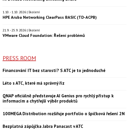
1.10. - 1.10. 2026 | školení
HPE Aruba Networking ClearPass BASIC (TD-ACPB)
21.9. - 25.9. 2026 | školení
VMware Cloud Foundation: Řešení problémů
PRESS ROOM
Financování IT bez starostí? S ATC je to jednoduché
Léto s ATC, které má správný říz
QNAP oficiálně představuje AI Genius pro rychlý přístup k
informacím a chytřejší výběr produktů
100MEGA Distribution rozšiřuje portfolio o špičková řešení 2N
Bezplatná zápůjčka Jabra Panacast v ATC