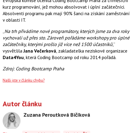
Evropská komise ocenila Coding Bootcamp Praha za tříměsíční
kurz programování, jež mohou absolvovat i úplní začátečníci.
Absolventi programu pak mají 90% šanci na získání zaměstnání
v oblasti IT.
„
Na trh přivádíme nové programátory, kterých jsme za dva roky
vychovali už přes sto. Zároveň pořádáme workshopy pro úplné
začátečníky, kterými prošlo již více než 1500 účastníků
,“
vysvětlila
Jana Večerková
, zakladatelka neziskové organizace
Data4You
, která Coding Bootcamp od roku 2014 pořádá.
Zdroj: Coding Bootcamp Praha
Našli jste v článku chybu?
Autor článku
Zuzana Peroutková Bičíková