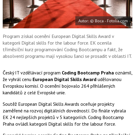
a
í
c
t
e
i
b
X
Autor: © Boca - Fotolia.com
o
o
k
u
Program získal ocenění European Digital Skills Award v
kategorii Digital skills for the labour force. EK ocenila
tříměsíční kurz programování Coding Bootcampu a fakt, že
absolventi programu mají vysokou šanci se prosadit v oblasti IT.
Český IT vzdělávací program
Coding Bootcamp Praha
oznámil,
že vyhrál cenu
European Digital Skills Award
udělovanou
Evropskou komisí. O ocenění bojovalo 264 přihlášených
kandidátů z celé Evropské unie.
Soutěž European Digital Skills Awards oceňuje projekty
zaměřené na rozvoj digitálních dovedností. Do finále vybrala
EK 24 nejlepších projektů v 5 kategoriích. Coding Bootcamp
Praha ovládl kategorii Digital skills for the labour force.