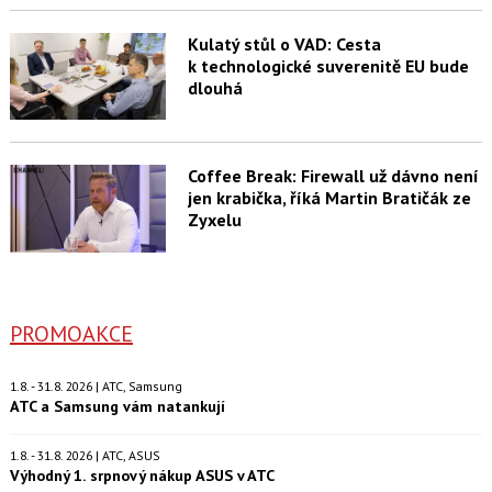
Kulatý stůl o VAD: Cesta
k technologické suverenitě EU bude
dlouhá
Coffee Break: Firewall už dávno není
jen krabička, říká Martin Bratičák ze
Zyxelu
PROMOAKCE
1.8. - 31.8. 2026 | ATC, Samsung
ATC a Samsung vám natankují
1.8. - 31.8. 2026 | ATC, ASUS
Výhodný 1. srpnový nákup ASUS v ATC