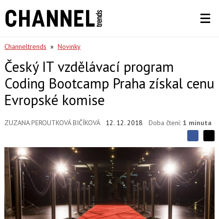
Channeltrends
»
Novinky
Český IT vzdělávací program
Coding Bootcamp Praha získal cenu
Evropské komise
ZUZANA PEROUTKOVÁ BIČÍKOVÁ
12. 12. 2018
Doba čtení:
1 minuta
S
S
S
d
d
d
í
í
í
l
l
e
e
l
j
j
t
e
t
e
e
t
n
n
a
a
F
s