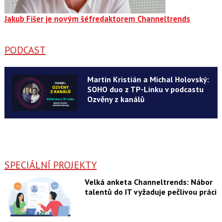
Jakub Fišer je novým šéfredaktorem Channeltrends
PODCAST
Martin Kristián a Michal Holovský:
SOHO duo z TP-Linku v podcastu
Ozvěny z kanálů
SPECIÁLNÍ PROJEKTY
Velká anketa Channeltrends: Nábor
talentů do IT vyžaduje pečlivou práci