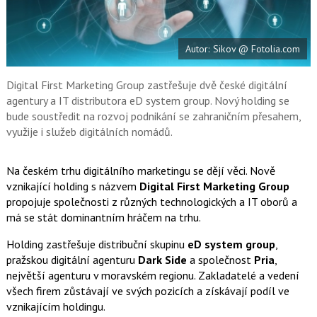
a
í
c
t
e
i
b
X
Autor: Sikov @ Fotolia.com
o
o
k
u
Digital First Marketing Group zastřešuje dvě české digitální
agentury a IT distributora eD system group. Nový holding se
bude soustředit na rozvoj podnikání se zahraničním přesahem,
využije i služeb digitálních nomádů.
Na českém trhu digitálního marketingu se dějí věci. Nově
vznikající holding s názvem
Digital First Marketing Group
propojuje společnosti z různých technologických a IT oborů a
má se stát dominantním hráčem na trhu.
Holding zastřešuje distribuční skupinu
eD system group
,
pražskou digitální agenturu
Dark Side
a společnost
Pria
,
největší agenturu v moravském regionu. Zakladatelé a vedení
všech firem zůstávají ve svých pozicích a získávají podíl ve
vznikajícím holdingu.