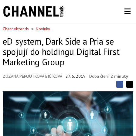
Channeltrends
»
Novinky
eD system, Dark Side a Pria se
spojují do holdingu Digital First
Marketing Group
ZUZANA PEROUTKOVÁ BIČÍKOVÁ
27. 6. 2019
Doba čtení:
2 minuty
S
S
S
d
d
d
í
í
í
l
l
e
e
l
j
j
t
e
t
e
e
t
n
n
a
a
F
s