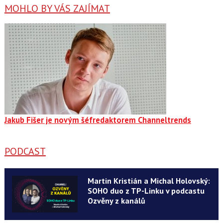
MOHLO BY VÁS ZAJÍMAT
Jakub Fišer je novým šéfredaktorem Channeltrends
PODCAST
Martin Kristián a Michal Holovský:
SOHO duo z TP-Linku v podcastu
Ozvěny z kanálů