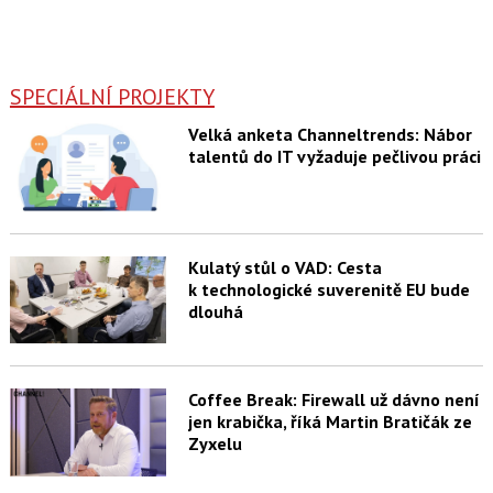
SPECIÁLNÍ PROJEKTY
Velká anketa Channeltrends: Nábor
talentů do IT vyžaduje pečlivou práci
Kulatý stůl o VAD: Cesta
k technologické suverenitě EU bude
dlouhá
Coffee Break: Firewall už dávno není
jen krabička, říká Martin Bratičák ze
Zyxelu