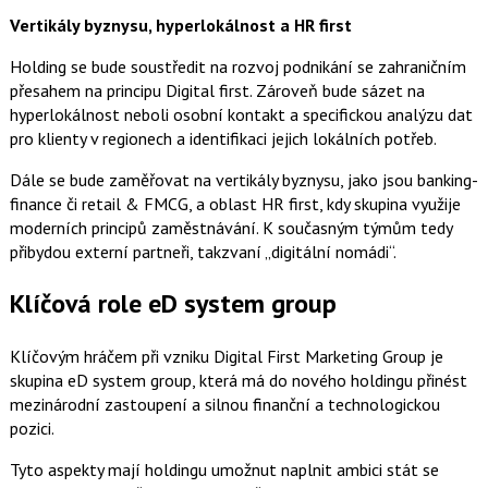
Vertikály byznysu, hyperlokálnost a HR first
Holding se bude soustředit na rozvoj podnikání se zahraničním
přesahem na principu Digital first. Zároveň bude sázet na
hyperlokálnost neboli osobní kontakt a specifickou analýzu dat
pro klienty v regionech a identifikaci jejich lokálních potřeb.
Dále se bude zaměřovat na vertikály byznysu, jako jsou banking-
finance či retail & FMCG, a oblast HR first, kdy skupina využije
moderních principů zaměstnávání. K současným týmům tedy
přibydou externí partneři, takzvaní „digitální nomádi“.
Klíčová role eD system group
Klíčovým hráčem při vzniku Digital First Marketing Group je
skupina eD system group, která má do nového holdingu přinést
mezinárodní zastoupení a silnou finanční a technologickou
pozici.
Tyto aspekty mají holdingu umožnut naplnit ambici stát se