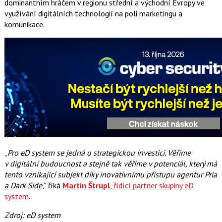
dominantním hráčem v regionu střední a východní Evropy ve
využívání digitálních technologií na poli marketingu a
komunikace.
„
Pro eD system se jedná o strategickou investici. Věříme
v digitální budoucnost a stejně tak věříme v potenciál, který má
tento vznikající subjekt díky inovativnímu přístupu agentur Pria
a Dark Side
,“ říká
Martin Štrupl
, řídící partner skupiny eD
system
.
Zdroj: eD system