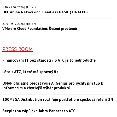
1.10. - 1.10. 2026 | školení
HPE Aruba Networking ClearPass BASIC (TD-ACPB)
21.9. - 25.9. 2026 | školení
VMware Cloud Foundation: Řešení problémů
PRESS ROOM
Financování IT bez starostí? S ATC je to jednoduché
Léto s ATC, které má správný říz
QNAP oficiálně představuje AI Genius pro rychlý přístup k
informacím a chytřejší výběr produktů
100MEGA Distribution rozšiřuje portfolio o špičková řešení 2N
Bezplatná zápůjčka Jabra Panacast v ATC