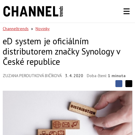
Channeltrends
»
Novinky
eD system je oficiálním
distributorem značky Synology v
České republice
ZUZANA PEROUTKOVÁ BIČÍKOVÁ
3. 4. 2020
Doba čtení:
1 minuta
S
S
S
d
d
d
í
í
í
l
l
e
e
l
j
j
t
e
t
e
e
t
n
n
a
a
F
s