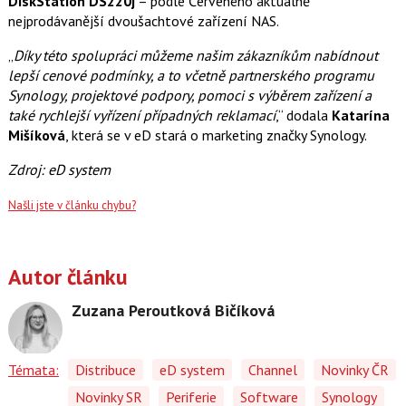
DiskStation DS220j
– podle Červeného aktuálně
nejprodávanější dvoušachtové zařízení NAS.
„
Díky této spolupráci můžeme našim zákazníkům nabídnout
lepší cenové podmínky, a to včetně partnerského programu
Synology, projektové podpory, pomoci s výběrem zařízení a
také rychlejší vyřízení případných reklamací
,“ dodala
Katarína
Mišíková
, která se v eD stará o marketing značky Synology.
Zdroj: eD system
Našli jste v článku chybu?
Autor článku
Zuzana Peroutková Bičíková
Témata:
Distribuce
eD system
Channel
Novinky ČR
Novinky SR
Periferie
Software
Synology