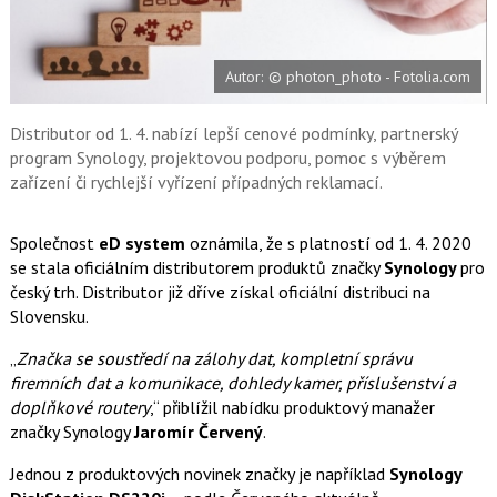
a
í
c
t
e
i
b
X
Autor: © photon_photo - Fotolia.com
o
o
k
u
Distributor od 1. 4. nabízí lepší cenové podmínky, partnerský
program Synology, projektovou podporu, pomoc s výběrem
zařízení či rychlejší vyřízení případných reklamací.
Společnost
eD system
oznámila, že s platností od 1. 4. 2020
se stala oficiálním distributorem produktů značky
Synology
pro
český trh. Distributor již dříve získal oficiální distribuci na
Slovensku.
„
Značka se soustředí na zálohy dat, kompletní správu
firemních dat a komunikace, dohledy kamer, příslušenství a
doplňkové routery
,“ přiblížil nabídku produktový manažer
značky Synology
Jaromír Červený
.
Jednou z produktových novinek značky je například
Synology