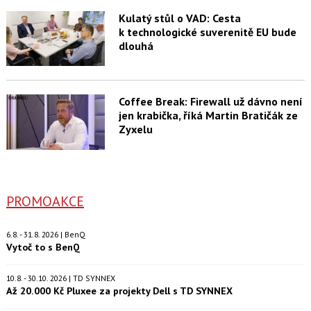
Kulatý stůl o VAD: Cesta
k technologické suverenitě EU bude
dlouhá
Coffee Break: Firewall už dávno není
jen krabička, říká Martin Bratičák ze
Zyxelu
PROMOAKCE
6.8. - 31.8. 2026 | BenQ
Vytoč to s BenQ
10.8. - 30.10. 2026 | TD SYNNEX
Až 20.000 Kč Pluxee za projekty Dell s TD SYNNEX