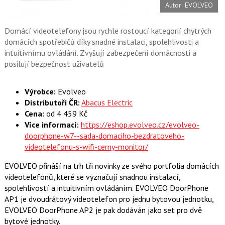
Autor: EVOLVEO
o
o
k
u
Domácí videotelefony jsou rychle rostoucí kategorií chytrých
domácích spotřebičů díky snadné instalaci, spolehlivosti a
intuitivnímu ovládání. Zvyšují zabezpečení domácnosti a
posilují bezpečnost uživatelů
Výrobce:
Evolveo
Distributoři ČR:
Abacus Electric
Cena:
od 4 459 Kč
Více informací:
https://eshop.evolveo.cz/evolveo-
doorphone-w7--sada-domaciho-bezdratoveho-
videotelefonu-s-wifi-cerny-monitor/
EVOLVEO přináší na trh tři novinky ze svého portfolia domácích
videotelefonů, které se vyznačují snadnou instalací,
spolehlivostí a intuitivním ovládáním. EVOLVEO DoorPhone
AP1 je dvoudrátový videotelefon pro jednu bytovou jednotku,
EVOLVEO DoorPhone AP2 je pak dodáván jako set pro dvě
bytové jednotky.