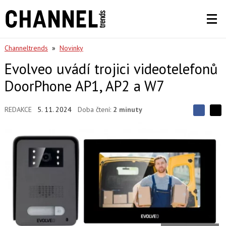
Channeltrends
»
Novinky
Evolveo uvádí trojici videotelefonů
DoorPhone AP1, AP2 a W7
REDAKCE
5. 11. 2024
Doba čtení:
2 minuty
S
S
S
d
d
d
í
í
í
l
l
e
e
l
j
j
t
e
t
e
e
t
n
n
a
a
F
s
a
í
c
t
e
i
b
X