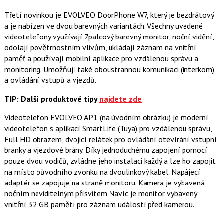
Třetí novinkou je EVOLVEO DoorPhone W7, který je bezdrátový
a je nabízen ve dvou barevných variantách. Všechny uvedené
videotelefony využívají 7palcový barevný monitor, noční vidění,
odolají povětrnostním vlivům, ukládají záznam na vnitřní
paměť a používají mobilní aplikace pro vzdálenou správu a
monitoring. Umožňují také oboustrannou komunikaci (interkom)
a ovládání vstupů a vjezdů.
TIP: Další produktové tipy
najdete zde
Videotelefon EVOLVEO AP1 (na úvodním obrázku) je moderní
videotelefon s aplikací SmartLife (Tuya) pro vzdálenou správu,
Full HD obrazem, dvojicí relátek pro ovládání otevírání vstupní
branky a vjezdové brány. Díky jednoduchému zapojení pomocí
pouze dvou vodičů, zvládne jeho instalaci každý a lze ho zapojit
na místo původního zvonku na dvoulinkový kabel. Napájecí
adaptér se zapojuje na straně monitoru. Kamera je vybavená
nočním neviditelným přísvitem Navíc je monitor vybavený
vnitřní 32 GB pamětí pro záznam událostí před kamerou.