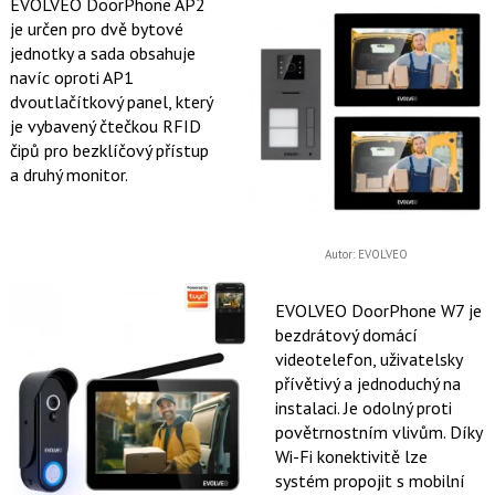
EVOLVEO DoorPhone AP2
je určen pro dvě bytové
jednotky a sada obsahuje
navíc oproti AP1
dvoutlačítkový panel, který
je vybavený čtečkou RFID
čipů pro bezklíčový přístup
a druhý monitor.
Autor: EVOLVEO
EVOLVEO DoorPhone W7 je
bezdrátový domácí
videotelefon, uživatelsky
přívětivý a jednoduchý na
instalaci. Je odolný proti
povětrnostním vlivům. Díky
Wi-Fi konektivitě lze
systém propojit s mobilní