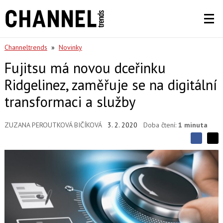
Channeltrends
»
Novinky
Fujitsu má novou dceřinku
Ridgelinez, zaměřuje se na digitální
transformaci a služby
ZUZANA PEROUTKOVÁ BIČÍKOVÁ
3. 2. 2020
Doba čtení:
1 minuta
S
S
S
d
d
d
í
í
í
l
l
e
e
l
j
j
t
e
t
e
e
t
n
n
a
a
F
s