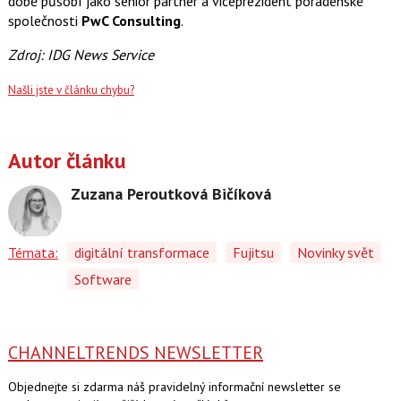
době působí jako senior partner a viceprezident poradenské
společnosti
PwC Consulting
.
Zdroj: IDG News Service
Našli jste v článku chybu?
Autor článku
Zuzana Peroutková Bičíková
Témata:
digitální transformace
Fujitsu
Novinky svět
Software
CHANNELTRENDS NEWSLETTER
Objednejte si zdarma náš pravidelný informační newsletter se