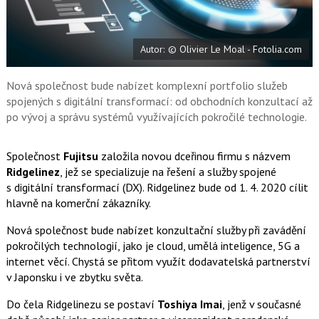
a
í
c
t
e
i
b
X
Autor: © Olivier Le Moal - Fotolia.com
o
o
k
u
Nová společnost bude nabízet komplexní portfolio služeb
spojených s digitální transformací: od obchodních konzultací až
po vývoj a správu systémů využívajících pokročilé technologie.
Společnost
Fujitsu
založila novou dceřinou firmu s názvem
Ridgelinez
, jež se specializuje na řešení a služby spojené
s digitální transformací (DX). Ridgelinez bude od 1. 4. 2020 cílit
hlavně na komerční zákazníky.
Nová společnost bude nabízet konzultační služby při zavádění
pokročilých technologií, jako je cloud, umělá inteligence, 5G a
internet věcí. Chystá se přitom využít dodavatelská partnerství
v Japonsku i ve zbytku světa.
Do čela Ridgelinezu se postaví
Toshiya Imai
, jenž v současné