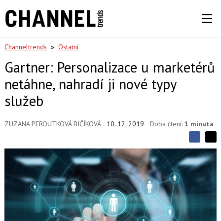
Channeltrends
»
Ostatní
Gartner: Personalizace u marketérů
netáhne, nahradí ji nové typy
služeb
ZUZANA PEROUTKOVÁ BIČÍKOVÁ
10. 12. 2019
Doba čtení:
1 minuta
S
S
S
d
d
d
í
í
í
l
l
e
e
l
j
j
t
e
t
e
e
t
n
n
a
a
F
s