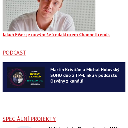
Jakub Fišer je novým šéfredaktorem Channeltrends
PODCAST
Martin Kristián a Michal Holovský:
SOHO duo z TP-Linku v podcastu
Ozvěny z kanálů
SPECIÁLNÍ PROJEKTY