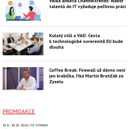
Velká anketa Channeltrends: Nábor
talentů do IT vyžaduje pečlivou práci
Kulatý stůl o VAD: Cesta
k technologické suverenitě EU bude
dlouhá
Coffee Break: Firewall už dávno není
jen krabička, říká Martin Bratičák ze
Zyxelu
PROMOAKCE
10.8. - 30.10. 2026 | TD SYNNEX