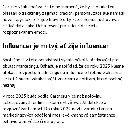
Gartner však dodává, že to neznamená, že by se marketéři
přestali o zákazníky zajímat, tradiční personalizace ale nahradí
nové typy služeb. Půjde hlavně o ty, které nemusí uchovávat
citlivá data, jako třeba řešení pracující s detekcí a
rozpoznáváním emocí.
Influencer je mrtvý, ať žije influencer
Společnost v této souvislosti vydala několik předpovědí pro
oblast marketingu. Odhaduje například, že do roku 2023 klesne
alokace rozpočtů marketingu na influence o třetinu. Zákazníci
se totiž budou zdráhat věřit značkám a entitám, které osobně
neznají.
V roce 2023 bude podle Gartneru více než polovinu
zobrazovaných online reklam ovlivňovat AI detekce a
rozpoznávání emocí. Do roku 2022 navíc zařadí čtvrtina
marketingových oddělení mezi své kmenové zaměstnance
behaviorální vědce či etnografy.