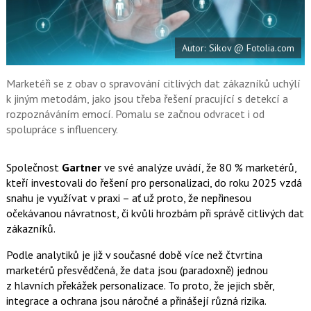
a
í
c
t
e
i
b
X
Autor: Sikov @ Fotolia.com
o
o
k
u
Marketéři se z obav o spravování citlivých dat zákazníků uchýlí
k jiným metodám, jako jsou třeba řešení pracující s detekcí a
rozpoznáváním emocí. Pomalu se začnou odvracet i od
spolupráce s influencery.
Společnost
Gartner
ve své analýze uvádí, že 80 % marketérů,
kteří investovali do řešení pro personalizaci, do roku 2025 vzdá
snahu je využívat v praxi – ať už proto, že nepřinesou
očekávanou návratnost, či kvůli hrozbám při správě citlivých dat
zákazníků.
Podle analytiků je již v současné době více než čtvrtina
marketérů přesvědčená, že data jsou (paradoxně) jednou
z hlavních překážek personalizace. To proto, že jejich sběr,
integrace a ochrana jsou náročné a přinášejí různá rizika.