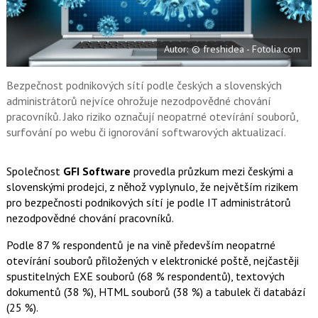
a
í
c
t
e
i
b
X
Autor: © freshidea - Fotolia.com
o
o
k
u
Bezpečnost podnikových sítí podle českých a slovenských
administrátorů nejvíce ohrožuje nezodpovědné chování
pracovníků. Jako riziko označují neopatrné otevírání souborů,
surfování po webu či ignorování softwarových aktualizací.
Společnost
GFI Software
provedla průzkum mezi českými a
slovenskými prodejci, z něhož vyplynulo, že největším rizikem
pro bezpečnosti podnikových sítí je podle IT administrátorů
nezodpovědné chování pracovníků.
Podle 87 % respondentů je na vině především neopatrné
otevírání souborů přiložených v elektronické poště, nejčastěji
spustitelných EXE souborů (68 % respondentů), textových
dokumentů (38 %), HTML souborů (38 %) a tabulek či databází
(25 %).