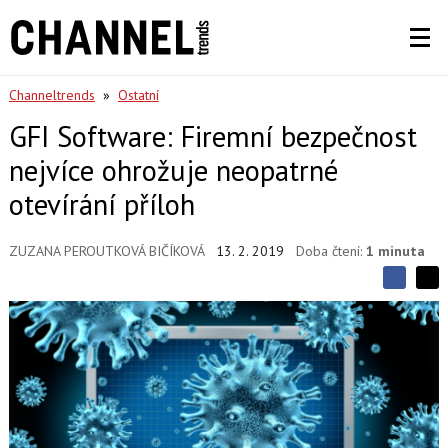
Channeltrends
»
Ostatní
GFI Software: Firemní bezpečnost
nejvíce ohrožuje neopatrné
otevírání příloh
ZUZANA PEROUTKOVÁ BIČÍKOVÁ
13. 2. 2019
Doba čtení:
1 minuta
S
S
S
d
d
d
í
í
í
l
l
e
e
l
j
j
t
e
t
e
e
t
n
n
a
a
F
s