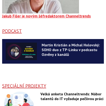
Jakub Fišer je novým šéfredaktorem Channeltrends
PODCAST
Martin Kristián a Michal Holovský:
SOHO duo z TP-Linku v podcastu
Ozvěny z kanálů
SPECIÁLNÍ PROJEKTY
Velká anketa Channeltrends: Nábor
talentů do IT vyžaduje pečlivou práci