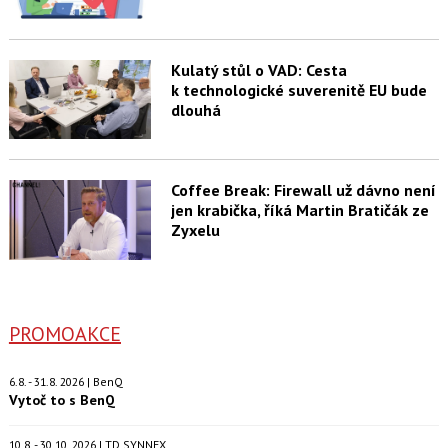
Kulatý stůl o VAD: Cesta
k technologické suverenitě EU bude
dlouhá
Coffee Break: Firewall už dávno není
jen krabička, říká Martin Bratičák ze
Zyxelu
PROMOAKCE
6.8. - 31.8. 2026 | BenQ
Vytoč to s BenQ
10.8. - 30.10. 2026 | TD SYNNEX