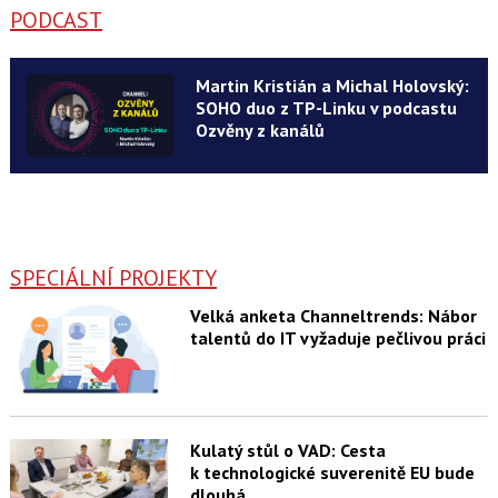
PODCAST
Martin Kristián a Michal Holovský:
SOHO duo z TP-Linku v podcastu
Ozvěny z kanálů
SPECIÁLNÍ PROJEKTY
Velká anketa Channeltrends: Nábor
talentů do IT vyžaduje pečlivou práci
Kulatý stůl o VAD: Cesta
k technologické suverenitě EU bude
dlouhá