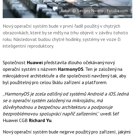
e
i
b
X
Autor: © Sergey Nivens - Fotolia.com
o
o
k
u
Nový operační systém bude v první řadě použitý v chytrých
obrazovkách, které by se měly na trhu objevit v závěru tohoto
roku. Následovat budou chytré hodinky, systémy ve voze či
inteligentní reproduktory.
Společnost
Huawei
představila dlouho očekávaný nový
operační systém s názvem
HarmonyOS
. Ten je založený na
mikrojádrové architektuře a dle společnosti navržený tak, aby
byl použitelný pro celou škálu zařízení a platforem.
„
HarmonyOS je zcela odlišný od systémů Android a iOS. Jedná
se o operační systém založený na mikrojádru, má
důvěryhodnou a bezpečnou architekturu a podporuje
bezproblémovou spolupráci napříč zařízeními
,“ uvedl šéf
Huawei CGB
Richard Yu
.
Nový operační systém bude nejprve použitý pro zařízení, jakými