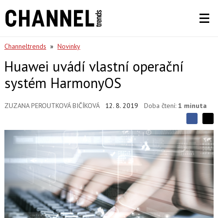
Channeltrends
»
Novinky
Huawei uvádí vlastní operační
systém HarmonyOS
ZUZANA PEROUTKOVÁ BIČÍKOVÁ
12. 8. 2019
Doba čtení:
1 minuta
S
S
S
d
d
d
í
í
í
l
l
e
e
l
j
j
t
e
t
e
e
t
n
n
a
a
F
s
a
í
c
t