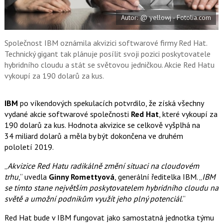
e
i
b
X
Autor: @ yellowj - Fotolia.com
o
o
k
u
Společnost IBM oznámila akvizici softwarové firmy Red Hat.
Technický gigant tak plánuje posílit svoji pozici poskytovatele
hybridního cloudu a stát se světovou jedničkou. Akcie Red Hatu
vykoupí za 190 dolarů za kus.
IBM
po víkendových spekulacích potvrdilo, že získá všechny
vydané akcie softwarové společnosti
Red Hat
, které vykoupí za
190 dolarů za kus. Hodnota akvizice se celkově vyšplhá na
34 miliard dolarů a měla by být dokončena ve druhém
pololetí 2019.
„
Akvizice Red Hatu radikálně změní situaci na cloudovém
trhu
,“ uvedla
Ginny Romettyová
, generální ředitelka IBM. „
IBM
se tímto stane největším poskytovatelem hybridního cloudu na
světě
a umožní podnikům využít jeho plný potenciál
.“
Red Hat bude v IBM fungovat jako samostatná jednotka týmu