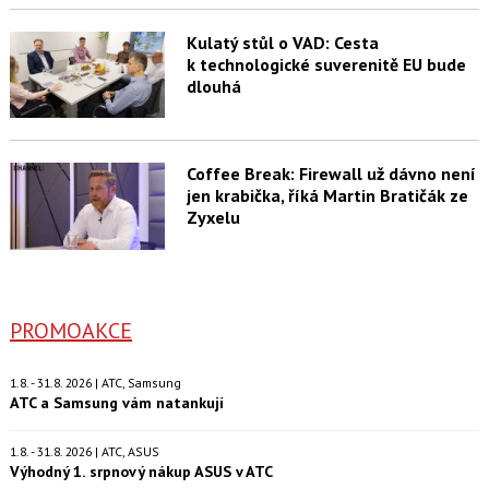
Kulatý stůl o VAD: Cesta
k technologické suverenitě EU bude
dlouhá
Coffee Break: Firewall už dávno není
jen krabička, říká Martin Bratičák ze
Zyxelu
PROMOAKCE
1.8. - 31.8. 2026 | ATC, Samsung
ATC a Samsung vám natankují
1.8. - 31.8. 2026 | ATC, ASUS
Výhodný 1. srpnový nákup ASUS v ATC