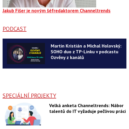
Jakub Fišer je novým šéfredaktorem Channeltrends
PODCAST
Martin Kristián a Michal Holovský:
SOHO duo z TP-Linku v podcastu
Ozvěny z kanálů
SPECIÁLNÍ PROJEKTY
Velká anketa Channeltrends: Nábor
talentů do IT vyžaduje pečlivou práci