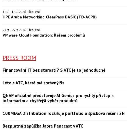
1.10. - 1.10. 2026 | školení
HPE Aruba Networking ClearPass BASIC (TD-ACPB)
21.9. - 25.9. 2026 | školení
VMware Cloud Foundation: Řešení problémů
PRESS ROOM
Financování IT bez starostí? S ATC je to jednoduché
Léto s ATC, které má správný říz
QNAP oficiálně představuje AI Genius pro rychlý přístup k
informacím a chytřejší výběr produktů
100MEGA Distribution rozšiřuje portfolio o špičková řešení 2N
Bezplatná zápůjčka Jabra Panacast v ATC