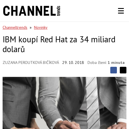
Channeltrends
»
Novinky
IBM koupí Red Hat za 34 miliard
dolarů
ZUZANA PEROUTKOVÁ BIČÍKOVÁ
29. 10. 2018
Doba čtení:
1 minuta
S
S
S
d
d
d
í
í
í
l
l
e
e
l
j
j
t
e
t
e
e
t
n
n
a
a
F
s
a
í
c
t