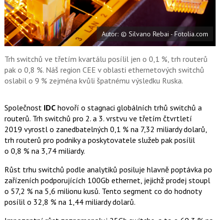
a
í
c
t
e
i
b
X
Autor: © Silvano Rebai - Fotolia.com
o
o
k
u
Trh switchů ve třetím kvartálu posílil jen o 0,1 %, trh routerů
pak o 0,8 %. Náš region CEE v oblasti ethernetových switchů
oslabil o 9 % zejména kvůli špatnému výsledku Ruska.
Společnost
IDC
hovoří o stagnaci globálních trhů switchů a
routerů. Trh switchů pro 2. a 3. vrstvu ve třetím čtvrtletí
2019 vyrostl o zanedbatelných 0,1 % na 7,32 miliardy dolarů,
trh routerů pro podniky a poskytovatele služeb pak posílil
o 0,8 % na 3,74 miliardy.
Růst trhu switchů podle analytiků posiluje hlavně poptávka po
zařízeních podporujících 100Gb ethernet, jejichž prodej stoupl
o 57,2 % na 5,6 milionu kusů. Tento segment co do hodnoty
posílil o 32,8 % na 1,44 miliardy dolarů.