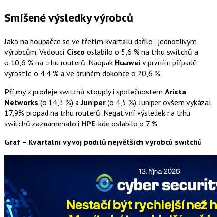
Smíšené výsledky výrobců
Jako na houpačce se ve třetím kvartálu dařilo i jednotlivým
výrobcům. Vedoucí
Cisco
oslabilo o 5,6 % na trhu switchů a
o 10,6 % na trhu routerů. Naopak
Huawei
v prvním případě
vyrostlo o 4,4 % a ve druhém dokonce o 20,6 %.
Příjmy z prodeje switchů stouply i společnostem
Arista
Networks
(o 14,3 %) a
Juniper
(o 4,5 %). Juniper ovšem vykázal
17,9% propad na trhu routerů. Negativní výsledek na trhu
switchů zaznamenalo i
HPE
, kde oslabilo o 7 %.
Graf –
Kvartální vývoj podílů největších výrobců switchů