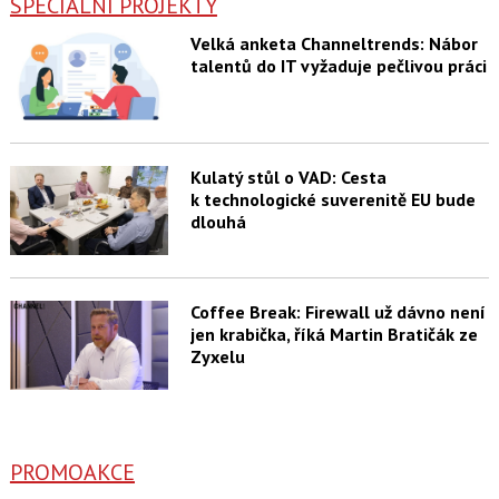
SPECIÁLNÍ PROJEKTY
Velká anketa Channeltrends: Nábor
talentů do IT vyžaduje pečlivou práci
Kulatý stůl o VAD: Cesta
k technologické suverenitě EU bude
dlouhá
Coffee Break: Firewall už dávno není
jen krabička, říká Martin Bratičák ze
Zyxelu
PROMOAKCE