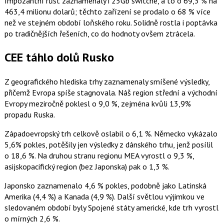
Impozantní růst zaznamenaly i 25Gb switche, a to o 69,3 % na
463,4 milionu dolarů; těchto zařízení se prodalo o 68 % více
než ve stejném období loňského roku. Solidně rostla i poptávka
po tradičnějších řešeních, co do hodnoty ovšem ztrácela.
CEE táhlo dolů Rusko
Z geografického hlediska trhy zaznamenaly smíšené výsledky,
přičemž Evropa spíše stagnovala. Náš region střední a východní
Evropy meziročně poklesl o 9,0 %, zejména kvůli 13,9%
propadu Ruska.
Západoevropský trh celkově oslabil o 6,1 %. Německo vykázalo
5,6% pokles, potěšily jen výsledky z dánského trhu, jenž posílil
o 18,6 %. Na druhou stranu regionu MEA vyrostl o 9,3 %,
asijskopacifický region (bez Japonska) pak o 1,3 %.
Japonsko zaznamenalo 4,6 % pokles, podobně jako Latinská
Amerika (4,4 %) a Kanada (4,9 %). Další světlou výjimkou ve
sledovaném období byly Spojené státy americké, kde trh vyrostl
o mírných 2,6 %.