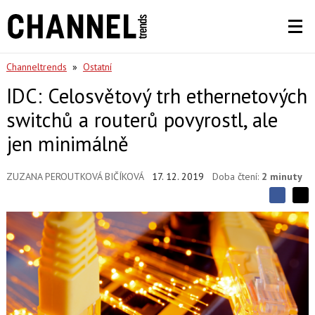
Channeltrends
»
Ostatní
IDC: Celosvětový trh ethernetových
switchů a routerů povyrostl, ale
jen minimálně
ZUZANA PEROUTKOVÁ BIČÍKOVÁ
17. 12. 2019
Doba čtení:
2 minuty
S
S
S
d
d
d
í
í
í
l
l
e
e
l
j
j
t
e
t
e
e
t
n
n
a
a
F
s