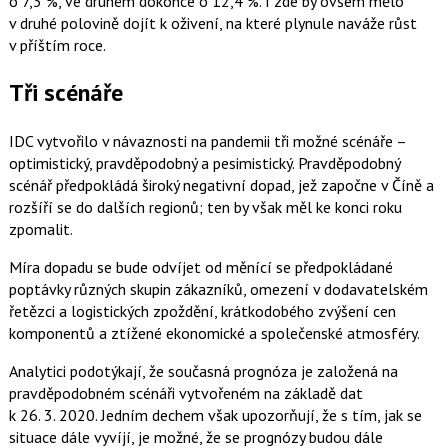
o 7,3 %, ve druhém dokonce o 12,4 %. I zde by ovšem mělo
v druhé polovině dojít k oživení, na které plynule naváže růst
v příštím roce.
Tři scénáře
IDC vytvořilo v návaznosti na pandemii tři možné scénáře –
optimistický, pravděpodobný a pesimistický. Pravděpodobný
scénář předpokládá široký negativní dopad, jež započne v Číně a
rozšíří se do dalších regionů; ten by však měl ke konci roku
zpomalit.
Míra dopadu se bude odvíjet od měnící se předpokládané
poptávky různých skupin zákazníků, omezení v dodavatelském
řetězci a logistických zpoždění, krátkodobého zvýšení cen
komponentů a ztížené ekonomické a společenské atmosféry.
Analytici podotýkají, že současná prognóza je založená na
pravděpodobném scénáři vytvořeném na základě dat
k 26. 3. 2020. Jedním dechem však upozorňují, že s tím, jak se
situace dále vyvíjí, je možné, že se prognózy budou dále