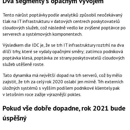
Dva segmenty s opačným vývojem
Tento nárůst poptávky podle analytiků způsobil neočekávaný
tlak na IT infrastrukturu v datových centrech poskytovatelů
cloudových služeb, což následně vedlo ke zvýšené poptávce po
serverech a systémových komponentech.
Výsledkem dle IDC je, že se trh IT infrastruktury roztrhl na dva
dílčí trhy, které se vydaly opačnými směry; zatímco podniková
poptávka klesá, poptávka ze strany poskytovatelů cloudových
služeb utěšeně roste.
Tato dynamika má největší dopad na trh serverů, což by mělo
zajistit, že trh za celý rok 2020 oslabí jen mírně. Trh externích
úložných systémů s vyšším podílem podnikové klientely pak
v letošním roce zažije výraznější pokles.
Pokud vše dobře dopadne, rok 2021 bude
úspěšný