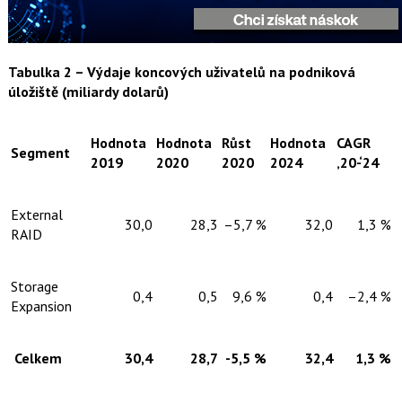
Tabulka 2
– Výdaje koncových uživatelů na podniková
úložiště (miliardy dolarů)
Hodnota
Hodnota
Růst
Hodnota
CAGR
Segment
2019
2020
2020
2024
‚20-‘24
External
30,0
28,3
–5,7 %
32,0
1,3 %
RAID
Storage
0,4
0,5
9,6 %
0,4
–2,4 %
Expansion
Celkem
30,4
28,7
-5,5 %
32,4
1,3 %