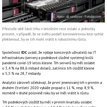
a
í
c
t
e
i
b
X
Autor: © ssidorov - Fotolia.com
o
o
k
u
Přestože obě části trhu v letošním roce oslabí o jednotky
procent, v případě, že se světu podaří koronavirovou krizi rychle
překlenout, by se trh mohl vrátit k robustnímu růstu.
Společnost
IDC
uvádí, že výdaje koncových uživatelů na IT
infrastrukturu (servery a podnikové úložné systémy) kvůli
pandemii covid-19 letos klesne. Trh serverů by měl oslabit
o 3,4 % na 88,6 miliard dolarů, zatímco trh úložišť klesne
o 5,5 % na 28,7 miliardy.
Analytici zároveň očekávají, že první jmenovaný trh v prvním a
druhém čtvrtletí 2020 vykáže propad o 11 %, resp. 8,9 %,
nicméně v druhé polovině roku by se měl vrátit k růstu.
Trh podnikových úložišť by měl v prvním kvartálu oslabit