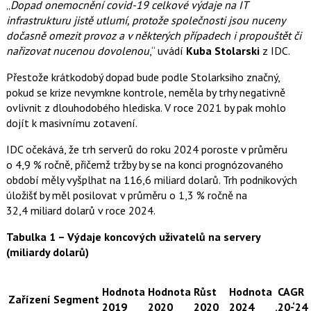
„
Dopad onemocnění covid-19 celkové výdaje na IT
infrastrukturu jistě utlumí, protože společnosti jsou nuceny
dočasně omezit provoz a v některých případech i propouštět či
nařizovat nucenou dovolenou
,“ uvádí
Kuba Stolarski
z IDC.
Přestože krátkodobý dopad bude podle Stolarksiho značný,
pokud se krize nevymkne kontrole, neměla by trhy negativně
ovlivnit z dlouhodobého hlediska. V roce 2021 by pak mohlo
dojít k masivnímu zotavení.
IDC očekává, že trh serverů do roku 2024 poroste v průměru
o 4,9 % ročně, přičemž tržby by se na konci prognózovaného
období měly vyšplhat na 116,6 miliard dolarů. Trh podnikových
úložišť by měl posilovat v průměru o 1,3 % ročně na
32,4 miliard dolarů v roce 2024.
Tabulka 1
– Výdaje koncových uživatelů na servery
(miliardy dolarů)
Hodnota
Hodnota
Růst
Hodnota
CAGR
Zařízení
Segment
2019
2020
2020
2024
‚20-‘24