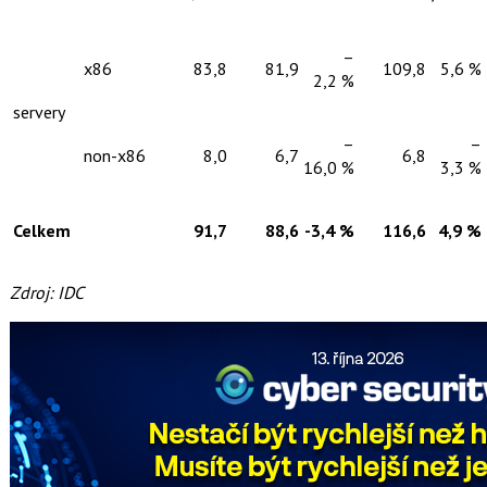
–
x86
83,8
81,9
109,8
5,6 %
2,2 %
servery
–
–
non-x86
8,0
6,7
6,8
16,0 %
3,3 %
Celkem
91,7
88,6
-3,4 %
116,6
4,9 %
Zdroj: IDC