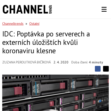
Channeltrends
»
Ostatní
IDC: Poptávka po serverech a
externích úložištích kvůli
koronaviru klesne
ZUZANA PEROUTKOVÁ BIČÍKOVÁ
2. 4. 2020
Doba čtení:
4 minuty
S
S
S
d
d
d
í
í
í
l
l
e
e
l
j
j
t
e
t
e
e
t
n
n
a
a
F
s