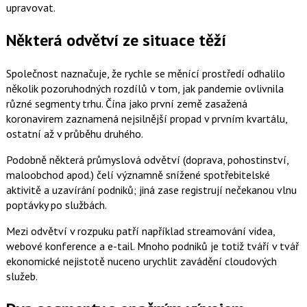
upravovat.
Některá odvětví ze situace těží
Společnost naznačuje, že rychle se měnící prostředí odhalilo
několik pozoruhodných rozdílů v tom, jak pandemie ovlivnila
různé segmenty trhu. Čína jako první země zasažená
koronavirem zaznamená nejsilnější propad v prvním kvartálu,
ostatní až v průběhu druhého.
Podobně některá průmyslová odvětví (doprava, pohostinství,
maloobchod apod.) čelí významně snížené spotřebitelské
aktivitě a uzavírání podniků; jiná zase registrují nečekanou vlnu
poptávky po službách.
Mezi odvětví v rozpuku patří například streamování videa,
webové konference a e-tail. Mnoho podniků je totiž tváří v tvář
ekonomické nejistotě nuceno urychlit zavádění cloudových
služeb.