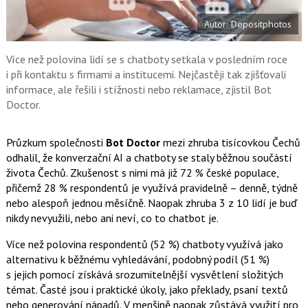
e
i
b
X
Autor: Depositphotos
o
o
k
u
Více než polovina lidí se s chatboty setkala v posledním roce
i při kontaktu s firmami a institucemi. Nejčastěji tak zjišťovali
informace, ale řešili i stížnosti nebo reklamace, zjistil Bot
Doctor.
Průzkum společnosti
Bot Doctor
mezi zhruba tisícovkou Čechů
odhalil, že konverzační AI a chatboty se staly běžnou součástí
života Čechů. Zkušenost s nimi má již 72 % české populace,
přičemž 28 % respondentů je využívá pravidelně – denně, týdně
nebo alespoň jednou měsíčně. Naopak zhruba 3 z 10 lidí je buď
nikdy nevyužili, nebo ani neví, co to chatbot je.
Více než polovina respondentů (52 %) chatboty využívá jako
alternativu k běžnému vyhledávání, podobný podíl (51 %)
s jejich pomocí získává srozumitelnější vysvětlení složitých
témat. Časté jsou i praktické úkoly, jako překlady, psaní textů
nebo generování nápadů. V menšině naopak zůstává využití pro