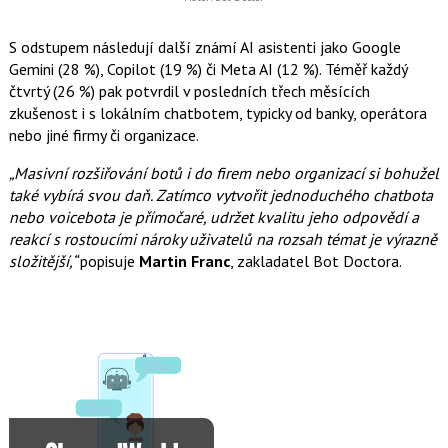
S odstupem následují další známí AI asistenti jako Google
Gemini (28 %), Copilot (19 %) či Meta AI (12 %). Téměř každý
čtvrtý (26 %) pak potvrdil v posledních třech měsících
zkušenost i s lokálním chatbotem, typicky od banky, operátora
nebo jiné firmy či organizace.
„Masivní rozšiřování botů i do firem nebo organizací si bohužel
také vybírá svou daň. Zatímco vytvořit jednoduchého chatbota
nebo voicebota je přímočaré, udržet kvalitu jeho odpovědí a
reakcí s rostoucími nároky uživatelů na rozsah témat je výrazně
složitější,“
popisuje
Martin Franc
, zakladatel Bot Doctora.