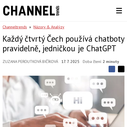
Channeltrends
»
Názory & Analýzy
Každý čtvrtý Čech používá chatboty
pravidelně, jedničkou je ChatGPT
ZUZANA PEROUTKOVÁ BIČÍKOVÁ
17. 7. 2025
Doba čtení:
2 minuty
S
S
S
d
d
d
í
í
í
l
l
e
e
l
j
j
t
e
t
e
e
t
n
n
a
a
F
s
a
í
c
t