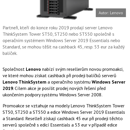
t
e
i
b
X
Autor: Lenovo
o
o
k
u
Partneři, kteří do konce roku 2019 prodají server Lenovo
ThinkSystem Tower ST50, ST250 nebo ST550 společně s
operačním systémem Windows Server 2019 Essentials nebo
Standard, se mohou těšit na cashback 45, resp. 53 eur za každý
balíček.
Společnost
Lenovo
nabízí svým resellerům novou promoakci,
ve které mohou získat cashback při prodeji balíčků serverů
Lenovo ThinkSystem
a operačního systému
Windows Server
2019
. Cílem akce je posílit prodej nových řešení před
ukončením podpory systému Windows Server 2008.
Promoakce se vztahuje na modely Lenovo ThinkSystem Tower
ST50, ST250 a ST550 a edice Windows Server 2019 Essentials
a Standard. Reselleři získají cashback 45 eur při prodeji těchto
serverů společně s edicí Essentials a 53 eur v případě edice