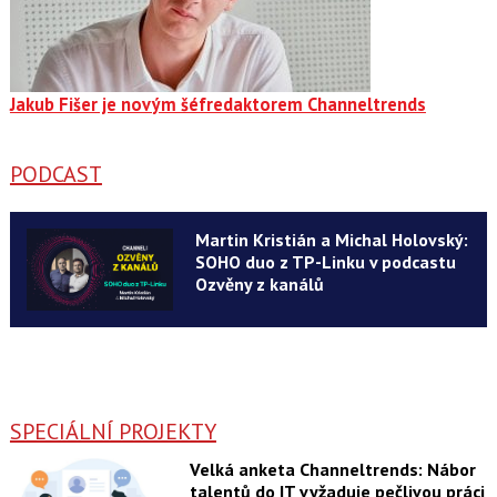
Jakub Fišer je novým šéfredaktorem Channeltrends
PODCAST
Martin Kristián a Michal Holovský:
SOHO duo z TP-Linku v podcastu
Ozvěny z kanálů
SPECIÁLNÍ PROJEKTY
Velká anketa Channeltrends: Nábor
talentů do IT vyžaduje pečlivou práci