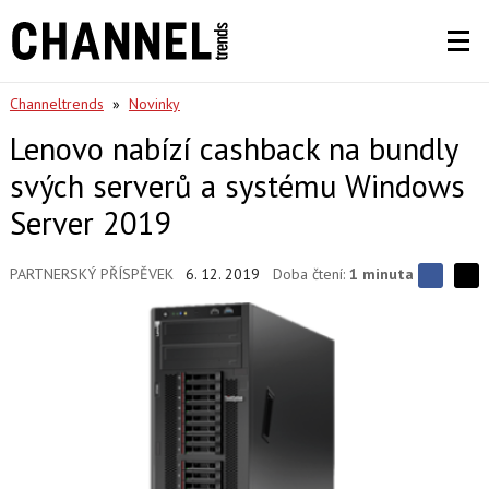
Channeltrends
»
Novinky
Lenovo nabízí cashback na bundly
svých serverů a systému Windows
Server 2019
PARTNERSKÝ PŘÍSPĚVEK
6. 12. 2019
Doba čtení:
1 minuta
S
S
S
d
d
d
í
í
í
l
l
e
e
l
j
j
t
e
t
e
e
t
n
n
a
a
F
s
a
í
c