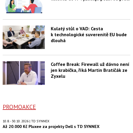
Kulatý stůl o VAD: Cesta
k technologické suverenitě EU bude
dlouhá
Coffee Break: Firewall už dávno není
jen krabička, říká Martin Bratičák ze
Zyxelu
PROMOAKCE
10.8. - 30.10. 2026 | TD SYNNEX
Až 20.000 Kč Pluxee za projekty Dell s TD SYNNEX