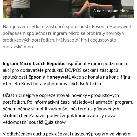
e
i
b
X
Autor: Ingram Micro
o
o
k
u
Na říjnovém setkání zástupců společností Epson a Honeywell
pořádaném společností Ingram Micro se probíraly novinky v
produktových portfoliích, hrály stolní hry i degustovalo
moravské víno.
Ingram Micro Czech Republic
uspořádal v rámci podzimních
akcí pro dodavatele produktů DC/POS setkání zástupců
společností
Epson
a
Honeywell
. Akce se konala na konci října
v hotelu Kraví hora v jihomoravských Bořeticích.
Účastníci nejprve odprezentovali novinky v produktových
portfoliích. Po informativní části následoval animační program,
během něhož si mohli vyzkoušet některou z připravených
stolních her. Zábavní podvečer pak korunovala týmová
vědomostní soutěž Quiz show.
V odlehčeném duchu pokračoval i následný program ve vinném