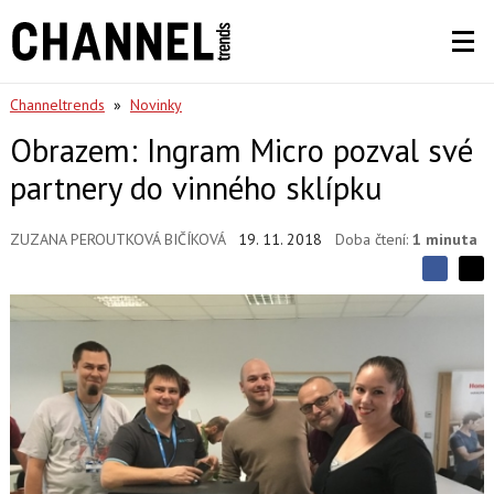
Channeltrends
»
Novinky
Obrazem: Ingram Micro pozval své
partnery do vinného sklípku
ZUZANA PEROUTKOVÁ BIČÍKOVÁ
19. 11. 2018
Doba čtení:
1 minuta
S
S
S
d
d
d
í
í
í
l
l
e
e
l
j
j
t
e
t
e
e
t
n
n
a
a
F
s
a
í
c
t