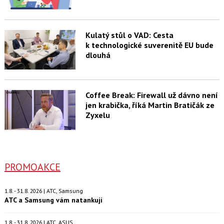
Kulatý stůl o VAD: Cesta
k technologické suverenitě EU bude
dlouhá
Coffee Break: Firewall už dávno není
jen krabička, říká Martin Bratičák ze
Zyxelu
PROMOAKCE
1.8. - 31.8. 2026 | ATC, Samsung
ATC a Samsung vám natankují
1.8. - 31.8. 2026 | ATC, ASUS