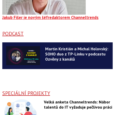
Jakub Fišer je novým šéfredaktorem Channeltrends
PODCAST
Martin Kristián a Michal Holovský:
SOHO duo z TP-Linku v podcastu
Ozvěny z kanálů
SPECIÁLNÍ PROJEKTY
Velká anketa Channeltrends: Nábor
talentů do IT vyžaduje pečlivou práci