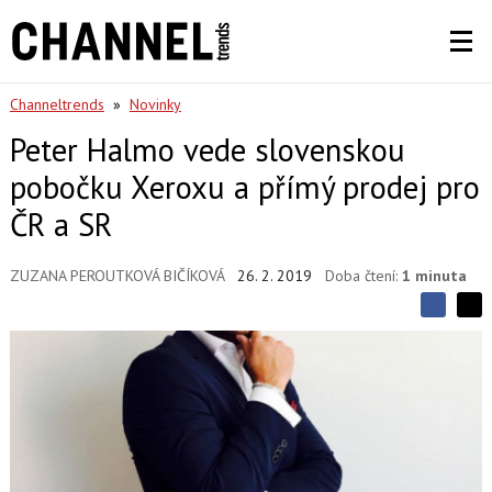
Channeltrends
»
Novinky
Peter Halmo vede slovenskou
pobočku Xeroxu a přímý prodej pro
ČR a SR
ZUZANA PEROUTKOVÁ BIČÍKOVÁ
26. 2. 2019
Doba čtení:
1 minuta
S
S
S
d
d
d
í
í
í
l
l
e
e
l
j
j
t
e
t
e
e
t
n
n
a
a
F
s