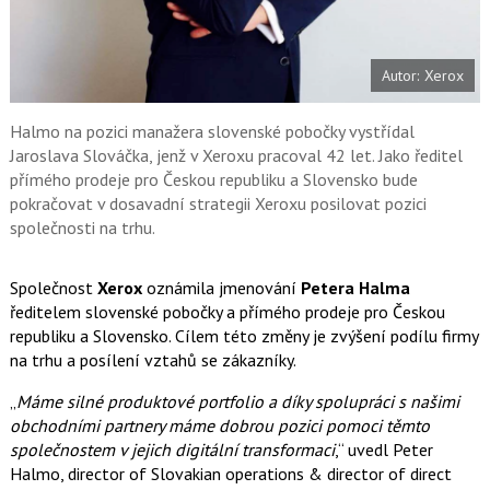
a
í
c
t
e
i
b
X
Autor: Xerox
o
o
k
u
Halmo na pozici manažera slovenské pobočky vystřídal
Jaroslava Slováčka, jenž v Xeroxu pracoval 42 let. Jako ředitel
přímého prodeje pro Českou republiku a Slovensko bude
pokračovat v dosavadní strategii Xeroxu posilovat pozici
společnosti na trhu.
Společnost
Xerox
oznámila jmenování
Petera Halma
ředitelem slovenské pobočky a přímého prodeje pro Českou
republiku a Slovensko. Cílem této změny je zvýšení podílu firmy
na trhu a posílení vztahů se zákazníky.
„
Máme silné produktové portfolio a díky spolupráci s našimi
obchodními partnery máme dobrou pozici pomoci těmto
společnostem v jejich digitální transformaci
,“ uvedl Peter
Halmo, director of Slovakian operations & director of direct