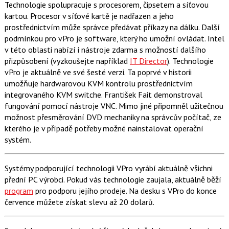
Technologie spolupracuje s procesorem, čipsetem a síťovou
kartou. Procesor v síťové kartě je nadřazen a jeho
prostřednictvím může správce předávat příkazy na dálku. Další
podmínkou pro vPro je software, který ho umožní ovládat. Intel
v této oblasti nabízí i nástroje zdarma s možností dalšího
přizpůsobení (vyzkoušejte například
IT Director
). Technologie
vPro je aktuálně ve své šesté verzi. Ta poprvé v historii
umožňuje hardwarovou KVM kontrolu prostřednictvím
integrovaného KVM switche. František Fait demonstroval
fungování pomocí nástroje VNC. Mimo jiné připomněl užitečnou
možnost přesměrování DVD mechaniky na správcův počítač, ze
kterého je v případě potřeby možné nainstalovat operační
systém.
Systémy podporující technologii VPro vyrábí aktuálně všichni
přední PC výrobci. Pokud vás technologie zaujala, aktuálně běží
program
pro podporu jejího prodeje. Na desku s VPro do konce
července můžete získat slevu až 20 dolarů.