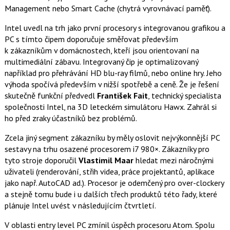
Management nebo Smart Cache (chytrá vyrovnávací paměť).
Intel uvedl na trh jako první procesory s integrovanou grafikou a
PC s tímto čipem doporučuje směřovat především
k zákazníkům v domácnostech, kteří jsou orientovaní na
multimediální zábavu. Integrovaný čip je optimalizovaný
například pro přehrávání HD blu-ray filmů, nebo online hry. Jeho
výhoda spočívá především v nižší spotřebě a ceně. Že je řešení
skutečně funkční předvedl
František Fait
, technický specialista
společnosti Intel, na 3D leteckém simulátoru Hawx. Zahrál si
ho před zraky účastníků bez problémů.
Zcela jiný segment zákazníku by měly oslovit nejvýkonnější PC
sestavy na trhu osazené procesorem i7 980×. Zákazníky pro
tyto stroje doporučil
Vlastimil Maar
hledat mezi náročnými
uživateli (renderování, střih videa, práce projektantů, aplikace
jako např. AutoCAD ad.). Procesor je odemčený pro over-clockery
a stejně tomu bude i u dalších třech produktů této řady, které
plánuje Intel uvést v následujícím čtvrtletí.
V oblasti entry level PC zmínil úspěch procesoru Atom. Spolu