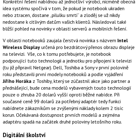
Konkrétní řešení nabídnou až jednotliví výrobci, nicméně obecná
idea systému spočívá v tom, že pokud je notebook ukraden
nebo ztracen, dostane „pilulku smrti“ a zloděj se už nikdy
nedostane k citlivým datům vašich klientů. Následoval také
bližší pohled na novinky v oblasti serverů a mobilních řešení.
V oblasti notebooků zaujala čerstvá novinka s názvem
Intel
Wireless Display
určená pro bezdrátový přenos obrazu displeje
na televizi. Vše, co k tomu potřebujete, je notebook
podporující tuto technologii a jednotku pro připojení k televizi
(tu již připravil Netgear). Dell, Toshiba a Sony v první polovině
roku představili první modely notebooků a podle vyjádření
Jiřího Horáka
z Toshiby, který se zúčastnil akce jako partner a
přednášející, bude cena modelů vybavených touto technologií
pouze o zhruba 20 dolarů vyšší oproti běžné nabídce. Při
současné ceně 99 dolarů za potřebný adaptér tedy funkci
nabídnete zákazníkům se zvýšenými náklady kolem 2 tisíc
korun. Očekávaná dostupnost prvních modelů a zejména
adaptéru spadá na začátek druhé poloviny letošního roku.
Digitální školství