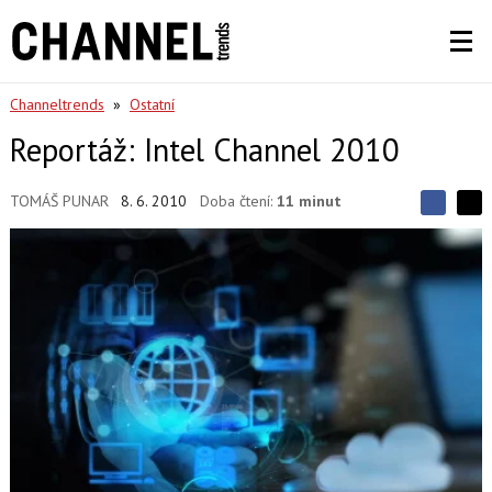
Channeltrends
»
Ostatní
Reportáž: Intel Channel 2010
TOMÁŠ PUNAR
8. 6. 2010
Doba čtení:
11 minut
S
S
S
d
d
d
í
í
í
l
l
e
e
l
j
j
t
e
t
e
e
t
n
n
a
a
F
s
a
í
c
t
e
i
b
X
o
o