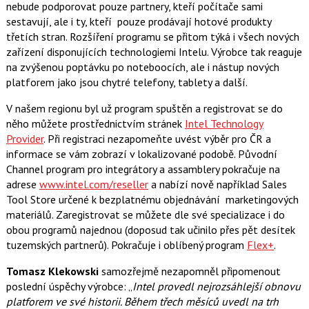
nebude podporovat pouze partnery, kteří počítače sami
sestavují, ale i ty, kteří pouze prodávají hotové produkty
třetích stran. Rozšíření programu se přitom týká i všech nových
zařízení disponujících technologiemi Intelu. Výrobce tak reaguje
na zvýšenou poptávku po noteboocích, ale i nástup nových
platforem jako jsou chytré telefony, tablety a další.
V našem regionu byl už program spuštěn a registrovat se do
něho můžete prostřednictvím stránek
Intel Technology
Provider
. Při registraci nezapomeňte uvést výběr pro ČR a
informace se vám zobrazí v lokalizované podobě. Původní
Channel program pro integrátory a assamblery pokračuje na
adrese
www.intel.com/reseller
a nabízí nově například Sales
Tool Store určené k bezplatnému objednávání marketingových
materiálů. Zaregistrovat se můžete dle své specializace i do
obou programů najednou (doposud tak učinilo přes pět desítek
tuzemských partnerů). Pokračuje i oblíbený program
Flex+
.
Tomasz Klekowski
samozřejmě nezapomněl připomenout
poslední úspěchy výrobce: „
Intel provedl nejrozsáhlejší obnovu
platforem ve své historii. Během třech měsíců uvedl na trh