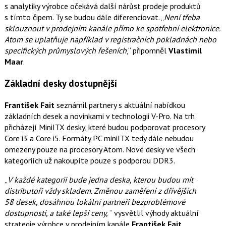
s analytiky výrobce očekává další nárůst prodeje produktů
s tímto čipem. Ty se budou dále diferenciovat. „
Není třeba
sklouznout v prodejním kanále přímo ke spotřební elektronice.
Atom se uplatňuje například v registračních pokladnách nebo
specifických průmyslových řešeních
,“ připomněl
Vlastimil
Maar
.
Základní desky dostupnější
František Fait
seznámil partnery s aktuální nabídkou
základních desek a novinkami v technologii V-Pro. Na trh
přicházejí MiniITX desky, které budou podporovat procesory
Core i3 a Core i5. Formáty PC miniITX tedy dále nebudou
omezeny pouze na procesory Atom. Nové desky ve všech
kategoriích už nakoupíte pouze s podporou DDR3.
„
V každé kategorii bude jedna deska, kterou budou mít
distributoři vždy skladem. Změnou zaměření z dřívějších
58 desek, dosáhnou lokální partneři bezproblémové
dostupnosti, a také lepší ceny,
“ vysvětlil výhody aktuální
strategie výrobce v prodejním kanále
František Fait
.