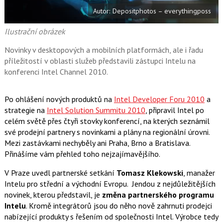
k
Autor: Depositphotos – everythingposs
u
Ilustrační obrázek
Novinky v desktopových a mobilních platformách, ale i řadu
příležitostí v oblasti služeb představili zástupci Intelu na
konferenci Intel Channel 2010.
Po ohlášení nových produktů na
Intel Developer Foru 2010
a
strategie na
Intel Solution Summitu 2010
, připravil Intel po
celém světě přes čtyři stovky konferencí, na kterých seznámil
své prodejní partnery s novinkami a plány na regionální úrovni.
Mezi zastávkami nechyběly ani Praha, Brno a Bratislava.
Přinášíme vám přehled toho nejzajímavějšího.
V Praze uvedl partnerské setkání
Tomasz Klekowski
, manažer
Intelu pro střední a východní Evropu. Jendou z nejdůležitějších
novinek, kterou představil, je
změna partnerského programu
Intelu
. Kromě integrátorů jsou do něho nově zahrnuti prodejci
nabízející produkty s řešením od společnosti Intel. Výrobce tedy