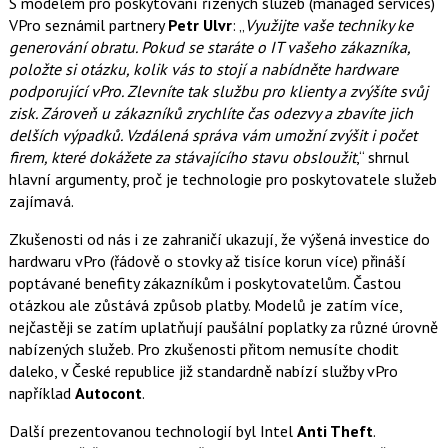
S modelem pro poskytování řízených služeb (managed services)
VPro seznámil partnery
Petr Ulvr
: „
Využijte vaše techniky ke
generování obratu. Pokud se staráte o IT vašeho zákazníka,
položte si otázku, kolik vás to stojí a nabídněte hardware
podporující vPro. Zlevníte tak službu pro klienty a zvýšíte svůj
zisk. Zároveň u zákazníků zrychlíte čas odezvy a zbavíte jich
delších výpadků. Vzdálená správa vám umožní zvýšit i počet
firem, které dokážete za stávajícího stavu obsloužit
,“ shrnul
hlavní argumenty, proč je technologie pro poskytovatele služeb
zajímavá.
Zkušenosti od nás i ze zahraničí ukazují, že výšená investice do
hardwaru vPro (řádově o stovky až tisíce korun více) přináší
poptávané benefity zákazníkům i poskytovatelům. Častou
otázkou ale zůstává způsob platby. Modelů je zatím více,
nejčastěji se zatím uplatňují paušální poplatky za různé úrovně
nabízených služeb. Pro zkušenosti přitom nemusíte chodit
daleko, v České republice již standardně nabízí služby vPro
například
Autocont
.
Další prezentovanou technologií byl Intel
Anti Theft
.