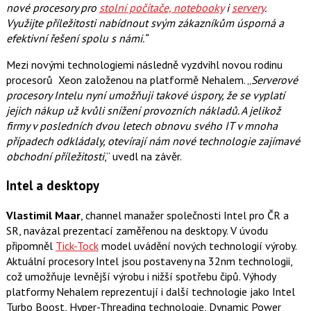
nové procesory pro
stolní počítače, notebooky
i
servery
.
Využijte příležitosti nabídnout svým zákazníkům úsporná a
efektivní řešení spolu s námi.“
Mezi novými technologiemi následně vyzdvihl novou rodinu
procesorů Xeon založenou na platformě Nehalem. „
Serverové
procesory Intelu nyní umožňuji takové úspory, že se vyplatí
jejich nákup už kvůli snížení provozních nákladů. A jelikož
firmy v posledních dvou letech obnovu svého IT v mnoha
případech odkládaly, otevírají nám nové technologie zajímavé
obchodní příležitosti
,“ uvedl na závěr.
Intel a desktopy
Vlastimil Maar
, channel manažer společnosti Intel pro ČR a
SR, navázal prezentací zaměřenou na desktopy. V úvodu
připomněl
Tick-Tock
model uvádění nových technologií výroby.
Aktuální procesory Intel jsou postaveny na 32nm technologii,
což umožňuje levnější výrobu i nižší spotřebu čipů. Výhody
platformy Nehalem reprezentují i další technologie jako Intel
Turbo Boost, Hyper-Threading technologie, Dynamic Power