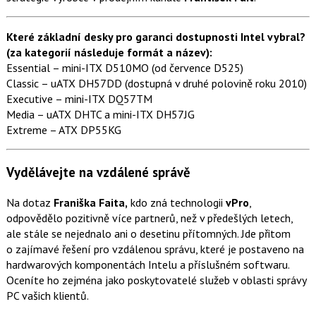
Které základní desky pro garanci dostupnosti Intel vybral?
(za kategorií následuje formát a název):
Essential – mini-ITX D510MO (od července D525)
Classic – uATX DH57DD (dostupná v druhé polovině roku 2010)
Executive – mini-ITX DQ57TM
Media – uATX DHTC a mini-ITX DH57JG
Extreme – ATX DP55KG
Vydělávejte na vzdálené správě
Na dotaz
Franiška Faita,
kdo zná technologii
vPro
,
odpovědělo pozitivně více partnerů, než v předešlých letech,
ale stále se nejednalo ani o desetinu přítomných. Jde přitom
o zajímavé řešení pro vzdálenou správu, které je postaveno na
hardwarových komponentách Intelu a příslušném softwaru.
Oceníte ho zejména jako poskytovatelé služeb v oblasti správy
PC vašich klientů.