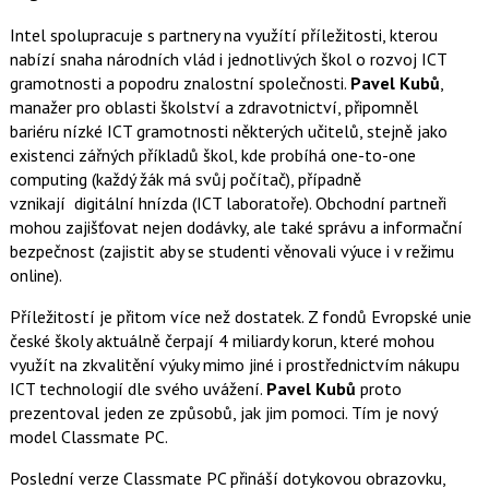
Intel spolupracuje s partnery na využítí příležitosti, kterou
nabízí snaha národních vlád i jednotlivých škol o rozvoj ICT
gramotnosti a popodru znalostní společnosti.
Pavel Kubů
,
manažer pro oblasti školství a zdravotnictví, připomněl
bariéru nízké ICT gramotnosti některých učitelů, stejně jako
existenci zářných příkladů škol, kde probíhá one-to-one
computing (každý žák má svůj počítač), případně
vznikají digitální hnízda (ICT laboratoře). Obchodní partneři
mohou zajišťovat nejen dodávky, ale také správu a informační
bezpečnost (zajistit aby se studenti věnovali výuce i v režimu
online).
Příležitostí je přitom více než dostatek. Z fondů Evropské unie
české školy aktuálně čerpají 4 miliardy korun, které mohou
využít na zkvalitění výuky mimo jiné i prostřednictvím nákupu
ICT technologií dle svého uvážení.
Pavel Kubů
proto
prezentoval jeden ze způsobů, jak jim pomoci. Tím je nový
model Classmate PC.
Poslední verze Classmate PC přináší dotykovou obrazovku,