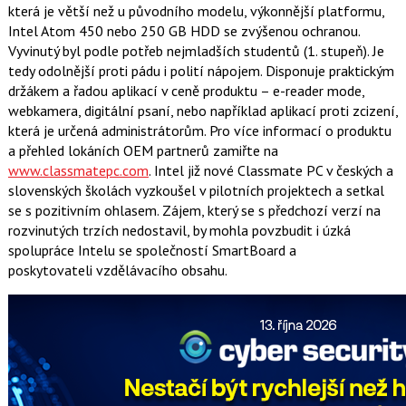
která je větší než u původního modelu, výkonnější platformu,
Intel Atom 450 nebo 250 GB HDD se zvýšenou ochranou.
Vyvinutý byl podle potřeb nejmladších studentů (1. stupeň). Je
tedy odolnější proti pádu i polití nápojem. Disponuje praktickým
držákem a řadou aplikací v ceně produktu – e-reader mode,
webkamera, digitální psaní, nebo například aplikací proti zcizení,
která je určená administrátorům. Pro více informací o produktu
a přehled lokáních OEM partnerů zamiřte na
www.classmatepc.com
. Intel již nové Classmate PC v českých a
slovenských školách vyzkoušel v pilotních projektech a setkal
se s pozitivním ohlasem. Zájem, který se s předchozí verzí na
rozvinutých trzích nedostavil, by mohla povzbudit i úzká
spolupráce Intelu se společností SmartBoard a
poskytovateli vzdělávacího obsahu.