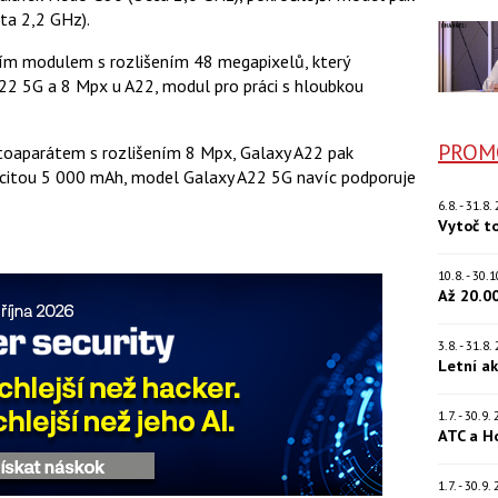
ta 2,2 GHz).
ním modulem s rozlišením 48 megapixelů, který
A22 5G a 8 Mpx u A22, modul pro práci s hloubkou
PROM
toaparátem s rozlišením 8 Mpx, Galaxy A22 pak
pacitou 5 000 mAh, model Galaxy A22 5G navíc podporuje
6.8. - 31.8
Vytoč t
10.8. - 30
Až 20.0
3.8. - 31.8
Letní a
1.7. - 30.9
ATC a H
1.7. - 30.9