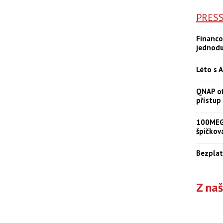
PRES
Financo
jednod
Léto s A
QNAP of
přístup
100MEGA
špičkov
Bezplat
Z na