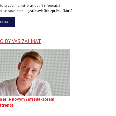
te si zdarma náš pravidelný informační
er se souhrnem nejzajímavějších zpráv a článků.
EDNAT
 BY VÁS ZAJÍMAT
Fišer je novým šéfredaktorem
ltrends