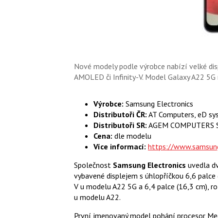
Nové modely podle výrobce nabízí velké disp
AMOLED či Infinity-V. Model Galaxy A22 5G 
Výrobce:
Samsung Electronics
Distributoři ČR:
AT Computers, eD sy
Distributoři SR:
AGEM COMPUTERS SK, 
Cena:
dle modelu
Více informací:
https://www.samsung
Společnost
Samsung Electronics
uvedla dv
vybavené displejem s úhlopříčkou 6,6 palce 
V u modelu A22 5G a 6,4 palce (16,3 cm), 
u modelu A22.
První jmenovaný model pohání procesor Medi