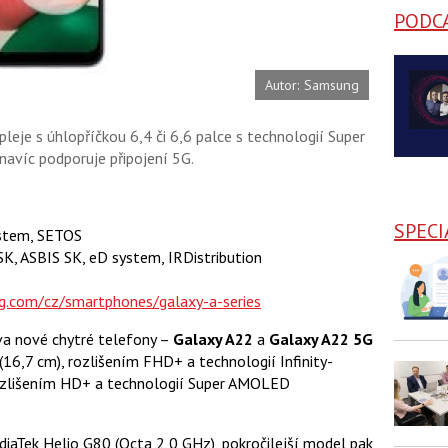
PODC
Autor: Samsung
leje s úhlopříčkou 6,4 či 6,6 palce s technologií Super
navíc podporuje připojení 5G.
SPECI
stem, SETOS
ASBIS SK, eD system, IRDistribution
.com/cz/smartphones/galaxy-a-series
a nové chytré telefony –
Galaxy A22
a
Galaxy A22 5G
(16,7 cm), rozlišením FHD+ a technologií Infinity-
rozlišením HD+ a technologií Super AMOLED
aTek Helio G80 (Octa 2,0 GHz), pokročilejší model pak