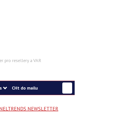
er pro resellery a VAR
Hledat
s
CHt do mailu
NELTRENDS NEWSLETTER