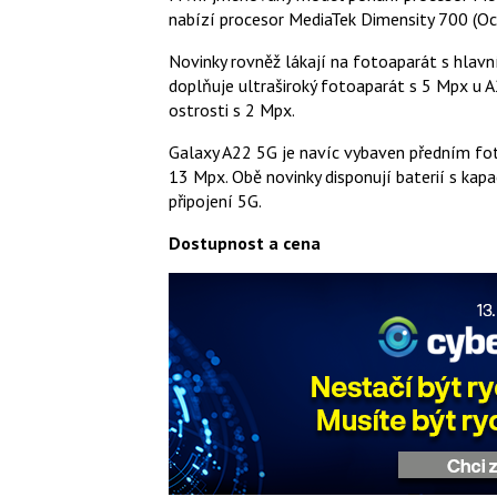
nabízí procesor MediaTek Dimensity 700 (Oc
Novinky rovněž lákají na fotoaparát s hlav
doplňuje ultraširoký fotoaparát s 5 Mpx u 
ostrosti s 2 Mpx.
Galaxy A22 5G je navíc vybaven předním fo
13 Mpx. Obě novinky disponují baterií s ka
připojení 5G.
Dostupnost a cena