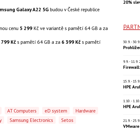
20% sle
msung Galaxy A22 5G
budou v České republice
PARTN
enou cenu
5 299
Kč ve variantě s pamětí 64 GB a za
 799 Kč
s pamětí 64 GB a za
6 399 Kč
s pamětí
30.9. - 30.
Prohlíž
9.9. - 11.9
Firewall
15.9. - 15.
HPE Aru
1.10. - 1.1
HPE Aru
AT Computers
eD system
Hardware
y
Samsung Electronics
Setos
21.9. - 25.
VMware 