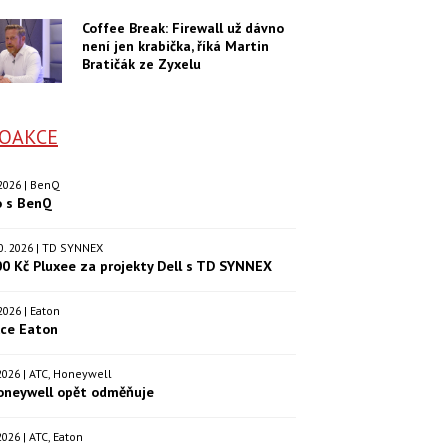
Coffee Break: Firewall už dávno
není jen krabička, říká Martin
Bratičák ze Zyxelu
OAKCE
. 2026 | BenQ
o s BenQ
.10. 2026 | TD SYNNEX
00 Kč Pluxee za projekty Dell s TD SYNNEX
. 2026 | Eaton
kce Eaton
. 2026 | ATC, Honeywell
oneywell opět odměňuje
. 2026 | ATC, Eaton