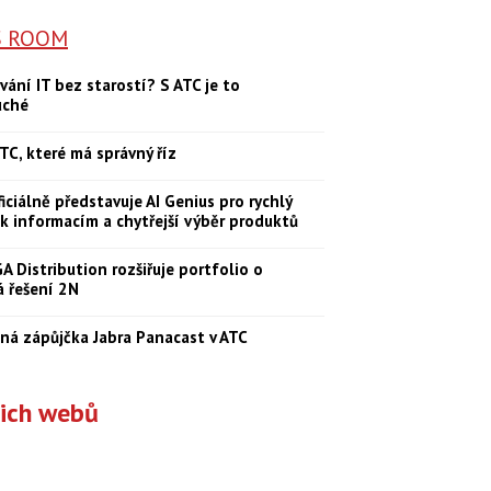
S ROOM
vání IT bez starostí? S ATC je to
uché
TC, které má správný říz
iciálně představuje AI Genius pro rychlý
 k informacím a chytřejší výběr produktů
 Distribution rozšiřuje portfolio o
á řešení 2N
ná zápůjčka Jabra Panacast v ATC
šich webů