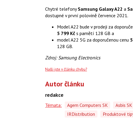
Chytré telefony
Samsung Galaxy A22
a
Sa
dostupné v první polovině července 2021.
Model A22 bude v prodeji za doporuč
5 799 Kč
s pamětí 128 GB a
model A22 5G za doporučenou cenu
5
128 GB.
Zdroj: Samsung Electronics
Našli jste v článku chybu?
Autor článku
redakce
Témata:
Agem Computers SK
Asbis SK
IRDistribution
Produktové tip