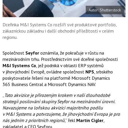
e
i
b
X
Autor: Shutterstock
o
o
k
u
Dceřinka M&I Systems Co rozšíří své produktové portfolio,
zákaznickou základnu i další obchodní příležitosti v celém
regionu.
Společnost
Seyfor
oznámila, že pokračuje v růstu na
mezinárodním trhu. Prostřednictvím své dceřiné společnosti
M&I Systems Co
, jež podniká v oblasti ERP systémů
v jihovýchodní Evropě, ovládne společnost
NPS
, srbského
poskytovatele řešení na platformě Microsoft Dynamics
365 Business Central a Microsoft Dynamics NAV.
„
Tato akvizice je přirozeným krokem v naší dlouhodobé
strategii posilování skupiny Seyfor na mezinárodní úrovni.
Navazujeme na loňskou akvizici majoritního podílu
v M&I Systems a potvrzujeme, že jihovýchodní Evropa je pro
nás jedním z prioritních regionů
,“ řekl
Martin Cígler
,
zakladatel a CEO Seyforu.