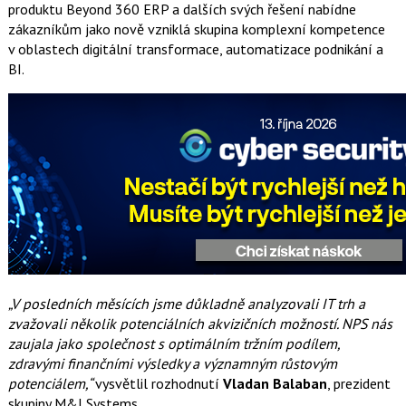
produktu Beyond 360 ERP a dalších svých řešení nabídne
zákazníkům jako nově vzniklá skupina komplexní kompetence
v oblastech digitální transformace, automatizace podnikání a
BI.
„V posledních měsících jsme důkladně analyzovali IT trh a
zvažovali několik potenciálních akvizičních možností. NPS nás
zaujala jako společnost s optimálním tržním podílem,
zdravými finančními výsledky a významným růstovým
potenciálem,“
vysvětlil rozhodnutí
Vladan Balaban
, prezident
skupiny M&I Systems.