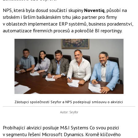
NPS, která byla dosud součástí skupiny
Noventiq
, působí na
srbském i širším balkánském trhu jako partner pro firmy
v oblastech implementace ERP systémů, business poradenství,
automatizace firemních procesů a pokročilé BI reportingy.
Zástupci společností Seyfor a NPS podepisují smlouvu o akvizici
Autor: Seyfor
Probíhající akvizicí posiluje M&I Systems Co svou pozici
v segmentu řešení Microsoft Dynamics. Kromě klíčového