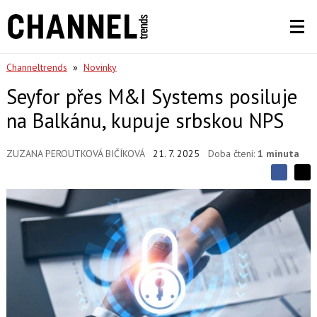
Channeltrends
»
Novinky
Seyfor přes M&I Systems posiluje
na Balkánu, kupuje srbskou NPS
ZUZANA PEROUTKOVÁ BIČÍKOVÁ
21. 7. 2025
Doba čtení:
1 minuta
S
S
S
d
d
d
í
í
í
l
l
e
e
l
j
j
t
e
t
e
e
t
n
n
a
a
F
s
a
í
c
t