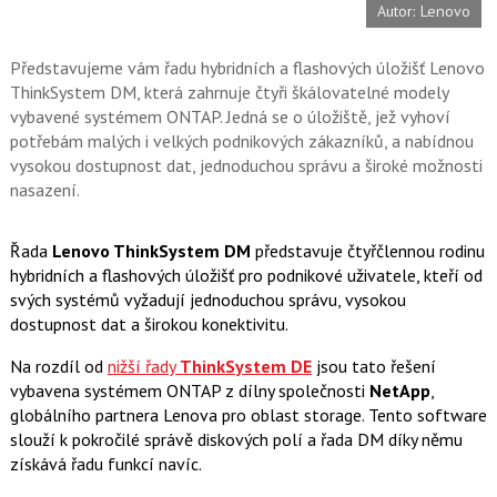
Autor: Lenovo
o
o
k
u
Představujeme vám řadu hybridních a flashových úložišť Lenovo
ThinkSystem DM, která zahrnuje čtyři škálovatelné modely
vybavené systémem ONTAP. Jedná se o úložiště, jež vyhoví
potřebám malých i velkých podnikových zákazníků, a nabídnou
vysokou dostupnost dat, jednoduchou správu a široké možnosti
nasazení.
Řada
Lenovo ThinkSystem DM
představuje čtyřčlennou rodinu
hybridních a flashových úložišť pro podnikové uživatele, kteří od
svých systémů vyžadují jednoduchou správu, vysokou
dostupnost dat a širokou konektivitu.
Na rozdíl od
nižší řady
ThinkSystem DE
jsou tato řešení
vybavena systémem ONTAP z dílny společnosti
NetApp
,
globálního partnera Lenova pro oblast storage. Tento software
slouží k pokročilé správě diskových polí a řada DM díky němu
získává řadu funkcí navíc.