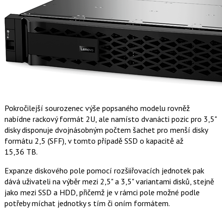
Pokročilejší sourozenec výše popsaného modelu rovněž
nabídne rackový formát 2U, ale namísto dvanácti pozic pro 3,5"
disky disponuje dvojnásobným počtem šachet pro menší disky
formátu 2,5 (SFF), v tomto případě SSD o kapacitě až
15,36 TB.
Expanze diskového pole pomocí rozšiiřovacích jednotek pak
dává uživateli na výběr mezi 2,5" a 3,5" variantami disků, stejně
jako mezi SSD a HDD, přičemž je v rámci pole možné podle
potřeby míchat jednotky s tím či oním formátem.