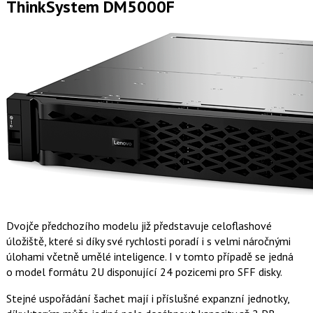
ThinkSystem DM5000F
Dvojče předchozího modelu již představuje celoflashové
úložiště, které si díky své rychlosti poradí i s velmi náročnými
úlohami včetně umělé inteligence. I v tomto případě se jedná
o model formátu 2U disponující 24 pozicemi pro SFF disky.
Stejné uspořádání šachet mají i příslušné expanzní jednotky,