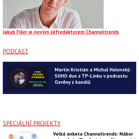
Jakub Fišer je novým šéfredaktorem Channeltrends
PODCAST
Martin Kristián a Michal Holovský:
SOHO duo z TP-Linku v podcastu
Ozvěny z kanálů
SPECIÁLNÍ PROJEKTY
Velká anketa Channeltrends: Nábor