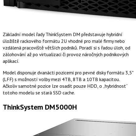
Základní model řady ThinkSystem DM představuje hybridní
úložiště rackového formátu 2U vhodné pro malé firmy nebo
vzdálená pracoviště větších podniků. Poradí si s řadou úloh, od
zálohování až po virtualizaci či provoz náročných podnikových
aplikací.
Model disponuje dvanácti pozicemi pro pevné disky formátu 3,5"
(LFF) s možností volby mezi 4TB, 8TB a 10TB kapacitou.
Ačkoliv samotné pozice lze osadit pouze HDD, o „hybridnost“
totoho modelu se stará SSD cache.
ThinkSystem DM5000H