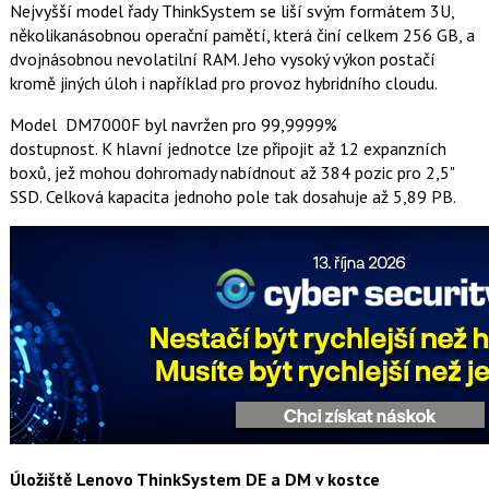
Nejvyšší model řady ThinkSystem se liší svým formátem 3U,
několikanásobnou operační pamětí, která činí celkem 256 GB, a
dvojnásobnou nevolatilní RAM. Jeho vysoký výkon postačí
kromě jiných úloh i například pro provoz hybridního cloudu.
Model DM7000F byl navržen pro 99,9999%
dostupnost. K hlavní jednotce lze připojit až 12 expanzních
boxů, jež mohou dohromady nabídnout až 384 pozic pro 2,5"
SSD. Celková kapacita jednoho pole tak dosahuje až 5,89 PB.
Úložiště Lenovo ThinkSystem DE a DM v kostce