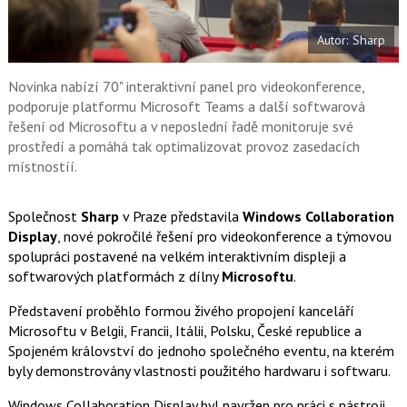
t
e
i
b
X
Autor: Sharp
o
o
k
u
Novinka nabízí 70" interaktivní panel pro videokonference,
podporuje platformu Microsoft Teams a další softwarová
řešení od Microsoftu a v neposlední řadě monitoruje své
prostředí a pomáhá tak optimalizovat provoz zasedacích
místnostíí.
Společnost
Sharp
v Praze představila
Windows Collaboration
Display
, nové pokročilé řešení pro videokonference a týmovou
spolupráci postavené na velkém interaktivním displeji a
softwarových platformách z dílny
Microsoftu
.
Představení proběhlo formou živého propojení kanceláří
Microsoftu v Belgii, Francii, Itálii, Polsku, České republice a
Spojeném království do jednoho společného eventu, na kterém
byly demonstrovány vlastnosti použitého hardwaru i softwaru.
Windows Collaboration Display byl navržen pro práci s nástroji