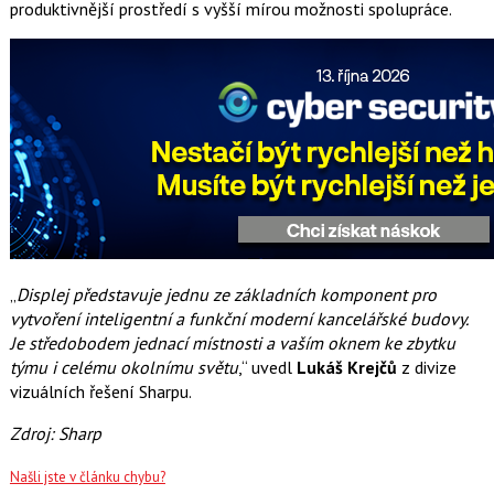
produktivnější prostředí s vyšší mírou možnosti spolupráce.
„
Displej představuje jednu ze základních komponent pro
vytvoření inteligentní a funkční moderní kancelářské budovy.
Je středobodem jednací místnosti a vaším oknem ke zbytku
týmu i celému okolnímu světu
,“ uvedl
Lukáš Krejčů
z divize
vizuálních řešení Sharpu.
Zdroj: Sharp
Našli jste v článku chybu?