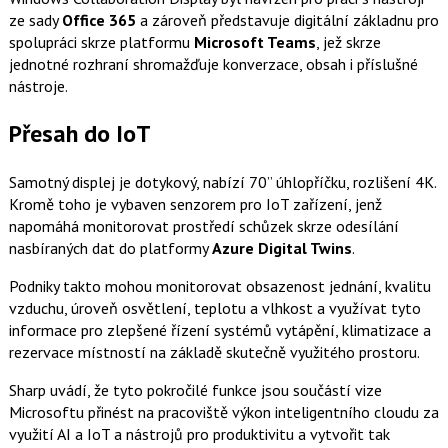
ze sady
Office 365
a zároveň představuje digitální základnu pro
spolupráci skrze platformu
Microsoft Teams
, jež skrze
jednotné rozhraní shromažďuje konverzace, obsah i příslušné
nástroje.
Přesah do IoT
Samotný displej je dotykový, nabízí 70” úhlopříčku, rozlišení 4K.
Kromě toho je vybaven senzorem pro IoT zařízení, jenž
napomáhá monitorovat prostředí schůzek skrze odesílání
nasbíraných dat do platformy
Azure Digital Twins
.
Podniky takto mohou monitorovat obsazenost jednání, kvalitu
vzduchu, úroveň osvětlení, teplotu a vlhkost a využívat tyto
informace pro zlepšené řízení systémů vytápění, klimatizace a
rezervace místností na základě skutečně využitého prostoru.
Sharp uvádí, že tyto pokročilé funkce jsou součástí vize
Microsoftu přinést na pracoviště výkon inteligentního cloudu za
využití AI a IoT a nástrojů pro produktivitu a vytvořit tak