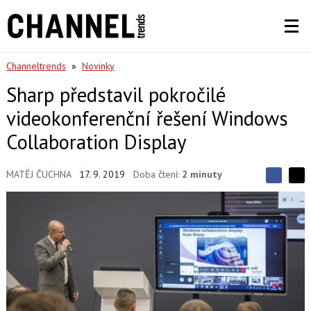
Channeltrends
»
Novinky
Sharp představil pokročilé
videokonferenční řešení Windows
Collaboration Display
MATĚJ ČUCHNA
17. 9. 2019
Doba čtení:
2 minuty
S
S
S
d
d
d
í
í
í
l
l
e
e
l
j
j
t
e
t
e
e
t
n
n
a
a
F
s
a
í
c