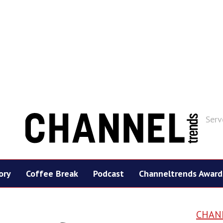
Serv
ory
Coffee Break
Podcast
Channeltrends Award
CHAN