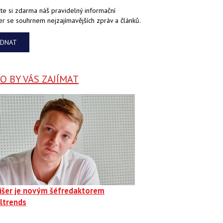
te si zdarma náš pravidelný informační
er se souhrnem nejzajímavějších zpráv a článků.
EDNAT
 BY VÁS ZAJÍMAT
Fišer je novým šéfredaktorem
ltrends