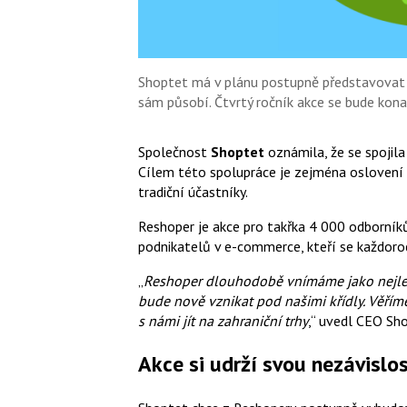
Shoptet má v plánu postupně představovat 
sám působí. Čtvrtý ročník akce se bude kona
Společnost
Shoptet
oznámila, že se spoji
Cílem této spolupráce je zejména oslovení 
tradiční účastníky.
Reshoper je akce pro takřka 4 000 odborní
podnikatelů v e-commerce, kteří se každoro
„
Reshoper dlouhodobě vnímáme jako nejlepš
bude nově vznikat pod našimi křídly. Věříme 
s námi jít na zahraniční trhy
,“ uvedl CEO S
Akce si udrží svou nezávislos