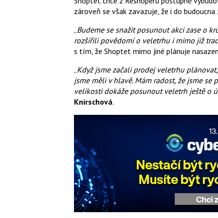
Shoptet chce z Reshoperu postupně vybudo
zároveň se však zavazuje, že i do budoucna
„
Budeme se snažit posunout akci zase o krů
rozšířili povědomí o veletrhu i mimo již tra
s tím, že Shoptet mimo jiné plánuje nasaze
„
Když jsme začali prodej veletrhu plánovat
jsme měli v hlavě. Mám radost, že jsme se 
velikosti dokáže posunout veletrh ještě o 
Knirschová
.