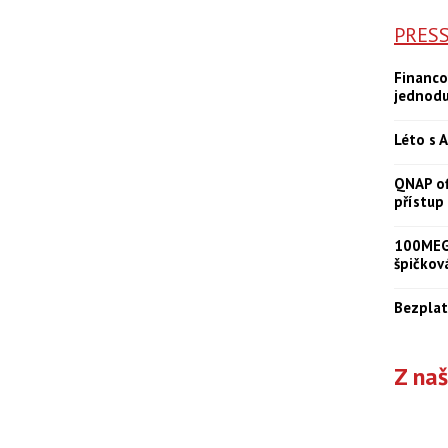
PRES
Financo
jednod
Léto s A
QNAP of
přístup
100MEGA
špičkov
Bezplat
Z na