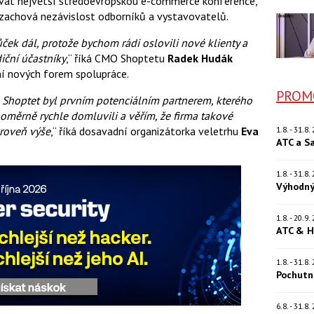
vat největší středoevropskou e-commerce konference,
 zachová nezávislost odborníků a vystavovatelů.
ček dál, protože bychom rádi oslovili nové klienty a
diční účastníky
,“ říká CMO Shoptetu
Radek Hudák
ní nových forem spolupráce.
PROM
, Shoptet byl prvním potenciálním partnerem, kterého
poměrně rychle domluvili a věřím, že firma takové
úroveň výše
,“ říká dosavadní organizátorka veletrhu
Eva
1.8. - 31.8
ATC a S
1.8. - 31.8
Výhodný
1.8. - 20.9
ATC & H
1.8. - 31.8
Pochutn
6.8. - 31.8