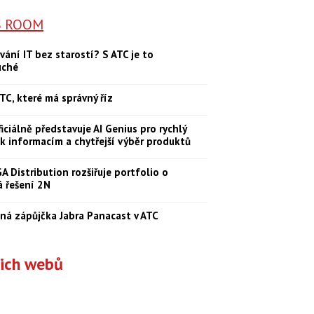
S ROOM
vání IT bez starostí? S ATC je to
uché
TC, které má správný říz
iciálně představuje AI Genius pro rychlý
 k informacím a chytřejší výběr produktů
 Distribution rozšiřuje portfolio o
á řešení 2N
ná zápůjčka Jabra Panacast v ATC
šich webů