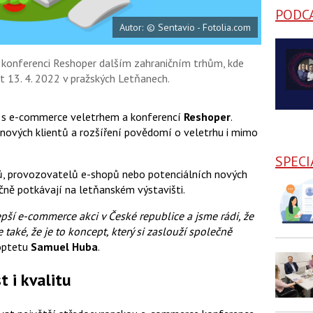
PODC
Autor: © Sentavio - Fotolia.com
konferenci Reshoper dalším zahraničním trhům, kde
t 13. 4. 2022 v pražských Letňanech.
la s e-commerce veletrhem a konferencí
Reshoper
.
nových klientů a rozšíření povědomí o veletrhu i mimo
SPECI
ků, provozovatelů e-shopů nebo potenciálních nových
čně potkávají na letňanském výstavišti.
í e-commerce akci v České republice a jsme rádi, že
také, že je to koncept, který si zaslouží společně
hoptetu
Samuel Huba
.
t i kvalitu