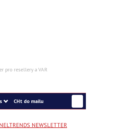
er pro resellery a VAR
Hledat
s
CHt do mailu
NELTRENDS NEWSLETTER