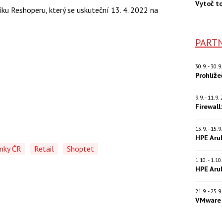
Vytoč t
čníku Reshoperu, který se uskuteční 13. 4. 2022 na
PARTN
30.9. - 30.
Prohlíž
9.9. - 11.9
Firewall
15.9. - 15.
HPE Aru
nky ČR
Retail
Shoptet
1.10. - 1.1
HPE Aru
21.9. - 25.
VMware 