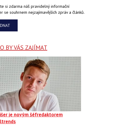
te si zdarma náš pravidelný informační
er se souhrnem nejzajímavějších zpráv a článků.
EDNAT
 BY VÁS ZAJÍMAT
Fišer je novým šéfredaktorem
ltrends