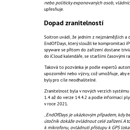
nebo politicky exponovaných osob, vládních
upřesňuje.
Dopad zranitelností
Soitron uvádí, že jedním z nejznámějších a 
EndOfDays, který sloužil ke kompromitaci i
spyware se přitom do zařízení dostane triv
do iCloud kalendáře, se staršími časovými ra
Taková to pozvánka je podle expertů automa
upozornění nebo výzvy, což umožňuje, aby e
byly pro cíle neodhalitelné.
Zranitelnost byla v nových verzích systému 
1.4 až do verze 14.4.2 a podle informací p
v roce 2021.
„
EndOfDays je ukázkovým případem, kdy bez 
útočník dokáže ovládnout celé zařízení. A t
k mikrofonu, ovládnutí přístupu k GPS lokac