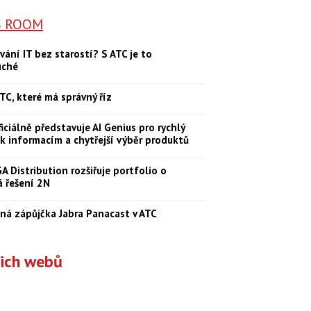
S ROOM
vání IT bez starostí? S ATC je to
uché
TC, které má správný říz
iciálně představuje AI Genius pro rychlý
 k informacím a chytřejší výběr produktů
 Distribution rozšiřuje portfolio o
á řešení 2N
ná zápůjčka Jabra Panacast v ATC
šich webů