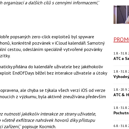
 organizací a dalších cílů s cennými informacemi
,“
dobře popsaných zero-click exploiteů byl spyware
PROM
Phonů, konkrétně pozvánek v iCloud kalendáři. Samotný
iální cestou, odesláním speciálně vytvořené pozvánky
1.8. - 31.8
zítky.
ATC a S
ticky přidána do kalendáře uživatele bez jakéhokoliv
1.8. - 31.8
xploit EndOfDays běžel bez interakce uživatele a útoky
Výhodný
opravena, ale chyba se týkala všech verzí iOS od verze
1.8. - 20.9
ATC & H
lynoucích z výzkumu, byla aktivně zneužívána především
1.8. - 31.8
Pochutn
nutnosti jakékoliv interakce ze strany uživatele,
o včetně exfiltrace nahrávek hovorů díky přístupu
i zařízení
,“ popisuje Kocmich.
6.8. - 31.8