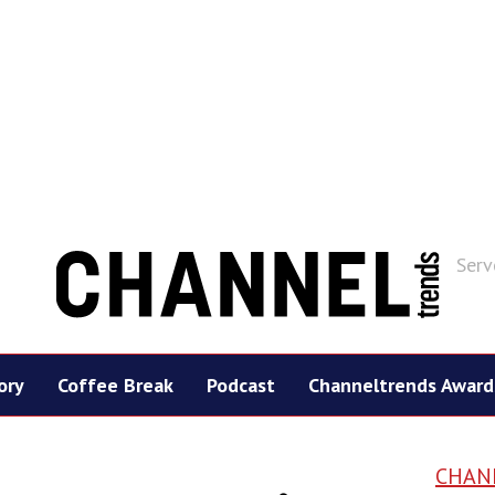
Serv
ory
Coffee Break
Podcast
Channeltrends Award
CHAN