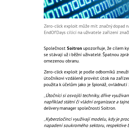
Zero-click exploit může mít značný dopad 
EndOfDays cílící na uživatele zařízení znač
Společnost
Soitron
upozorňuje, že cílem ky
se stávají už i běžní uživatelé. Špatnou zpr
omezenou obranu.
Zero-click exploit je podle odborníků zneuž
útočníkovi vzdáleně provést útok na zařízen
použita k účelům jako je špionáž, ovládnutí 
„
Útočníci si osvojili techniky, dříve využív
například státní či vládní organizace a tajn
delivery manager společnosti Soitron.
„
Kyberzločinci využívají modelu, kdy je prod
napadení soukromého sektoru, respektive b