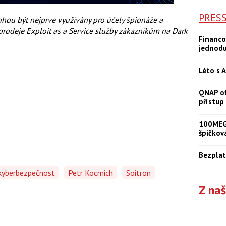
PRES
ohou být nejprve využívány pro účely špionáže a
prodeje Exploit as a Service služby zákazníkům na Dark
Financo
jednod
Léto s A
QNAP of
přístup
100MEGA
špičkov
Bezplat
kyberbezpečnost
Petr Kocmich
Soitron
Z na