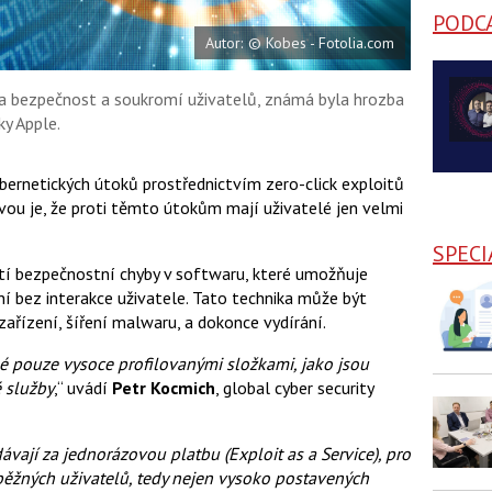
PODC
Autor: © Kobes - Fotolia.com
na bezpečnost a soukromí uživatelů, známá byla hrozba
ky Apple.
bernetických útoků prostřednictvím zero-click exploitů
ávou je, že proti těmto útokům mají uživatelé jen velmi
SPECI
ití bezpečnostní chyby v softwaru, které umožňuje
í bez interakce uživatele. Tato technika může být
zařízení, šíření malwaru, a dokonce vydírání.
ané pouze vysoce profilovanými složkami, jako jsou
é služby
,“ uvádí
Petr Kocmich
, global cyber security
ávají za jednorázovou platbu (Exploit as a Service), pro
ěžných uživatelů, tedy nejen vysoko postavených