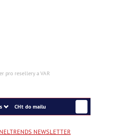
er pro resellery a VAR
Hledat
s
CHt do mailu
NELTRENDS NEWSLETTER