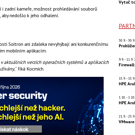
Vytoč t
ní i zadní kameře, možnost prohledávání souborů
aby nedošlo k jeho odhalení.
PARTN
30.9. - 30.
osti Soitron ani zdaleka nevyhýbají ani konkurenčnímu
Prohlíž
ým mobilním aplikacím.
9.9. - 11.9
 v aktuálních verzích operačních systémů a aplikacích
Firewall
užívány
,“ říká Kocmich.
15.9. - 15.
HPE Aru
1.10. - 1.1
HPE Aru
21.9. - 25.
VMware 