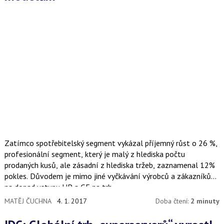
Zatímco spotřebitelský segment vykázal příjemný růst o 26 %,
profesionální segment, který je malý z hlediska počtu
prodaných kusů, ale zásadní z hlediska tržeb, zaznamenal 12%
pokles. Důvodem je mimo jiné vyčkávání výrobců a zákazníků
na dopad vstupu HP a GE na trh.
MATĚJ ČUCHNA
4. 1. 2017
Doba čtení:
2 minuty