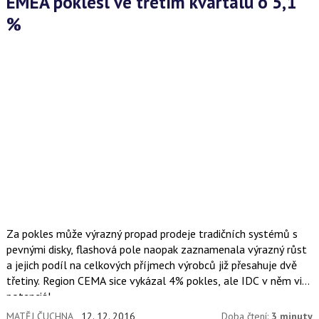
EMEA poklesl ve třetím kvartálu o 5,1
%
Za pokles může výrazný propad prodeje tradičních systémů s
pevnými disky, flashová pole naopak zaznamenala výrazný růst
a jejich podíl na celkových příjmech výrobců již přesahuje dvě
třetiny. Region CEMA sice vykázal 4% pokles, ale IDC v něm vidí
potenciál.
MATĚJ ČUCHNA
12. 12. 2016
Doba čtení:
3 minuty