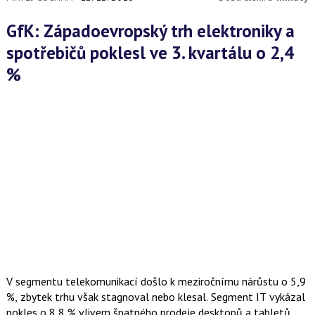
GfK: Západoevropský trh elektroniky a
spotřebičů poklesl ve 3. kvartálu o 2,4
%
V segmentu telekomunikací došlo k meziročnímu nárůstu o 5,9
%, zbytek trhu však stagnoval nebo klesal. Segment IT vykázal
pokles o 8,8 % vlivem špatného prodeje desktopů a tabletů,