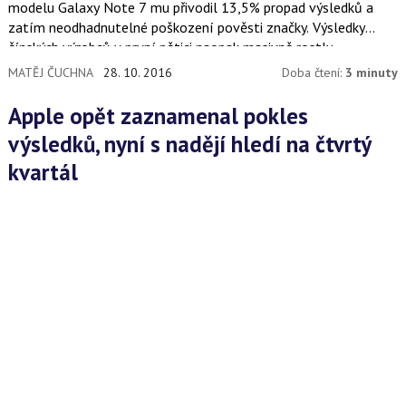
modelu Galaxy Note 7 mu přivodil 13,5% propad výsledků a
zatím neodhadnutelné poškození pověsti značky. Výsledky
čínských výrobců v první pětici naopak masivně rostly.
MATĚJ ČUCHNA
28. 10. 2016
Doba čtení:
3 minuty
Apple opět zaznamenal pokles
výsledků, nyní s nadějí hledí na čtvrtý
kvartál