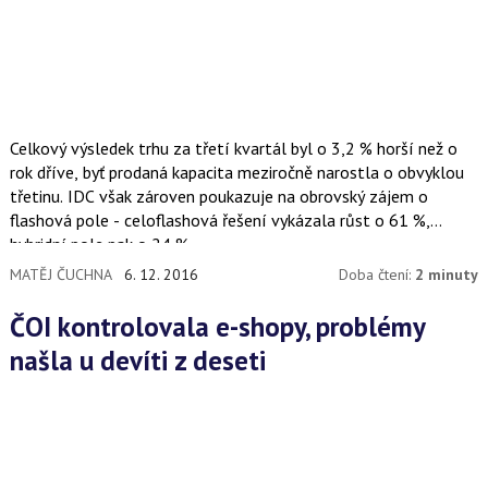
Celkový výsledek trhu za třetí kvartál byl o 3,2 % horší než o
rok dříve, byť prodaná kapacita meziročně narostla o obvyklou
třetinu. IDC však zároven poukazuje na obrovský zájem o
flashová pole - celoflashová řešení vykázala růst o 61 %,
hybridní pole pak o 24 %.
MATĚJ ČUCHNA
6. 12. 2016
Doba čtení:
2 minuty
ČOI kontrolovala e-shopy, problémy
našla u devíti z deseti