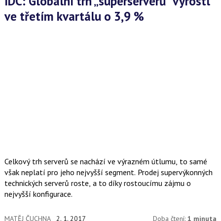
IDC: Globální trh „superserverů“ vyrostl
ve třetím kvartálu o 3,9 %
Celkový trh serverů se nachází ve výrazném útlumu, to samé
však neplatí pro jeho nejvyšší segment. Prodej supervýkonných
technických serverů roste, a to díky rostoucímu zájmu o
nejvyšší konfigurace.
MATĚJ ČUCHNA
2. 1. 2017
Doba čtení:
1 minuta