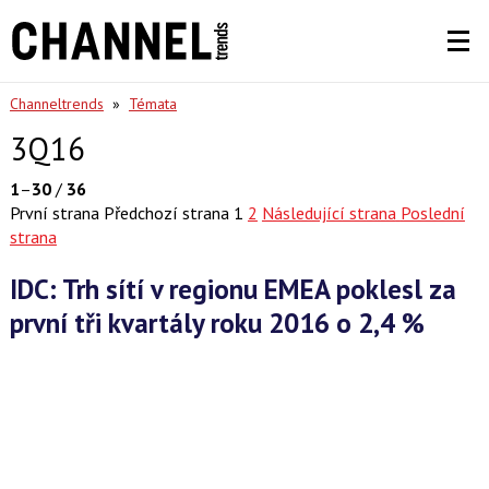
Channeltrends
»
Témata
3Q16
1
–
30
/
36
První strana
Předchozí strana
1
2
Následující strana
Poslední
strana
IDC: Trh sítí v regionu EMEA poklesl za
první tři kvartály roku 2016 o 2,4 %