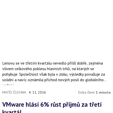
Lenovu se ve třetím kvartálu nevedlo příliš dobře, zejména
vlivem celkového poklesu hlavních trhů, na kterých se
pohybuje. Společnost však byla v zisku, výsledky považuje za
solidní a navíc oznámila příchod nových posil do globálního
vedení.
MATĚJ ČUCHNA
4. 11. 2016
Doba čtení:
1 minuta
VMware hlásí 6% růst příjmů za třetí
kvartál