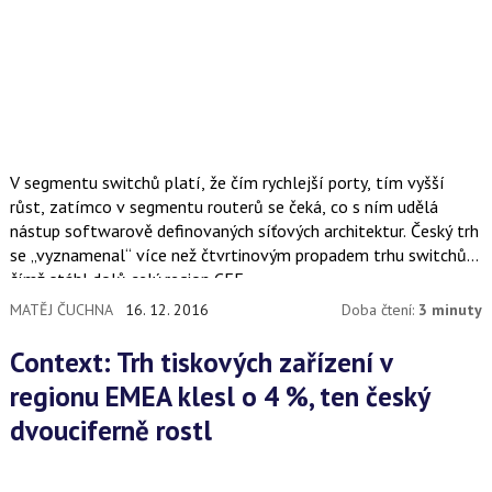
V segmentu switchů platí, že čím rychlejší porty, tím vyšší
růst, zatímco v segmentu routerů se čeká, co s ním udělá
nástup softwarově definovaných síťových architektur. Český trh
se „vyznamenal“ více než čtvrtinovým propadem trhu switchů,
čímž stáhl dolů celý region CEE.
MATĚJ ČUCHNA
16. 12. 2016
Doba čtení:
3 minuty
Context: Trh tiskových zařízení v
regionu EMEA klesl o 4 %, ten český
dvouciferně rostl