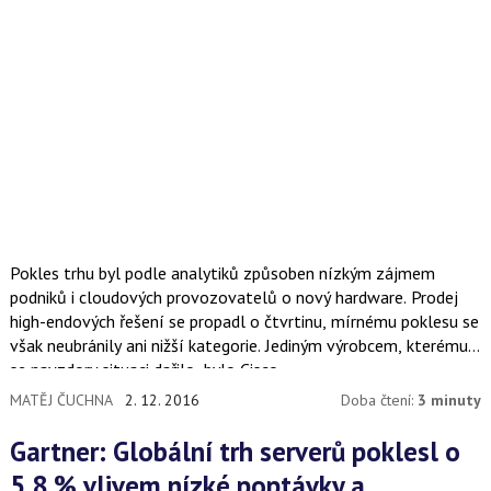
Pokles trhu byl podle analytiků způsoben nízkým zájmem
podniků i cloudových provozovatelů o nový hardware. Prodej
high-endových řešení se propadl o čtvrtinu, mírnému poklesu se
však neubránily ani nižší kategorie. Jediným výrobcem, kterému
se navzdory situaci dařilo, bylo Cisco.
MATĚJ ČUCHNA
2. 12. 2016
Doba čtení:
3 minuty
Gartner: Globální trh serverů poklesl o
5,8 % vlivem nízké poptávky a