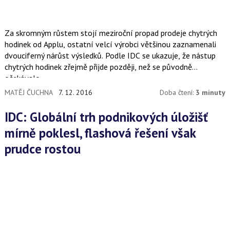
Za skromným růstem stojí meziroční propad prodeje chytrých
hodinek od Applu, ostatní velcí výrobci většinou zaznamenali
dvouciferný nárůst výsledků. Podle IDC se ukazuje, že nástup
chytrých hodinek zřejmě přijde později, než se původně
očekávalo.
MATĚJ ČUCHNA
7. 12. 2016
Doba čtení:
3 minuty
IDC: Globální trh podnikových úložišť
mírně poklesl, flashová řešení však
prudce rostou