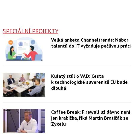
SPECIÁLNÍ PROJEKTY
Velká anketa Channeltrends: Nábor
talentů do IT vyžaduje pečlivou práci
Kulatý stůl o VAD: Cesta
k technologické suverenitě EU bude
dlouhá
Coffee Break: Firewall už dávno není
jen krabička, říká Martin Bratičák ze
Zyxelu