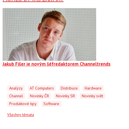
Jakub Fišer je novým šéfredaktorem Channeltrends
Analýzy
AT Computers
Distribuce
Hardware
Channel
Novinky ČR
Novinky SR
Novinky svět
Produktové tipy
Software
Všechny témata