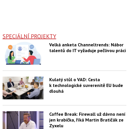
SPECIÁLNÍ PROJEKTY
Velká anketa Channeltrends: Nábor
talentů do IT vyžaduje pečlivou práci
Kulatý stůl o VAD: Cesta
k technologické suverenitě EU bude
dlouhá
Coffee Break: Firewall už dávno není
jen krabička, říká Martin Bratičák ze
Zyxelu