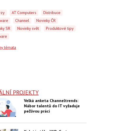
ýzy
AT Computers
Distribuce
ware
Channel
Novinky ČR
nky SR
Novinky svět
Produktové tipy
ware
ny témata
ÁLNÍ PROJEKTY
Velká anketa Channeltrends:
Nábor talentů do IT vyžaduje
pečlivou práci