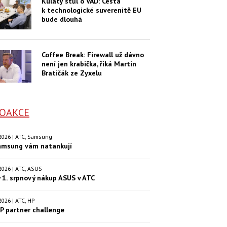
Kulatý stůl o VAD: Cesta
k technologické suverenitě EU
bude dlouhá
Coffee Break: Firewall už dávno
není jen krabička, říká Martin
Bratičák ze Zyxelu
OAKCE
. 2026 | ATC, Samsung
amsung vám natankují
. 2026 | ATC, ASUS
 1. srpnový nákup ASUS v ATC
. 2026 | ATC, HP
P partner challenge