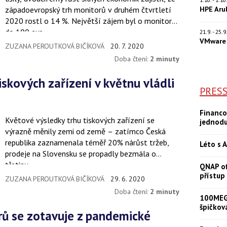
HPE Aru
západoevropský trh monitorů v druhém čtvrtletí
2020 rostl o 14 %. Největší zájem byl o monitory
do 100 eur.
21.9. - 25.
VMware 
ZUZANA PEROUTKOVÁ BIČÍKOVÁ
20. 7. 2020
Doba čtení:
2 minuty
PRES
Financo
Květové výsledky trhu tiskových zařízení se
jednod
výrazně měnily zemi od země – zatímco Česká
republika zaznamenala téměř 20% nárůst tržeb,
Léto s A
prodeje na Slovensku se propadly bezmála o
třetinu.
QNAP of
přístup
ZUZANA PEROUTKOVÁ BIČÍKOVÁ
29. 6. 2020
Doba čtení:
2 minuty
100MEGA
špičkov