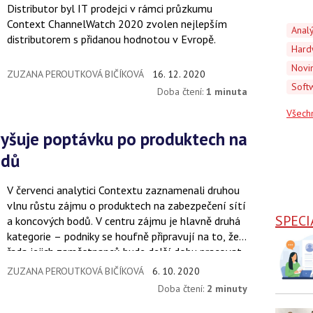
Distributor byl IT prodejci v rámci průzkumu
Context ChannelWatch 2020 zvolen nejlepším
Anal
distributorem s přidanou hodnotou v Evropě.
Hard
Novi
ZUZANA PEROUTKOVÁ BIČÍKOVÁ
16. 12. 2020
Soft
Doba čtení:
1 minuta
Všech
odů
V červenci analytici Contextu zaznamenali druhou
vlnu růstu zájmu o produktech na zabezpečení sítí
SPECI
a koncových bodů. V centru zájmu je hlavně druhá
kategorie – podniky se houfně připravují na to, že
řada jejich zaměstnanců bude delší dobu pracovat
z domova.
ZUZANA PEROUTKOVÁ BIČÍKOVÁ
6. 10. 2020
Doba čtení:
2 minuty