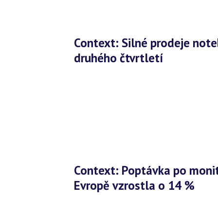
Context: Silné prodeje notebooků se v Evropě přenesly i do
druhého čtvrtletí
Context: Poptávka po monitorech zůstává silná, v západní
Evropě vzrostla o 14 %