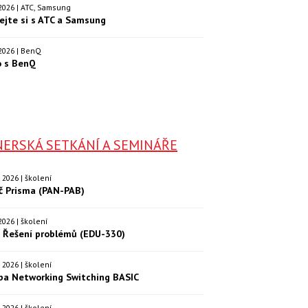
. 2026 | ATC, Samsung
ejte si s ATC a Samsung
. 2026 | BenQ
o s BenQ
ERSKÁ SETKÁNÍ A SEMINÁŘE
9. 2026 | školení
eč Prisma (PAN-PAB)
. 2026 | školení
: Řešení problémů (EDU-330)
9. 2026 | školení
ba Networking Switching BASIC
0. 2026 | školení