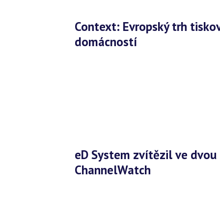
Context: Evropský trh tiskových zařízení posiluje díky zájmu
domácností
eD System zvítězil ve dvou kategoriích ankety Context
ChannelWatch