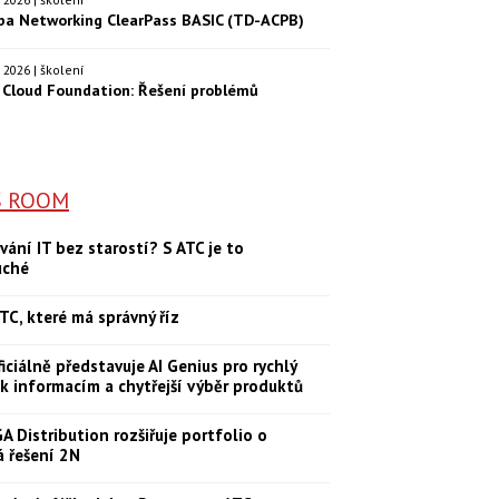
ba Networking ClearPass BASIC (TD-ACPB)
9. 2026 | školení
Cloud Foundation: Řešení problémů
S ROOM
vání IT bez starostí? S ATC je to
uché
TC, které má správný říz
iciálně představuje AI Genius pro rychlý
 k informacím a chytřejší výběr produktů
 Distribution rozšiřuje portfolio o
á řešení 2N