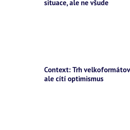
situace, ale ne všude
Context: Trh velkoformátových displejů prudce padl, analytici
ale cítí optimismus