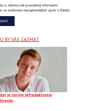
te si zdarma náš pravidelný informační
er se souhrnem nejzajímavějších zpráv a článků.
EDNAT
 BY VÁS ZAJÍMAT
Fišer je novým šéfredaktorem
ltrends