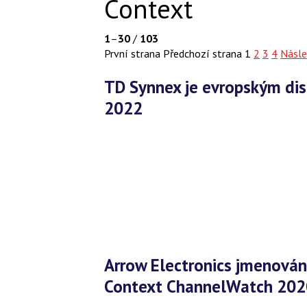
Context
1
–
30
/
103
První strana
Předchozí strana
1
2
3
4
Násle
TD Synnex je evropským distributorem roku ChannelWatch
2022
Arrow Electronics jmenován nejlepším VAD distributorem v
Context ChannelWatch 202