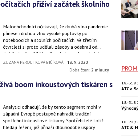
Maloobchodníci očekávají, že druhá vlna pandemie
přinese i druhou vlnu vysoké poptávky po
noteboocích a stolních počítačích. Ve třetím
čtvrtletí si proto udělali zásoby a odebrali od
distributorů o 39 % zařízení více než ve stejném
období loňského roku.
ZUZANA PEROUTKOVÁ BIČÍKOVÁ
18. 9. 2020
PROM
Doba čtení:
2 minuty
1.8. - 31.8
ATC a S
1.8. - 31.8
Analytici odhadují, že by tento segment mohl v
Výhodný
západní Evropě postupně nahradit tradiční
spotřební inkoustové tiskárny. Spotřebitelé totiž
1.8. - 20.9
hledají řešení, jež přináší dlouhodobé úspory.
ATC & H