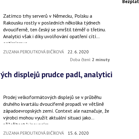
Bezplat
Zatímco trhy serverů v Německu, Polsku a
Rakousku rostly v posledních několika týdnech
dvouciferně, ten český se smrštil téměř o třetinu.
Analytici však i díky uvolňování opatření cítí
optimismus.
ZUZANA PEROUTKOVÁ BIČÍKOVÁ
22. 6. 2020
Doba čtení:
2 minuty
Prodej velkoformátových displejů se v průběhu
druhého kvartálu dvouciferně propadl ve většině
západoevropských zemí. Context ale naznačuje, že
výrobci mohou využít aktuální situaci jako
příležitost k inovacím.
ZUZANA PEROUTKOVÁ BIČÍKOVÁ
15. 6. 2020