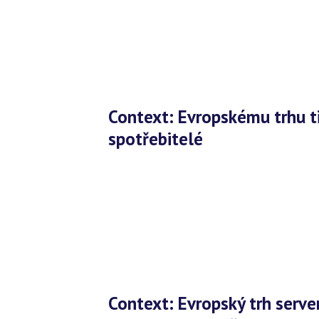
Context: Evropskému trhu tiskových zařízení v květnu vládli
spotřebitelé
Context: Evropský trh serverů se zotavuje z pandemické