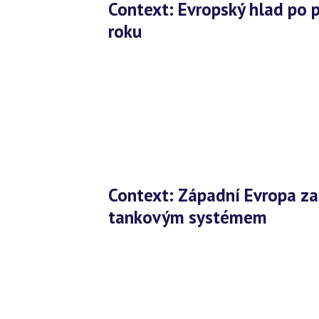
Context: Evropský hlad po počítačích přiživí začátek školního
roku
Context: Západní Evropa zažívá boom inkoustových tiskáren s
tankovým systémem