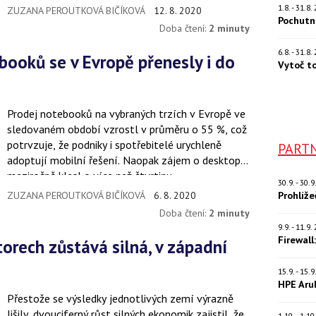
1.8. - 31.8
ZUZANA PEROUTKOVÁ BIČÍKOVÁ
12. 8. 2020
Pochutn
Doba čtení:
2 minuty
6.8. - 31.8
Vytoč t
Prodej notebooků na vybraných trzích v Evropě ve
sledovaném období vzrostl v průměru o 55 %, což
potrvzuje, že podniky i spotřebitelé urychleně
PARTN
adoptují mobilní řešení. Naopak zájem o desktopy
meziročně klesl o více než čtvrtinu.
30.9. - 30.
Prohlíž
ZUZANA PEROUTKOVÁ BIČÍKOVÁ
6. 8. 2020
Doba čtení:
2 minuty
9.9. - 11.9
Firewall
15.9. - 15.
HPE Aru
Přestože se výsledky jednotlivých zemí výrazně
lišily, dvouciferný růst silných ekonomik zajistil, že
1.10. - 1.1