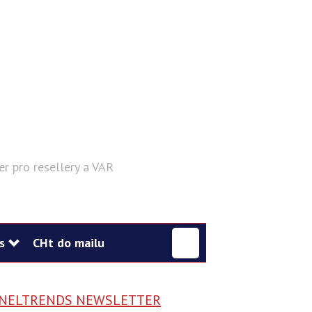
er pro resellery a VAR
Hledat
s
CHt do mailu
NELTRENDS NEWSLETTER