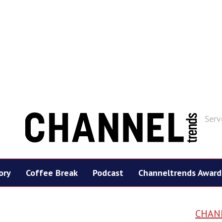
Serv
ory
Coffee Break
Podcast
Channeltrends Award
CHAN