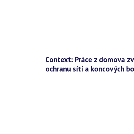
Context: Práce z domova zvyšuje poptávku po produktech na
ochranu sítí a koncových b