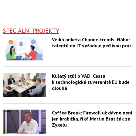
SPECIÁLNÍ PROJEKTY
Velká anketa Channeltrends: Nábor
talentů do IT vyžaduje pečlivou práci
Kulatý stůl o VAD: Cesta
k technologické suverenitě EU bude
dlouhá
Coffee Break: Firewall už dávno není
jen krabička, říká Martin Bratičák ze
Zyxelu