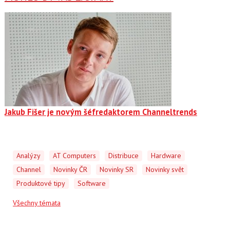
Jakub Fišer je novým šéfredaktorem Channeltrends
Analýzy
AT Computers
Distribuce
Hardware
Channel
Novinky ČR
Novinky SR
Novinky svět
Produktové tipy
Software
Všechny témata