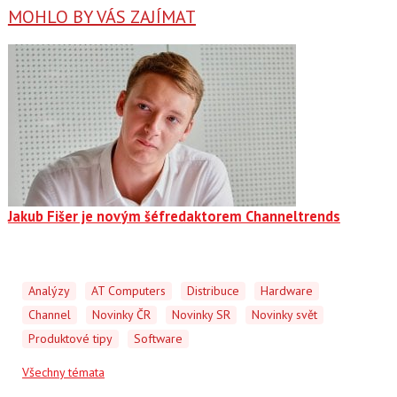
MOHLO BY VÁS ZAJÍMAT
Jakub Fišer je novým šéfredaktorem Channeltrends
Analýzy
AT Computers
Distribuce
Hardware
Channel
Novinky ČR
Novinky SR
Novinky svět
Produktové tipy
Software
Všechny témata