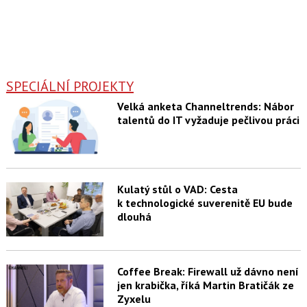
SPECIÁLNÍ PROJEKTY
Velká anketa Channeltrends: Nábor
talentů do IT vyžaduje pečlivou práci
Kulatý stůl o VAD: Cesta
k technologické suverenitě EU bude
dlouhá
Coffee Break: Firewall už dávno není
jen krabička, říká Martin Bratičák ze
Zyxelu