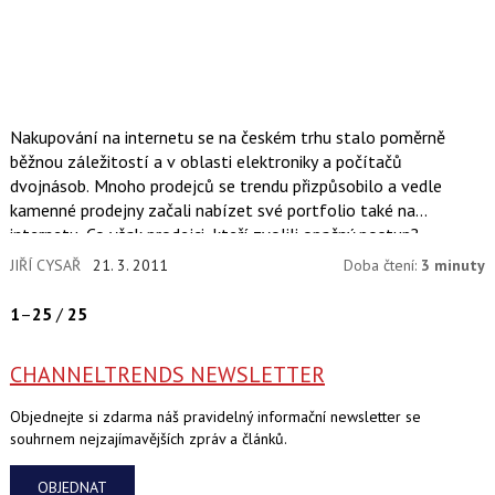
Nakupování na internetu se na českém trhu stalo poměrně
běžnou záležitostí a v oblasti elektroniky a počítačů
dvojnásob. Mnoho prodejců se trendu přizpůsobilo a vedle
kamenné prodejny začali nabízet své portfolio také na
internetu. Co však prodejci, kteří zvolili opačný postup?
JIŘÍ CYSAŘ
21. 3. 2011
Doba čtení:
3 minuty
1
–
25
/
25
CHANNELTRENDS NEWSLETTER
Objednejte si zdarma náš pravidelný informační newsletter se
souhrnem nejzajímavějších zpráv a článků.
OBJEDNAT