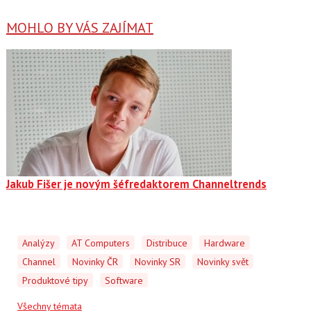
MOHLO BY VÁS ZAJÍMAT
Jakub Fišer je novým šéfredaktorem Channeltrends
Analýzy
AT Computers
Distribuce
Hardware
Channel
Novinky ČR
Novinky SR
Novinky svět
Produktové tipy
Software
Všechny témata