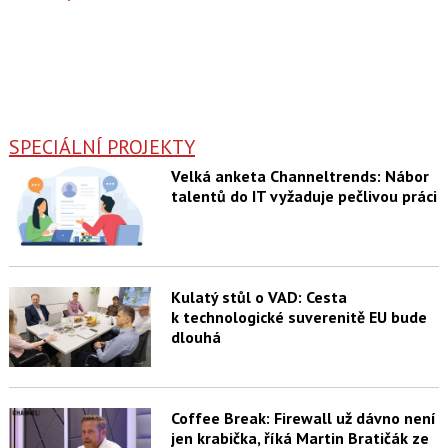
SPECIÁLNÍ PROJEKTY
Velká anketa Channeltrends: Nábor
talentů do IT vyžaduje pečlivou práci
Kulatý stůl o VAD: Cesta
k technologické suverenitě EU bude
dlouhá
Coffee Break: Firewall už dávno není
jen krabička, říká Martin Bratičák ze