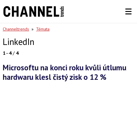
Channeltrends
»
Témata
LinkedIn
1
–
4
/
4
Microsoftu na konci roku kvůli útlumu
hardwaru klesl čistý zisk o 12 %