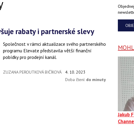
y
Objednej
newslett
OBJ
yšuje rabaty i partnerské slevy
Společnost v rámci aktualizace svého partnerského
MOHLO
programu Elevate představila větší finanční
pobídky pro prodejní kanál.
ZUZANA PEROUTKOVÁ BIČÍKOVÁ
4. 10. 2023
Doba čtení:
do minuty
Jakub 
Channe