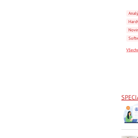
Anal
Hard
Novi
Soft
Všech
SPECI