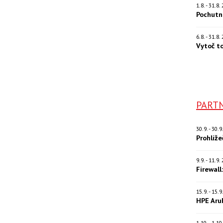
1.8. - 31.8
Pochutn
6.8. - 31.8
Vytoč t
PARTN
30.9. - 30.
Prohlíž
9.9. - 11.9
Firewall
15.9. - 15.
HPE Aru
1.10. - 1.1