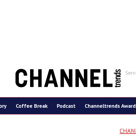
Serv
ory
Coffee Break
Podcast
Channeltrends Award
CHAN