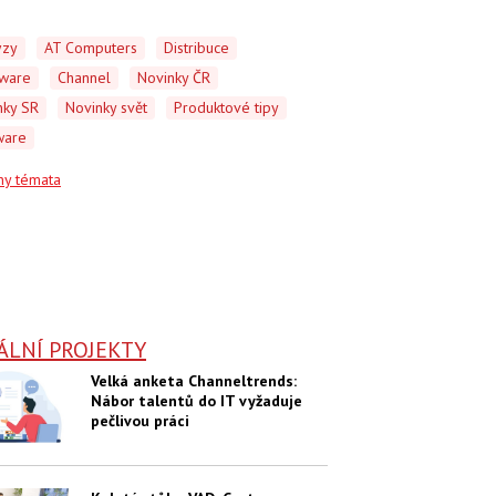
ýzy
AT Computers
Distribuce
ware
Channel
Novinky ČR
nky SR
Novinky svět
Produktové tipy
ware
ny témata
ÁLNÍ PROJEKTY
Velká anketa Channeltrends:
Nábor talentů do IT vyžaduje
pečlivou práci