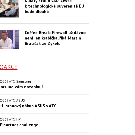
Kulatý stůl o VAD: Cesta
k technologické suverenitě EU
bude dlouhá
Coffee Break: Firewall už dávno
není jen krabička, říká Martin
Bratičák ze Zyxelu
OAKCE
. 2026 | ATC, Samsung
amsung vám natankují
. 2026 | ATC, ASUS
 1. srpnový nákup ASUS v ATC
. 2026 | ATC, HP
P partner challenge