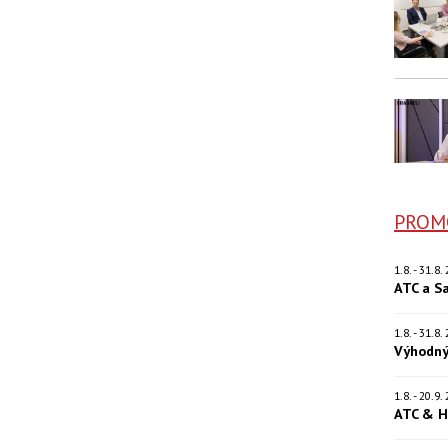
PROM
1.8. - 31.8
ATC a S
1.8. - 31.8
Výhodný
1.8. - 20.9
ATC & H