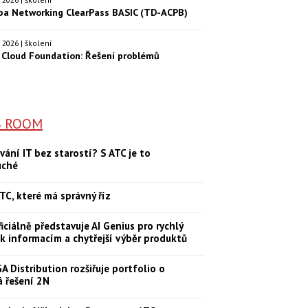
ba Networking ClearPass BASIC (TD-ACPB)
9. 2026 | školení
Cloud Foundation: Řešení problémů
S ROOM
vání IT bez starostí? S ATC je to
uché
TC, které má správný říz
iciálně představuje AI Genius pro rychlý
 k informacím a chytřejší výběr produktů
 Distribution rozšiřuje portfolio o
á řešení 2N