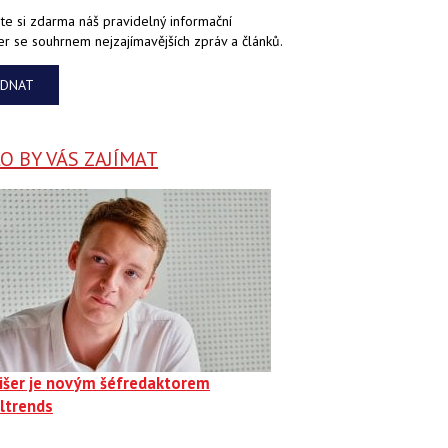
te si zdarma náš pravidelný informační
er se souhrnem nejzajímavějších zpráv a článků.
EDNAT
 BY VÁS ZAJÍMAT
Fišer je novým šéfredaktorem
ltrends