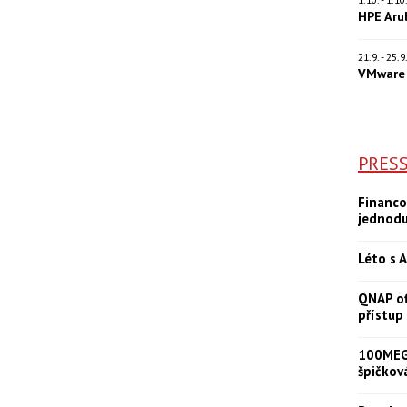
HPE Aru
21.9. - 25.
VMware 
PRES
Financo
jednod
Léto s A
QNAP of
přístup
100MEGA
špičkov