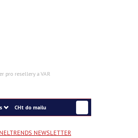
er pro resellery a VAR
Hledat
s
CHt do mailu
NELTRENDS NEWSLETTER