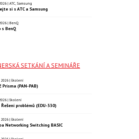
. 2026 | ATC, Samsung
ejte si s ATC a Samsung
. 2026 | BenQ
o s BenQ
ERSKÁ SETKÁNÍ A SEMINÁŘE
9. 2026 | školení
eč Prisma (PAN-PAB)
. 2026 | školení
: Řešení problémů (EDU-330)
9. 2026 | školení
ba Networking Switching BASIC
0. 2026 | školení