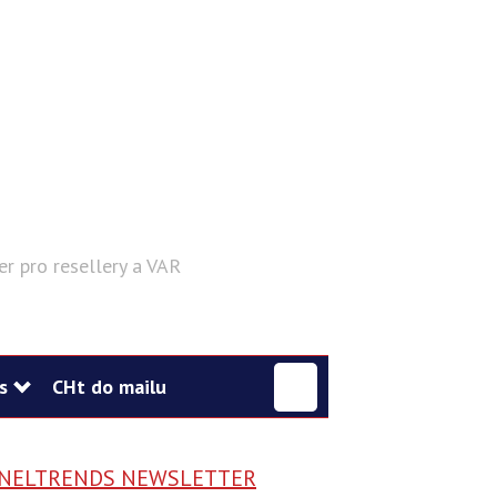
er pro resellery a VAR
Hledat
s
CHt do mailu
NELTRENDS NEWSLETTER