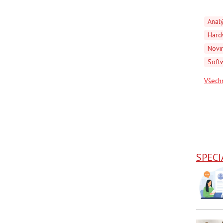
Anal
Hard
Novi
Soft
Všech
SPECI