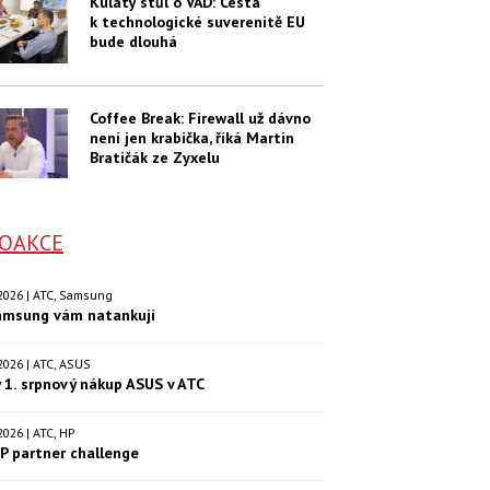
Kulatý stůl o VAD: Cesta
k technologické suverenitě EU
bude dlouhá
Coffee Break: Firewall už dávno
není jen krabička, říká Martin
Bratičák ze Zyxelu
OAKCE
. 2026 | ATC, Samsung
amsung vám natankují
. 2026 | ATC, ASUS
 1. srpnový nákup ASUS v ATC
. 2026 | ATC, HP
P partner challenge