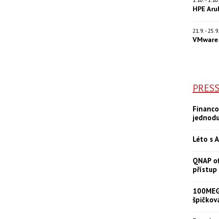
HPE Aru
21.9. - 25.
VMware 
PRES
Financo
jednod
Léto s A
QNAP of
přístup
100MEGA
špičkov