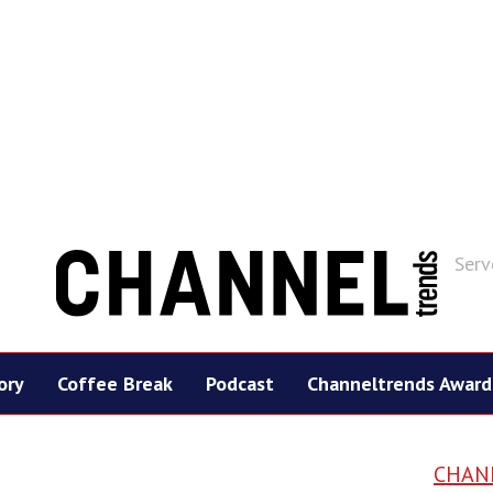
Serv
ory
Coffee Break
Podcast
Channeltrends Award
CHAN