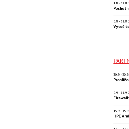
1.8. - 31.8
Pochutn
6.8. - 31.8
Vytoč t
PARTN
30.9. - 30.
Prohlíž
9.9. - 11.9
Firewall
15.9. - 15.
HPE Aru
1.10. - 1.1