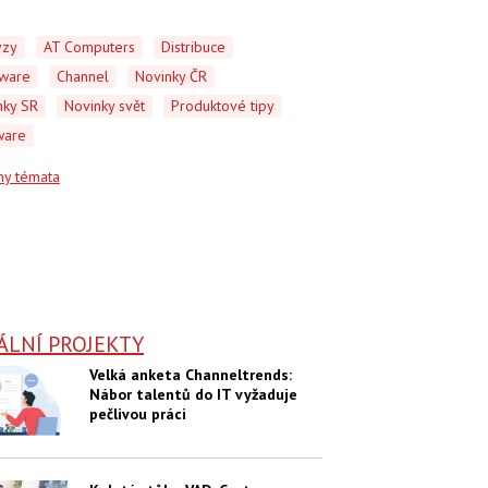
ýzy
AT Computers
Distribuce
ware
Channel
Novinky ČR
nky SR
Novinky svět
Produktové tipy
ware
ny témata
ÁLNÍ PROJEKTY
Velká anketa Channeltrends:
Nábor talentů do IT vyžaduje
pečlivou práci