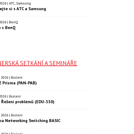
. 2026 | ATC, Samsung
ejte si s ATC a Samsung
. 2026 | BenQ
o s BenQ
ERSKÁ SETKÁNÍ A SEMINÁŘE
9. 2026 | školení
eč Prisma (PAN-PAB)
. 2026 | školení
: Řešení problémů (EDU-330)
9. 2026 | školení
ba Networking Switching BASIC
0. 2026 | školení