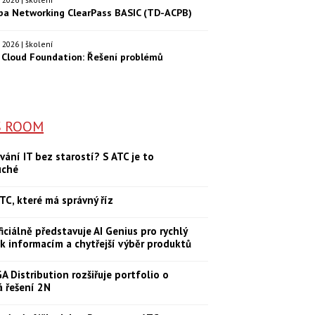
ba Networking ClearPass BASIC (TD-ACPB)
9. 2026 | školení
Cloud Foundation: Řešení problémů
S ROOM
vání IT bez starostí? S ATC je to
uché
TC, které má správný říz
iciálně představuje AI Genius pro rychlý
 k informacím a chytřejší výběr produktů
 Distribution rozšiřuje portfolio o
á řešení 2N