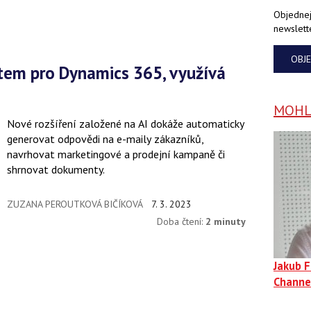
Objednej
newslett
OBJ
MOHLO
Nové rozšíření založené na AI dokáže automaticky
generovat odpovědi na e-maily zákazníků,
navrhovat marketingové a prodejní kampaně či
shrnovat dokumenty.
ZUZANA PEROUTKOVÁ BIČÍKOVÁ
7. 3. 2023
Doba čtení:
2 minuty
Jakub 
Channe