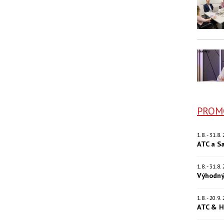
PROM
1.8. - 31.8
ATC a S
1.8. - 31.8
Výhodný
1.8. - 20.9
ATC & H