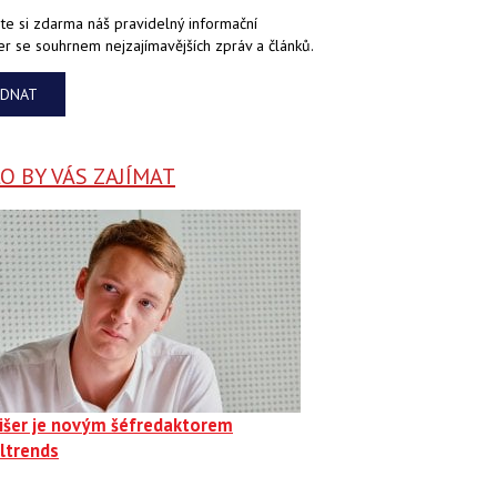
te si zdarma náš pravidelný informační
er se souhrnem nejzajímavějších zpráv a článků.
EDNAT
 BY VÁS ZAJÍMAT
Fišer je novým šéfredaktorem
ltrends