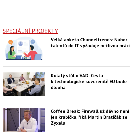
SPECIÁLNÍ PROJEKTY
Velká anketa Channeltrends: Nábor
talentů do IT vyžaduje pečlivou práci
Kulatý stůl o VAD: Cesta
k technologické suverenitě EU bude
dlouhá
Coffee Break: Firewall už dávno není
jen krabička, říká Martin Bratičák ze
Zyxelu