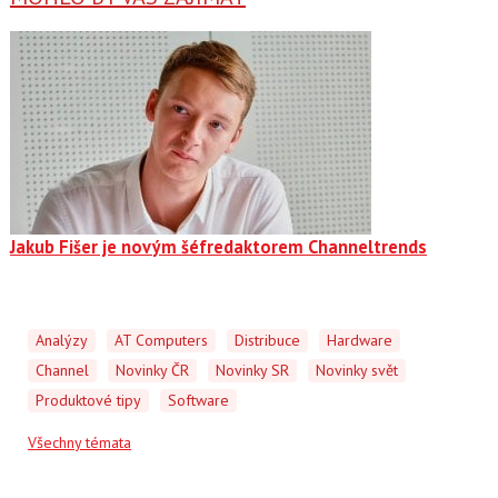
Jakub Fišer je novým šéfredaktorem Channeltrends
Analýzy
AT Computers
Distribuce
Hardware
Channel
Novinky ČR
Novinky SR
Novinky svět
Produktové tipy
Software
Všechny témata